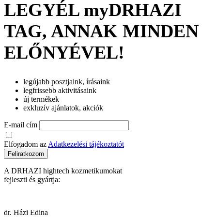
LEGYÉL myDRHAZI
TAG, ANNAK MINDEN
ELŐNYÉVEL!
legújabb posztjaink, írásaink
legfrissebb aktivitásaink
új termékek
exkluzív ajánlatok, akciók
E-mail cím
Elfogadom az
Adatkezelési tájékoztatót
Feliratkozom
A DRHAZI hightech kozmetikumokat
fejleszti és gyártja:
dr. Házi Edina