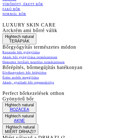
TÖRŐDÖTT, ÉRETT BŐR
FAKÓ BŐR
NORMÁL BŐR
LUXURY SKIN CARE
Arckrém ami bőrré válik
Hightech natural
TERÁPIÁK
Bőrgyógyítás természetes módon
Rosaceás bőr gyógyítása
Aknés bőr gyógyítása természetesen
Demodex fertőzés kezelése természetesen
Bőrépítés, bőrmegújítás hatékonyan
Elvékonyodott bőr felépítése
Érdes arcbőr megújítása
Aknés, gyulladt bőr regenerációja
Perfect bőrkezelések otthon
Gyönyörű bőr
Hightech natural
ROZÁCEA
Hightech natural
AKNE
Hightech natural
MIÉRT DRHAZI?
Miért válaszd a DRHAZI-t?