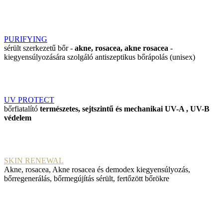
PURIFYING
sérült szerkezetű bőr -
akne, rosacea, akne rosacea
-
kiegyensúlyozására szolgáló antiszeptikus bőrápolás (unisex)
UV PROTECT
bőrfiatalító
természetes, sejtszintű és mechanikai UV-A , UV-B
védelem
SKIN RENEWAL
Akne, rosacea, Akne rosacea és demodex kiegyensúlyozás,
bőrregenerálás, bőrmegújítás sérült, fertőzött bőrökre