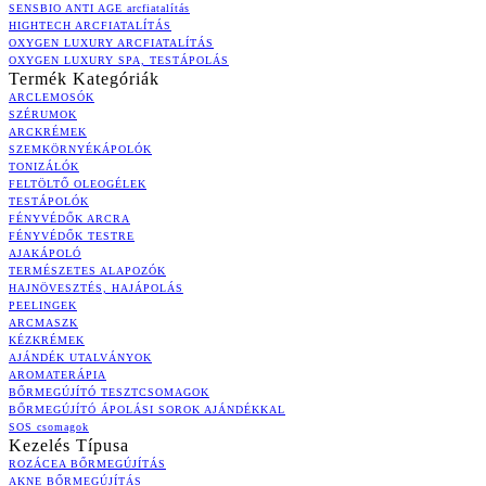
SENSBIO ANTI AGE arcfiatalítás
HIGHTECH ARCFIATALÍTÁS
OXYGEN LUXURY ARCFIATALÍTÁS
OXYGEN LUXURY SPA, TESTÁPOLÁS
Termék Kategóriák
ARCLEMOSÓK
SZÉRUMOK
ARCKRÉMEK
SZEMKÖRNYÉKÁPOLÓK
TONIZÁLÓK
FELTÖLTŐ OLEOGÉLEK
TESTÁPOLÓK
FÉNYVÉDŐK ARCRA
FÉNYVÉDŐK TESTRE
AJAKÁPOLÓ
TERMÉSZETES ALAPOZÓK
HAJNÖVESZTÉS, HAJÁPOLÁS
PEELINGEK
ARCMASZK
KÉZKRÉMEK
AJÁNDÉK UTALVÁNYOK
AROMATERÁPIA
BŐRMEGÚJÍTÓ TESZTCSOMAGOK
BŐRMEGÚJÍTÓ ÁPOLÁSI SOROK AJÁNDÉKKAL
SOS csomagok
Kezelés Típusa
ROZÁCEA BŐRMEGÚJÍTÁS
AKNE BŐRMEGÚJÍTÁS