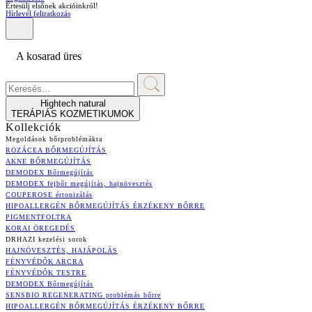
Értesülj elsőnek akcióinkról!
Hírlevél feliratkozás
A kosarad üres
Hightech natural
TERÁPIÁS KOZMETIKUMOK
Kollekciók
Megoldások bőrproblémákra
ROZÁCEA BŐRMEGÚJÍTÁS
AKNE BŐRMEGÚJÍTÁS
DEMODEX Bőrmegújítás
DEMODEX fejbőr megújítás, hajnövesztés
COUPEROSE értonizálás
HIPOALLERGÉN BŐRMEGÚJÍTÁS ÉRZÉKENY BŐRRE
PIGMENTFOLTRA
KORAI ÖREGEDÉS
DRHAZI kezelési sorok
HAJNÖVESZTÉS, HAJÁPOLÁS
FÉNYVÉDŐK ARCRA
FÉNYVÉDŐK TESTRE
DEMODEX Bőrmegújítás
SENSBIO REGENERATING problémás bőrre
HIPOALLERGÉN BŐRMEGÚJÍTÁS ÉRZÉKENY BŐRRE