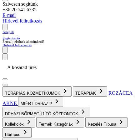
Szívesen segítünk
+36 20 541 6735
E-mail
Hírlevél feliratkozás
Belépek
Regisztráció
Értesülj elsőnek akcióinkról!
Hírlevél feliratkozás
A kosarad üres
ROZÁCEA
TERÁPIÁS KOZMETIKUMOK
TERÁPIÁK
AKNE
MIÉRT DRHAZI?
DRHAZI BŐRMEGÚJÍTÓ KÖZPONTOK
Kollekciók
Termék Kategóriák
Kezelés Típusa
Bőrtípus