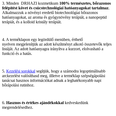
3. Minden DRHAZI kozmetikum
100% természetes, bőrazonos
felépítést
követ és csúcstechnológiai hatóanyagokat tartalmaz
.
Alkalmazzuk a növényi eredetű biotechnológiai bőrazonos
hatóanyagokat, az aroma és gyógynövény terápiát, a nanopeptid
terápiát, és a kolloid kristály terápiát.
4. A terméklapon egy legördülő menüben, érthető
nyelven megjelenítjük az adott készítményt alkotó összetevők teljes
listáját. Az adott hatóanyagra irányítva a kurzort, elolvasható a
funkció és a hatás.
5.
Kezelési sorokkal
segítjük, hogy a számodra legoptimálisabb
arckezelést valósíthasd meg, illletve a terméklap szépségápolási
tanácsai hasznos információkat adnak a leghatékonyabb napi
bőrápolási rutinhoz.
6.
Hasznos és értékes ajándékokkal
kedveskedünk
megrendelésedhez.