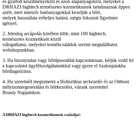
és gyártott készítményekről és azon alapanyagokról, melyeket a
DRHAZI hightech természetes kozmetikumok tartalmaznak éppen
azért, mert intenzív hatóanyagokkal kezeljük a bőrt,
melyek használata erőteljes hatású, mégis fokozott figyelmet
igényel.
2. Jelenleg arcápolás körében több, mint 100 hightech,
természetes kozmetikum közül
válogathatsz, melyeket termékcsaládok szerint megtalálhatsz
webshopunkban.
3. Ha bizonytalan vagy bőrtípusoddal kapcsolatosan, kérjük vedd fel
a kapcsolatot ügyfélszolgálatunkkal vagy gyere el Szalonjainkba
bőrdiagnózisra.
4. Ha szeretnéd megismerni a Holisztikus arckezelés és az Otthoni
mélyizomregenerálást és bőrkezelést, várunk szeretettel
Beauty Napjainkon.
A DRHAZI hightech kozmetikumok családjai: