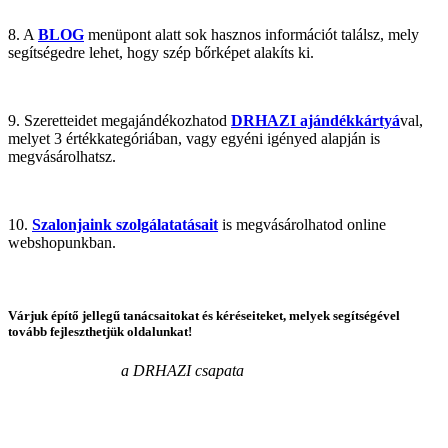
8. A
BLOG
menüpont alatt sok hasznos információt találsz, mely
segítségedre lehet, hogy szép bőrképet alakíts ki.
9. Szeretteidet megajándékozhatod
DRHAZI ajándékkártyá
val,
melyet 3 értékkategóriában, vagy egyéni igényed alapján is
megvásárolhatsz.
10.
Szalonjaink szolgálatatásait
is megvásárolhatod online
webshopunkban.
Várjuk építő jellegű tanácsaitokat és kéréseiteket, melyek segítségével
tovább fejleszthetjük oldalunkat!
a DRHAZI csapata