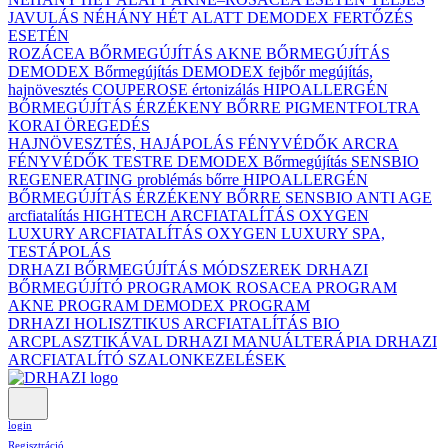
JAVULÁS NÉHÁNY HÉT ALATT DEMODEX FERTŐZÉS
ESETÉN
ROZÁCEA BŐRMEGÚJÍTÁS
AKNE BŐRMEGÚJÍTÁS
DEMODEX Bőrmegújítás
DEMODEX fejbőr megújítás,
hajnövesztés
COUPEROSE értonizálás
HIPOALLERGÉN
BŐRMEGÚJÍTÁS ÉRZÉKENY BŐRRE
PIGMENTFOLTRA
KORAI ÖREGEDÉS
HAJNÖVESZTÉS, HAJÁPOLÁS
FÉNYVÉDŐK ARCRA
FÉNYVÉDŐK TESTRE
DEMODEX Bőrmegújítás
SENSBIO
REGENERATING problémás bőrre
HIPOALLERGÉN
BŐRMEGÚJÍTÁS ÉRZÉKENY BŐRRE
SENSBIO ANTI AGE
arcfiatalítás
HIGHTECH ARCFIATALÍTÁS
OXYGEN
LUXURY ARCFIATALÍTÁS
OXYGEN LUXURY SPA,
TESTÁPOLÁS
DRHAZI BŐRMEGÚJÍTÁS MÓDSZEREK
DRHAZI
BŐRMEGÚJÍTÓ PROGRAMOK
ROSACEA PROGRAM
AKNE PROGRAM
DEMODEX PROGRAM
DRHAZI HOLISZTIKUS ARCFIATALÍTÁS BIO
ARCPLASZTIKÁVAL
DRHAZI MANUÁLTERÁPIA
DRHAZI
ARCFIATALÍTÓ SZALONKEZELÉSEK
login
Regisztráció