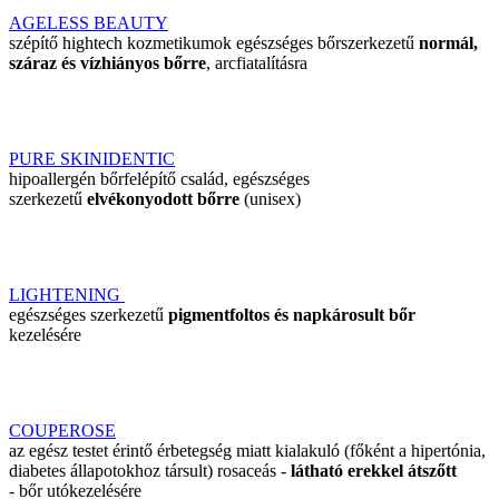
AGELESS BEAUTY
szépítő hightech kozmetikumok egészséges bőrszerkezetű
normál,
száraz és vízhiányos bőrre
, arcfiatalításra
PURE SKINIDENTIC
hipoallergén bőrfelépítő család, egészséges
szerkezetű
elvékonyodott bőrre
(unisex)
LIGHTENING
egészséges szerkezetű
pigmentfoltos és napkárosult bőr
kezelésére
COUPEROSE
az egész testet érintő érbetegség miatt kialakuló (főként a hipertónia,
diabetes állapotokhoz társult) rosaceás -
látható erekkel átszőtt
- bőr utókezelésére