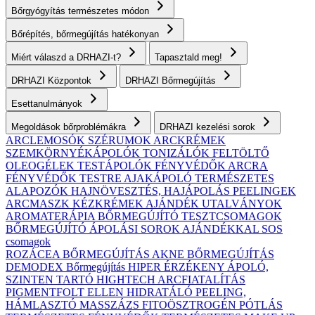
Bőrgyógyítás természetes módon
Bőrépítés, bőrmegújítás hatékonyan
Miért válaszd a DRHAZI-t?
Tapasztald meg!
DRHAZI Központok
DRHAZI Bőrmegújítás
Esettanulmányok
Megoldások bőrproblémákra
DRHAZI kezelési sorok
ARCLEMOSÓK
SZÉRUMOK
ARCKRÉMEK
SZEMKÖRNYÉKÁPOLÓK
TONIZÁLÓK
FELTÖLTŐ
OLEOGÉLEK
TESTÁPOLÓK
FÉNYVÉDŐK ARCRA
FÉNYVÉDŐK TESTRE
AJAKÁPOLÓ
TERMÉSZETES
ALAPOZÓK
HAJNÖVESZTÉS, HAJÁPOLÁS
PEELINGEK
ARCMASZK
KÉZKRÉMEK
AJÁNDÉK UTALVÁNYOK
AROMATERÁPIA
BŐRMEGÚJÍTÓ TESZTCSOMAGOK
BŐRMEGÚJÍTÓ ÁPOLÁSI SOROK AJÁNDÉKKAL
SOS
csomagok
ROZÁCEA BŐRMEGÚJÍTÁS
AKNE BŐRMEGÚJÍTÁS
DEMODEX Bőrmegújítás
HIPER ÉRZÉKENY
ÁPOLÓ,
SZINTEN TARTÓ
HIGHTECH ARCFIATALÍTÁS
PIGMENTFOLT ELLEN
HIDRATÁLÓ
PEELING,
HÁMLASZTÓ
MASSZÁZS
FITOÖSZTROGÉN PÓTLÁS