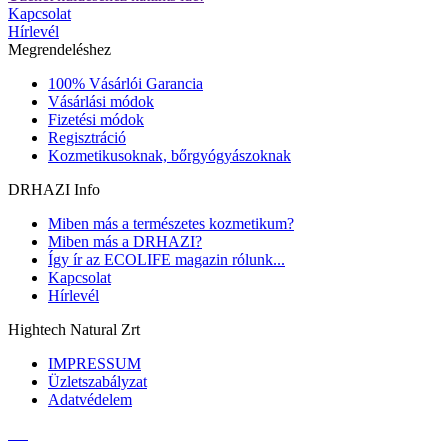
Kapcsolat
Hírlevél
Megrendeléshez
100% Vásárlói Garancia
Vásárlási módok
Fizetési módok
Regisztráció
Kozmetikusoknak, bőrgyógyászoknak
DRHAZI Info
Miben más a természetes kozmetikum?
Miben más a DRHAZI?
Így ír az ECOLIFE magazin rólunk...
Kapcsolat
Hírlevél
Hightech Natural Zrt
IMPRESSUM
Üzletszabályzat
Adatvédelem