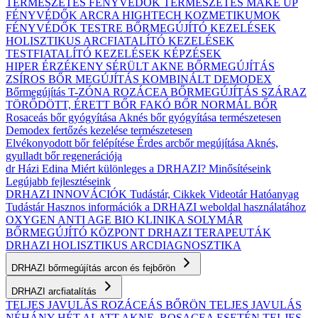
TERMÉSZETES FÉNYVÉDŐK
TERMÉSZETES MAKE UP
FÉNYVÉDŐK ARCRA
HIGHTECH KOZMETIKUMOK
FÉNYVÉDŐK TESTRE
BŐRMEGÚJÍTÓ KEZELÉSEK
HOLISZTIKUS ARCFIATALÍTÓ KEZELÉSEK
TESTFIATALÍTÓ KEZELÉSEK
KÉPZÉSEK
HIPER ÉRZÉKENY
SÉRÜLT
AKNE BŐRMEGÚJÍTÁS
ZSÍROS BŐR MEGÚJÍTÁS
KOMBINÁLT
DEMODEX
Bőrmegújítás
T-ZÓNA
ROZÁCEA BŐRMEGÚJÍTÁS
SZÁRAZ
TÖRŐDÖTT, ÉRETT BŐR
FAKÓ BŐR
NORMÁL BŐR
Rosaceás bőr gyógyítása
Aknés bőr gyógyítása természetesen
Demodex fertőzés kezelése természetesen
Elvékonyodott bőr felépítése
Érdes arcbőr megújítása
Aknés,
gyulladt bőr regenerációja
dr Házi Edina
Miért különleges a DRHAZI?
Minősítéseink
Legújabb fejlesztéseink
DRHAZI INNOVÁCIÓK
Tudástár, Cikkek
Videotár
Hatóanyag
Tudástár
Hasznos információk a DRHAZI weboldal használatához
OXYGEN ANTI AGE BIO KLINIKA
SOLYMÁR
BŐRMEGÚJÍTÓ KÖZPONT
DRHAZI TERAPEUTÁK
DRHAZI HOLISZTIKUS ARCDIAGNOSZTIKA
DRHAZI bőrmegújítás arcon és fejbőrön
DRHAZI arcfiatalítás
TELJES JAVULÁS ROZÁCEÁS BŐRÖN
TELJES JAVULÁS
NÉHÁNY HÉT ALATT AKNE–ROSACEA ESETÉN
TELJES