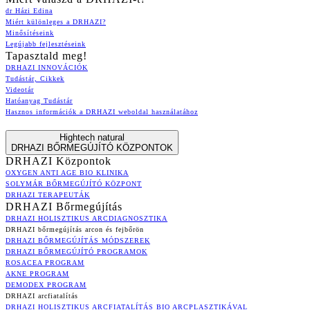
dr Házi Edina
Miért különleges a DRHAZI?
Minősítéseink
Legújabb fejlesztéseink
Tapasztald meg!
DRHAZI INNOVÁCIÓK
Tudástár, Cikkek
Videotár
Hatóanyag Tudástár
Hasznos információk a DRHAZI weboldal használatához
Hightech natural
DRHAZI BŐRMEGÚJÍTÓ KÖZPONTOK
DRHAZI Központok
OXYGEN ANTI AGE BIO KLINIKA
SOLYMÁR BŐRMEGÚJÍTÓ KÖZPONT
DRHAZI TERAPEUTÁK
DRHAZI Bőrmegújítás
DRHAZI HOLISZTIKUS ARCDIAGNOSZTIKA
DRHAZI bőrmegújítás arcon és fejbőrön
DRHAZI BŐRMEGÚJÍTÁS MÓDSZEREK
DRHAZI BŐRMEGÚJÍTÓ PROGRAMOK
ROSACEA PROGRAM
AKNE PROGRAM
DEMODEX PROGRAM
DRHAZI arcfiatalítás
DRHAZI HOLISZTIKUS ARCFIATALÍTÁS BIO ARCPLASZTIKÁVAL