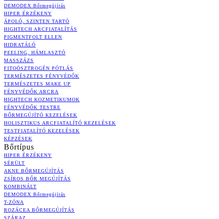
DEMODEX Bőrmegújítás
HIPER ÉRZÉKENY
ÁPOLÓ, SZINTEN TARTÓ
HIGHTECH ARCFIATALÍTÁS
PIGMENTFOLT ELLEN
HIDRATÁLÓ
PEELING, HÁMLASZTÓ
MASSZÁZS
FITOÖSZTROGÉN PÓTLÁS
TERMÉSZETES FÉNYVÉDŐK
TERMÉSZETES MAKE UP
FÉNYVÉDŐK ARCRA
HIGHTECH KOZMETIKUMOK
FÉNYVÉDŐK TESTRE
BŐRMEGÚJÍTÓ KEZELÉSEK
HOLISZTIKUS ARCFIATALÍTÓ KEZELÉSEK
TESTFIATALÍTÓ KEZELÉSEK
KÉPZÉSEK
Bőrtípus
HIPER ÉRZÉKENY
SÉRÜLT
AKNE BŐRMEGÚJÍTÁS
ZSÍROS BŐR MEGÚJÍTÁS
KOMBINÁLT
DEMODEX Bőrmegújítás
T-ZÓNA
ROZÁCEA BŐRMEGÚJÍTÁS
SZÁRAZ