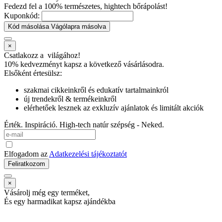
Fedezd fel a 100% természetes, hightech bőrápolást!
Kuponkód:
Kód másolása
Vágólapra másolva
×
Csatlakozz a
világához!
10% kedvezményt kapsz
a következő vásárlásodra.
Elsőként értesülsz:
szakmai cikkeinkről és edukatív tartalmainkról
új trendekről & termékeinkről
elérhetőek lesznek az exkluzív ajánlatok és limitált akciók
Érték. Inspiráció. High-tech natúr szépség - Neked.
Elfogadom az
Adatkezelési tájékoztatót
Feliratkozom
×
Vásárolj még egy terméket,
És egy harmadikat kapsz ajándékba