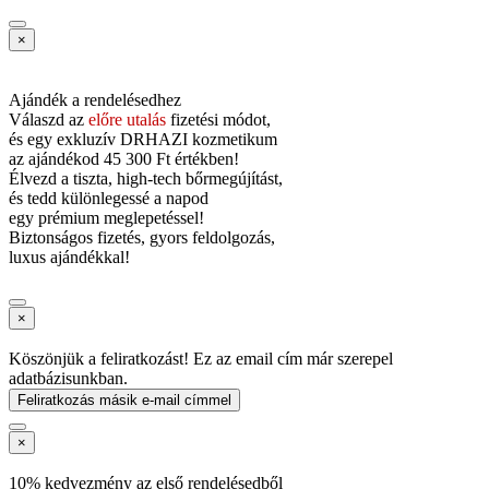
×
Ajándék a rendelésedhez
Válaszd az
előre utalás
fizetési módot,
és
egy exkluzív DRHAZI kozmetikum
az ajándékod
45 300 Ft értékben!
Élvezd a tiszta, high-tech bőrmegújítást,
és tedd különlegessé a napod
egy prémium meglepetéssel!
Biztonságos fizetés, gyors feldolgozás,
luxus ajándékkal!
×
Köszönjük a feliratkozást! Ez az email cím már szerepel
adatbázisunkban.
Feliratkozás másik e-mail címmel
×
10% kedvezmény az első rendelésedből