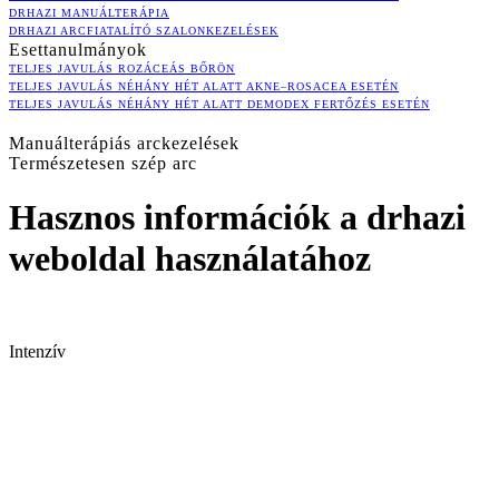
DRHAZI MANUÁLTERÁPIA
DRHAZI ARCFIATALÍTÓ SZALONKEZELÉSEK
Esettanulmányok
TELJES JAVULÁS ROZÁCEÁS BŐRÖN
TELJES JAVULÁS NÉHÁNY HÉT ALATT AKNE–ROSACEA ESETÉN
TELJES JAVULÁS NÉHÁNY HÉT ALATT DEMODEX FERTŐZÉS ESETÉN
Manuálterápiás arckezelések
Természetesen szép arc
Hasznos információk a drhazi
weboldal használatához
Intenzív