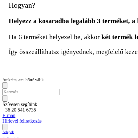
Hogyan?
Helyezz a kosaradba legalább 3 terméket, a
Ha 6 terméket helyezel be, akkor
két termék l
Így összeállíthatsz igényednek, megfelelő keze
Arckrém, ami bőrré válik
Szívesen segítünk
+36 20 541 6735
E-mail
Hírlevél feliratkozás
Belépek