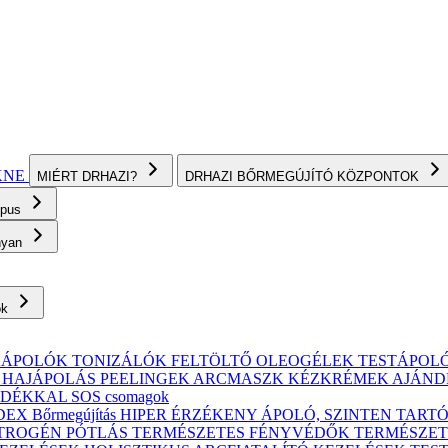
KNE
MIÉRT DRHAZI?
DRHAZI BŐRMEGÚJÍTÓ KÖZPONTOK
ípus
onyan
ok
KÁPOLÓK
TONIZÁLÓK
FELTÖLTŐ OLEOGÉLEK
TESTÁPOL
, HAJÁPOLÁS
PEELINGEK
ARCMASZK
KÉZKRÉMEK
AJÁND
ÁNDÉKKAL
SOS csomagok
X Bőrmegújítás
HIPER ÉRZÉKENY
ÁPOLÓ, SZINTEN TART
TROGÉN PÓTLÁS
TERMÉSZETES FÉNYVÉDŐK
TERMÉSZET