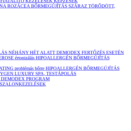
TFIATALÍTÓ KEZELÉSEK
KÉPZÉSEK
ÓNA
ROZÁCEA BŐRMEGÚJÍTÁS
SZÁRAZ
TÖRŐDÖTT,
ULÁS NÉHÁNY HÉT ALATT DEMODEX FERTŐZÉS ESETÉN
OSE értonizálás
HIPOALLERGÉN BŐRMEGÚJÍTÁS
ING problémás bőrre
HIPOALLERGÉN BŐRMEGÚJÍTÁS
YGEN LUXURY SPA, TESTÁPOLÁS
M
DEMODEX PROGRAM
Ó SZALONKEZELÉSEK