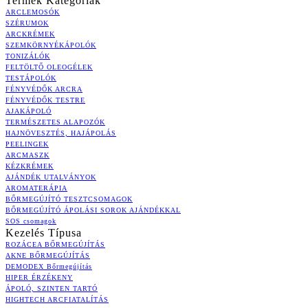
Termék Kategóriák
ARCLEMOSÓK
SZÉRUMOK
ARCKRÉMEK
SZEMKÖRNYÉKÁPOLÓK
TONIZÁLÓK
FELTÖLTŐ OLEOGÉLEK
TESTÁPOLÓK
FÉNYVÉDŐK ARCRA
FÉNYVÉDŐK TESTRE
AJAKÁPOLÓ
TERMÉSZETES ALAPOZÓK
HAJNÖVESZTÉS, HAJÁPOLÁS
PEELINGEK
ARCMASZK
KÉZKRÉMEK
AJÁNDÉK UTALVÁNYOK
AROMATERÁPIA
BŐRMEGÚJÍTÓ TESZTCSOMAGOK
BŐRMEGÚJÍTÓ ÁPOLÁSI SOROK AJÁNDÉKKAL
SOS csomagok
Kezelés Típusa
ROZÁCEA BŐRMEGÚJÍTÁS
AKNE BŐRMEGÚJÍTÁS
DEMODEX Bőrmegújítás
HIPER ÉRZÉKENY
ÁPOLÓ, SZINTEN TARTÓ
HIGHTECH ARCFIATALÍTÁS