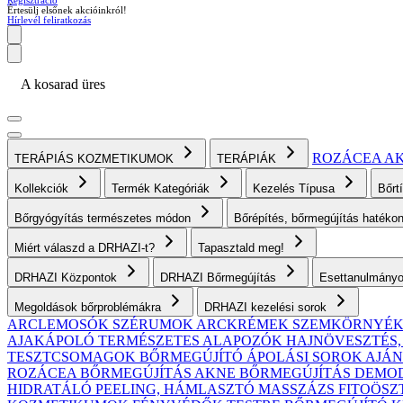
Regisztráció
Értesülj elsőnek akcióinkról!
Hírlevél feliratkozás
A kosarad üres
ROZÁCEA
A
TERÁPIÁS KOZMETIKUMOK
TERÁPIÁK
Kollekciók
Termék Kategóriák
Kezelés Típusa
Bőrt
Bőrgyógyítás természetes módon
Bőrépítés, bőrmegújítás haték
Miért válaszd a DRHAZI-t?
Tapasztald meg!
DRHAZI Központok
DRHAZI Bőrmegújítás
Esettanulmány
Megoldások bőrproblémákra
DRHAZI kezelési sorok
ARCLEMOSÓK
SZÉRUMOK
ARCKRÉMEK
SZEMKÖRNYÉ
AJAKÁPOLÓ
TERMÉSZETES ALAPOZÓK
HAJNÖVESZTÉS
TESZTCSOMAGOK
BŐRMEGÚJÍTÓ ÁPOLÁSI SOROK AJ
ROZÁCEA BŐRMEGÚJÍTÁS
AKNE BŐRMEGÚJÍTÁS
DEMODE
HIDRATÁLÓ
PEELING, HÁMLASZTÓ
MASSZÁZS
FITOÖSZ