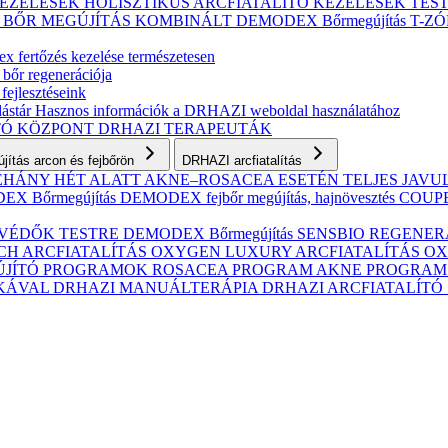
KEZELÉSEK
HOLISZTIKUS ARCFIATALÍTÓ KEZELÉSEK
TES
S BŐR MEGÚJÍTÁS
KOMBINÁLT
DEMODEX Bőrmegújítás
T-Z
 fertőzés kezelése természetesen
 bőr regenerációja
fejlesztéseink
ástár
Hasznos információk a DRHAZI weboldal használatához
TÓ KÖZPONT
DRHAZI TERAPEUTÁK
ítás arcon és fejbőrön
DRHAZI arcfiatalítás
NÉHÁNY HÉT ALATT AKNE–ROSACEA ESETÉN
TELJES JAV
X Bőrmegújítás
DEMODEX fejbőr megújítás, hajnövesztés
COUPER
VÉDŐK TESTRE
DEMODEX Bőrmegújítás
SENSBIO REGENERAT
CH ARCFIATALÍTÁS
OXYGEN LUXURY ARCFIATALÍTÁS
OX
ÚJÍTÓ PROGRAMOK
ROSACEA PROGRAM
AKNE PROGRA
IKÁVAL
DRHAZI MANUÁLTERÁPIA
DRHAZI ARCFIATALÍT