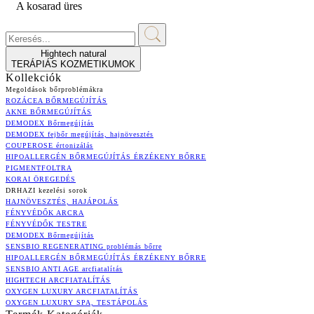
A kosarad üres
Hightech natural
TERÁPIÁS KOZMETIKUMOK
Kollekciók
Megoldások bőrproblémákra
ROZÁCEA BŐRMEGÚJÍTÁS
AKNE BŐRMEGÚJÍTÁS
DEMODEX Bőrmegújítás
DEMODEX fejbőr megújítás, hajnövesztés
COUPEROSE értonizálás
HIPOALLERGÉN BŐRMEGÚJÍTÁS ÉRZÉKENY BŐRRE
PIGMENTFOLTRA
KORAI ÖREGEDÉS
DRHAZI kezelési sorok
HAJNÖVESZTÉS, HAJÁPOLÁS
FÉNYVÉDŐK ARCRA
FÉNYVÉDŐK TESTRE
DEMODEX Bőrmegújítás
SENSBIO REGENERATING problémás bőrre
HIPOALLERGÉN BŐRMEGÚJÍTÁS ÉRZÉKENY BŐRRE
SENSBIO ANTI AGE arcfiatalítás
HIGHTECH ARCFIATALÍTÁS
OXYGEN LUXURY ARCFIATALÍTÁS
OXYGEN LUXURY SPA, TESTÁPOLÁS