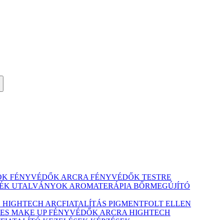
ÓK
FÉNYVÉDŐK ARCRA
FÉNYVÉDŐK TESTRE
ÉK UTALVÁNYOK
AROMATERÁPIA
BŐRMEGÚJÍTÓ
Ó
HIGHTECH ARCFIATALÍTÁS
PIGMENTFOLT ELLEN
ES MAKE UP
FÉNYVÉDŐK ARCRA
HIGHTECH