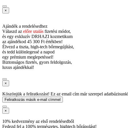
×
Ajándék a rendelésedhez
Válaszd az
előre utalás
fizetési módot,
és
egy exkluzív DRHAZI kozmetikum
az ajándékod
45 300 Ft értékben!
Élvezd a tiszta, high-tech bőrmegújítást,
és tedd különlegessé a napod
egy prémium meglepetéssel!
Biztonságos fizetés, gyors feldolgozás,
luxus ajándékkal!
×
Köszönjük a feliratkozást! Ez az email cím már szerepel adatbázisunk
Feliratkozás másik e-mail címmel
×
10% kedvezmény az első rendelésedből
Fedezd fel a 100% természetes, hightech bőrápolást!