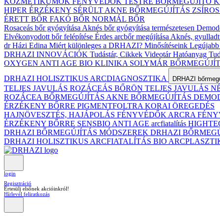
KOZMETIKUMOK
FÉNYVÉDŐK TESTRE
BŐRMEGÚJÍTÓ 
HIPER ÉRZÉKENY
SÉRÜLT
AKNE BŐRMEGÚJÍTÁS
ZSÍRO
ÉRETT BŐR
FAKÓ BŐR
NORMÁL BŐR
Rosaceás bőr gyógyítása
Aknés bőr gyógyítása természetesen
Demodex
Elvékonyodott bőr felépítése
Érdes arcbőr megújítása
Aknés, gyulladt
dr Házi Edina
Miért különleges a DRHAZI?
Minősítéseink
Legújabb 
DRHAZI INNOVÁCIÓK
Tudástár, Cikkek
Videotár
Hatóanyag Tud
OXYGEN ANTI AGE BIO KLINIKA
SOLYMÁR BŐRMEGÚJÍ
DRHAZI HOLISZTIKUS ARCDIAGNOSZTIKA
DRHAZI bőrmegúj
TELJES JAVULÁS ROZÁCEÁS BŐRÖN
TELJES JAVULÁS 
ROZÁCEA BŐRMEGÚJÍTÁS
AKNE BŐRMEGÚJÍTÁS
DEMODE
ÉRZÉKENY BŐRRE
PIGMENTFOLTRA
KORAI ÖREGEDÉS
HAJNÖVESZTÉS, HAJÁPOLÁS
FÉNYVÉDŐK ARCRA
FÉNY
ÉRZÉKENY BŐRRE
SENSBIO ANTI AGE arcfiatalítás
HIGHTE
DRHAZI BŐRMEGÚJÍTÁS MÓDSZEREK
DRHAZI BŐRMEG
DRHAZI HOLISZTIKUS ARCFIATALÍTÁS BIO ARCPLASZT
login
Regisztráció
Értesülj elsőnek akcióinkról!
Hírlevél feliratkozás