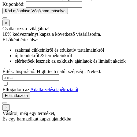
Kuponkód:
Kód másolása
Vágólapra másolva
×
Csatlakozz a
világához!
10% kedvezményt kapsz
a következő vásárlásodra.
Elsőként értesülsz:
szakmai cikkeinkről és edukatív tartalmainkról
új trendekről & termékeinkről
elérhetőek lesznek az exkluzív ajánlatok és limitált akciók
Érték. Inspiráció. High-tech natúr szépség - Neked.
Elfogadom az
Adatkezelési tájékoztatót
Feliratkozom
×
Vásárolj még egy terméket,
És egy harmadikat kapsz ajándékba