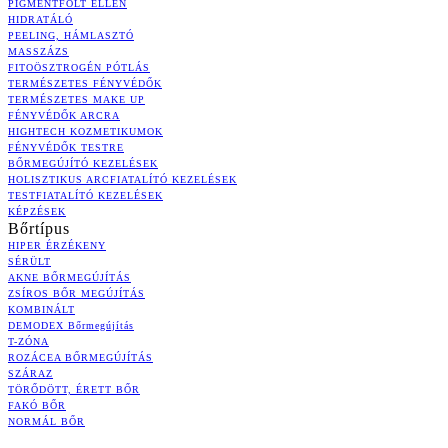
PIGMENTFOLT ELLEN
HIDRATÁLÓ
PEELING, HÁMLASZTÓ
MASSZÁZS
FITOÖSZTROGÉN PÓTLÁS
TERMÉSZETES FÉNYVÉDŐK
TERMÉSZETES MAKE UP
FÉNYVÉDŐK ARCRA
HIGHTECH KOZMETIKUMOK
FÉNYVÉDŐK TESTRE
BŐRMEGÚJÍTÓ KEZELÉSEK
HOLISZTIKUS ARCFIATALÍTÓ KEZELÉSEK
TESTFIATALÍTÓ KEZELÉSEK
KÉPZÉSEK
Bőrtípus
HIPER ÉRZÉKENY
SÉRÜLT
AKNE BŐRMEGÚJÍTÁS
ZSÍROS BŐR MEGÚJÍTÁS
KOMBINÁLT
DEMODEX Bőrmegújítás
T-ZÓNA
ROZÁCEA BŐRMEGÚJÍTÁS
SZÁRAZ
TÖRŐDÖTT, ÉRETT BŐR
FAKÓ BŐR
NORMÁL BŐR