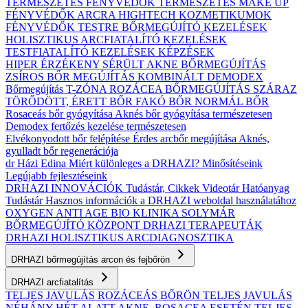
TERMÉSZETES FÉNYVÉDŐK
TERMÉSZETES MAKE UP
FÉNYVÉDŐK ARCRA
HIGHTECH KOZMETIKUMOK
FÉNYVÉDŐK TESTRE
BŐRMEGÚJÍTÓ KEZELÉSEK
HOLISZTIKUS ARCFIATALÍTÓ KEZELÉSEK
TESTFIATALÍTÓ KEZELÉSEK
KÉPZÉSEK
HIPER ÉRZÉKENY
SÉRÜLT
AKNE BŐRMEGÚJÍTÁS
ZSÍROS BŐR MEGÚJÍTÁS
KOMBINÁLT
DEMODEX
Bőrmegújítás
T-ZÓNA
ROZÁCEA BŐRMEGÚJÍTÁS
SZÁRAZ
TÖRŐDÖTT, ÉRETT BŐR
FAKÓ BŐR
NORMÁL BŐR
Rosaceás bőr gyógyítása
Aknés bőr gyógyítása természetesen
Demodex fertőzés kezelése természetesen
Elvékonyodott bőr felépítése
Érdes arcbőr megújítása
Aknés,
gyulladt bőr regenerációja
dr Házi Edina
Miért különleges a DRHAZI?
Minősítéseink
Legújabb fejlesztéseink
DRHAZI INNOVÁCIÓK
Tudástár, Cikkek
Videotár
Hatóanyag
Tudástár
Hasznos információk a DRHAZI weboldal használatához
OXYGEN ANTI AGE BIO KLINIKA
SOLYMÁR
BŐRMEGÚJÍTÓ KÖZPONT
DRHAZI TERAPEUTÁK
DRHAZI HOLISZTIKUS ARCDIAGNOSZTIKA
DRHAZI bőrmegújítás arcon és fejbőrön
DRHAZI arcfiatalítás
TELJES JAVULÁS ROZÁCEÁS BŐRÖN
TELJES JAVULÁS
NÉHÁNY HÉT ALATT AKNE–ROSACEA ESETÉN
TELJES