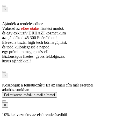
×
Ajándék a rendelésedhez
Válaszd az
előre utalás
fizetési módot,
és
egy exkluzív DRHAZI kozmetikum
az ajándékod
45 300 Ft értékben!
Élvezd a tiszta, high-tech bőrmegújítást,
és tedd különlegessé a napod
egy prémium meglepetéssel!
Biztonságos fizetés, gyors feldolgozás,
luxus ajándékkal!
×
Köszönjük a feliratkozást! Ez az email cím már szerepel
adatbázisunkban.
Feliratkozás másik e-mail címmel
×
10% kedvezmény az első rendelésedből