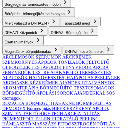
Bőrgyógyítás természetes módon
Bőrépítés, bőrmegújítás hatékonyan
Miért válaszd a DRHAZI-t?
Tapasztald meg!
DRHAZI Központok
DRHAZI Bőrmegújítás
Esettanulmányok
Megoldások bőrproblémákra
DRHAZI kezelési sorok
ARCLEMOSÓK
SZÉRUMOK
ARCKRÉMEK
SZEMKÖRNYÉKÁPOLÓK
TONIZÁLÓK
FELTÖLTŐ
OLEOGÉLEK
TESTÁPOLÓK
FÉNYVÉDŐK ARCRA
FÉNYVÉDŐK TESTRE
AJAKÁPOLÓ
TERMÉSZETES
ALAPOZÓK
HAJNÖVESZTÉS, HAJÁPOLÁS
PEELINGEK
ARCMASZK
KÉZKRÉMEK
AJÁNDÉK UTALVÁNYOK
AROMATERÁPIA
BŐRMEGÚJÍTÓ TESZTCSOMAGOK
BŐRMEGÚJÍTÓ ÁPOLÁSI SOROK AJÁNDÉKKAL
SOS
csomagok
ROZÁCEA BŐRMEGÚJÍTÁS
AKNE BŐRMEGÚJÍTÁS
DEMODEX Bőrmegújítás
HIPER ÉRZÉKENY
ÁPOLÓ,
SZINTEN TARTÓ
HIGHTECH ARCFIATALÍTÁS
PIGMENTFOLT ELLEN
HIDRATÁLÓ
PEELING,
HÁMLASZTÓ
MASSZÁZS
FITOÖSZTROGÉN PÓTLÁS