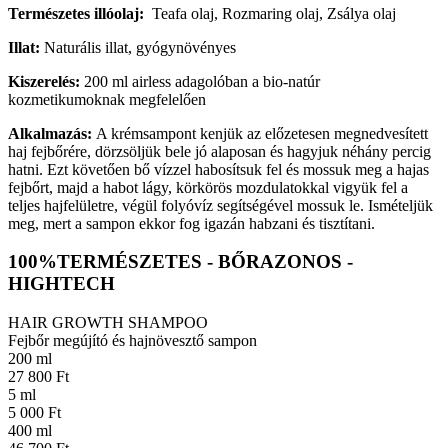
Természetes illóolaj:
Teafa olaj, Rozmaring olaj, Zsálya olaj
Illat:
Naturális illat, gyógynövényes
Kiszerelés:
200 ml airless adagolóban a bio-natúr
kozmetikumoknak megfelelően
Alkalmazás:
A krémsampont kenjük az előzetesen megnedvesített
haj fejbőrére, dörzsöljük bele jó alaposan és hagyjuk néhány percig
hatni. Ezt követően bő vízzel habosítsuk fel és mossuk meg a hajas
fejbőrt, majd a habot lágy, körkörös mozdulatokkal vigyük fel a
teljes hajfelületre, végül folyóvíz segítségével mossuk le. Ismételjük
meg, mert a sampon ekkor fog igazán habzani és tisztítani.
100%TERMÉSZETES - BŐRAZONOS -
HIGHTECH
HAIR GROWTH SHAMPOO
Fejbőr megújító és hajnövesztő sampon
200 ml
27 800 Ft
5 ml
5 000 Ft
400 ml