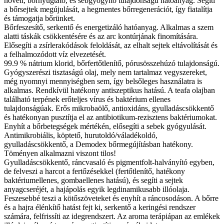
növeli, bőrnyugtató, és sebgyógyító tulajdonságú hatóanyag. Segíti
a bőrsejtek megújulását, a hegmentes bőrregenerációt, így fiatalítja
és támogatja bőrünket.
Bőrfeszesítő, serkentő és energetizáló hatóanyag. Alkalmas a szem
alatti táskák csökkentésére és az arc kontúrjának finomítására.
Elősegíti a zsírlerakódások feloldását, az elhalt sejtek eltávolítását és
a felhalmozódott víz elvezetését.
99.9 % nátrium klorid, bőrfertőtlenítő, pórusösszehúzó tulajdonságú.
Gyógyszerészi tisztaságú olaj, mely nem tartalmaz vegyszereket,
még nyomnyi mennyiségben sem, így belsőleges használatra is
alkalmas. Rendkívül hatékony antiszeptikus hatású. A teafa olajban
található terpének erőteljes vírus és baktérium ellenes
tulajdonságúak. Erős mikrobaölő, antioxidáns, gyulladáscsökkentő
és hatékonyan pusztítja el az antibiotikum-rezisztens baktériumokat.
Enyhít a bőrbetegségek mértékén, elősegíti a sebek gyógyulását.
Antimikrobiális, köptető, hurutoldó/váladékoldó,
gyulladáscsökkentő, a Demodex bőrmegújításban hatékony.
Töményen alkalmazni viszont tilos!
Gyulladáscsökkentő, ráncvasaló és pigmentfolt-halványító egyben,
de felveszi a harcot a fertőzésekkel (fertőtlenítő, hatékony
baktériumellenes, gombaellenes hatású), és segíti a sejtek
anyagcseréjét, a hajápolás egyik legdinamikusabb illóolaja.
Feszesebbé teszi a kötőszöveteket és enyhít a ráncosodáson. A bőrre
és a hajra élénkítő hatást fejt ki, serkentő a keringési rendszer
számára, felfrissíti az idegrendszert. Az aroma terápiápan az emlékek