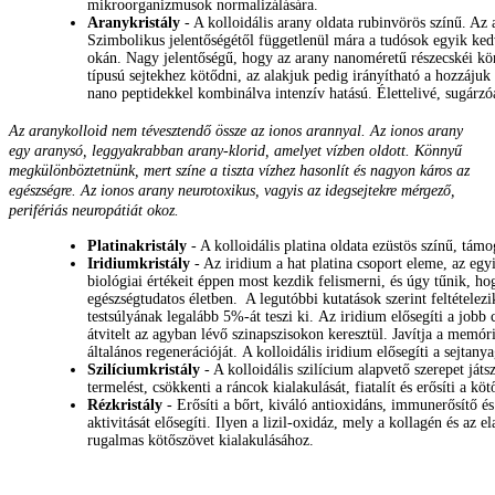
mikroorganizmusok normalizálására.
Aranykristály
- A kolloidális arany oldata rubinvörös színű. Az
Szimbolikus jelentőségétől függetlenül mára a tudósok egyik ked
okán. Nagy jelentőségű, hogy az arany nanoméretű részecskéi kör
típusú sejtekhez kötődni, az alakjuk pedig irányítható a hozzáju
nano peptidekkel kombinálva intenzív hatású. Élettelivé, sugárzó
Az aranykolloid nem tévesztendő össze az ionos arannyal. Az ionos arany
egy aranysó, leggyakrabban arany-klorid, amelyet vízben oldott. Könnyű
megkülönböztetnünk, mert színe a tiszta vízhez hasonlít és nagyon káros az
egészségre. Az ionos arany neurotoxikus, vagyis az idegsejtekre mérgező,
perifériás neuropátiát okoz.
Platinakristály
- A kolloidális platina oldata ezüstös színű, támog
Iridiumkristály
- Az iridium a hat platina csoport eleme, az egy
biológiai értékeit éppen most kezdik felismerni, és úgy tűnik, h
egészségtudatos életben. A legutóbbi kutatások szerint feltételez
testsúlyának legalább 5%-át teszi ki.
Az iridium elősegíti a jobb 
átvitelt az agyban lévő szinapszisokon keresztül. Javítja a memóri
általános regenerációját.
A kolloidális iridium elősegíti a sejtanyag
Szilíciumkristály
- A kolloidális szilícium alapvető szerepet játs
termelést, csökkenti a ráncok kialakulását, fiatalít és erősíti a köt
Rézkristály
- Erősíti a bőrt, kiváló antioxidáns, immunerősítő és
aktivitását elősegíti. Ilyen a lizil-oxidáz, mely a kollagén és az e
rugalmas kötőszövet kialakulásához.