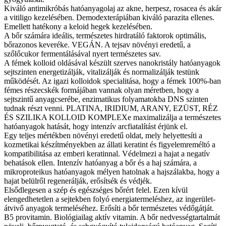
Kiváló antimikróbás hatóanyagolaj az akne, herpesz, rosacea és akár
a vitiligo kezelésében. Demodexterápiában kiváló parazita ellenes.
Emellett hatékony a keloid hegek kezelésében.
A bőr számára ideális, természetes hirdratáló faktorok optimális,
bőrazonos keveréke. VEGÁN. A tejsav növényi eredetű, a
szőlőcukor fermentálásával nyert természetes sav.
A fémek kolloid oldásával készült szerves nanokristály hatóanyagok
sejtszinten energetizálják, vitalizálják és normalizálják testünk
működését. Az igazi kolloidok specialitása, hogy a fémek 100%-ban
fémes részecskék formájában vannak olyan méretben, hogy a
sejtszintű anyagcserébe, enzimatikus folyamatokba DNS szinten
tudnak részt venni. PLATINA, IRIDIUM, ARANY, EZÜST, RÉZ
ÉS SZILIKA KOLLOID KOMPLEXe maximalizálja a természetes
hatóanyagok hatását, hogy intenzív arcfiatalítást érjünk el.
Egy teljes mértékben növényi eredetű oldat, mely helyettesíti a
kozmetikai készítményekben az állati keratint és figyelemreméltó a
kompatibilitása az emberi keratinnal. Védelmezi a hajat a negatív
behatások ellen. Intenzív hatóanyag a bőr és a haj számára, a
mikroproteikus hatóanyagok mélyen hatolnak a hajszálakba, hogy a
hajat belülről regenerálják, erősítsék és védjék.
Elsődlegesen a szép és egészséges bőrért felel. Ezen kívül
elengedhetetlen a sejtekben folyó energiatermeléshez, az ingerület-
átvivő anyagok termeléséhez. Erősíti a bőr természetes védőgátját.
B5 provitamin. Biológiailag aktív vitamin. A bőr nedvességtartalmát