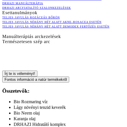
DRHAZI MANUÁLTERÁPIA
DRHAZI ARCFIATALÍTÓ SZALONKEZELÉSEK
Esettanulmányok
TELJES JAVULÁS ROZÁCEÁS BŐRÖN
TELJES JAVULÁS NÉHÁNY HÉT ALATT AKNE–ROSACEA ESETÉN
TELJES JAVULÁS NÉHÁNY HÉT ALATT DEMODEX FERTŐZÉS ESETÉN
Manuálterápiás arckezelések
Természetesen szép arc
Írj te is véleményt!
Fontos információ a natúr termékekről
Összetevők:
Bio Rozmaring víz
Lágy növényi tenzid keverék
Bio Neem olaj
Karanja olaj
DRHAZI Hidratáló komplex