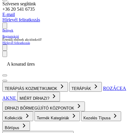
Szívesen segítünk
+36 20 541 6735
E-mail
Hírlevél feliratkozás
Belépek
Regisztráció
Értesülj elsőnek akcióinkról!
Hírlevél feliratkozás
A kosarad üres
ROZÁCEA
TERÁPIÁS KOZMETIKUMOK
TERÁPIÁK
AKNE
MIÉRT DRHAZI?
DRHAZI BŐRMEGÚJÍTÓ KÖZPONTOK
Kollekciók
Termék Kategóriák
Kezelés Típusa
Bőrtípus