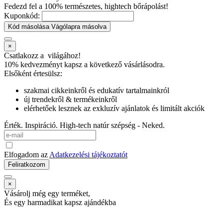
Fedezd fel a 100% természetes, hightech bőrápolást!
Kuponkód:
Kód másolása
Vágólapra másolva
×
Csatlakozz a
világához!
10% kedvezményt kapsz
a következő vásárlásodra.
Elsőként értesülsz:
szakmai cikkeinkről és edukatív tartalmainkról
új trendekről & termékeinkről
elérhetőek lesznek az exkluzív ajánlatok és limitált akciók
Érték. Inspiráció. High-tech natúr szépség - Neked.
Elfogadom az
Adatkezelési tájékoztatót
Feliratkozom
×
Vásárolj még egy terméket,
És egy harmadikat kapsz ajándékba