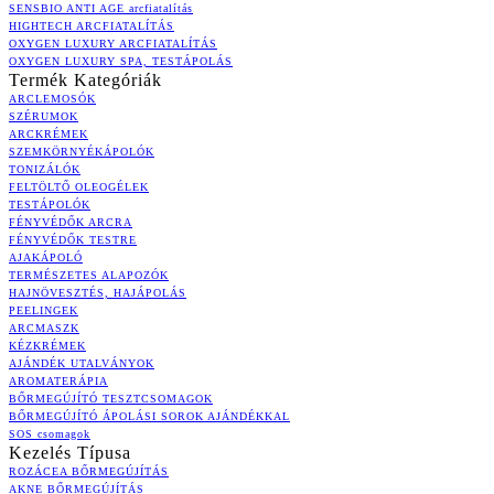
SENSBIO ANTI AGE arcfiatalítás
HIGHTECH ARCFIATALÍTÁS
OXYGEN LUXURY ARCFIATALÍTÁS
OXYGEN LUXURY SPA, TESTÁPOLÁS
Termék Kategóriák
ARCLEMOSÓK
SZÉRUMOK
ARCKRÉMEK
SZEMKÖRNYÉKÁPOLÓK
TONIZÁLÓK
FELTÖLTŐ OLEOGÉLEK
TESTÁPOLÓK
FÉNYVÉDŐK ARCRA
FÉNYVÉDŐK TESTRE
AJAKÁPOLÓ
TERMÉSZETES ALAPOZÓK
HAJNÖVESZTÉS, HAJÁPOLÁS
PEELINGEK
ARCMASZK
KÉZKRÉMEK
AJÁNDÉK UTALVÁNYOK
AROMATERÁPIA
BŐRMEGÚJÍTÓ TESZTCSOMAGOK
BŐRMEGÚJÍTÓ ÁPOLÁSI SOROK AJÁNDÉKKAL
SOS csomagok
Kezelés Típusa
ROZÁCEA BŐRMEGÚJÍTÁS
AKNE BŐRMEGÚJÍTÁS