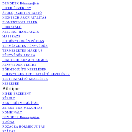
DEMODEX Bőrmegújítás
HIPER ÉRZÉKENY
ÁPOLÓ, SZINTEN TARTÓ
HIGHTECH ARCFIATALÍTÁS
PIGMENTFOLT ELLEN
HIDRATÁLÓ
PEELING, HÁMLASZTÓ
MASSZÁZS
FITOÖSZTROGÉN PÓTLÁS
TERMÉSZETES FÉNYVÉDŐK
TERMÉSZETES MAKE UP
FÉNYVÉDŐK ARCRA
HIGHTECH KOZMETIKUMOK
FÉNYVÉDŐK TESTRE
BŐRMEGÚJÍTÓ KEZELÉSEK
HOLISZTIKUS ARCFIATALÍTÓ KEZELÉSEK
TESTFIATALÍTÓ KEZELÉSEK
KÉPZÉSEK
Bőrtípus
HIPER ÉRZÉKENY
SÉRÜLT
AKNE BŐRMEGÚJÍTÁS
ZSÍROS BŐR MEGÚJÍTÁS
KOMBINÁLT
DEMODEX Bőrmegújítás
T-ZÓNA
ROZÁCEA BŐRMEGÚJÍTÁS
SZÁRAZ