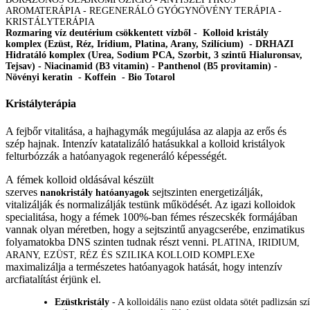
AROMATERÁPIA - REGENERÁLÓ GYÓGYNÖVÉNY TERÁPIA -
KRISTÁLYTERÁPIA
Rozmaring víz deutérium csökkentett vízből - Kolloid kristály
komplex (Ezüst, Réz, Irídium, Platina, Arany, Szilícium) - DRHAZI
Hidratáló komplex (Urea, Sodium PCA, Szorbit, 3 szintű Hialuronsav,
Tejsav) - Niacinamid (B3 vitamin) - Panthenol (B5 provitamin) -
Növényi keratin - Koffein - Bio Totarol
Kristályterápia
A fejbőr vitalitása, a hajhagymák megújulása az alapja az erős és
szép hajnak. Intenzív katatalizáló hatásukkal a kolloid kristályok
felturbózzák a hatóanyagok regeneráló képességét.
A fémek kolloid oldásával készült
szerves
sejtszinten energetizálják,
nanokristály hatóanyagok
vitalizálják és normalizálják testünk működését. Az igazi kolloidok
specialitása, hogy a fémek 100%-ban fémes részecskék formájában
vannak olyan méretben, hogy a sejtszintű anyagcserébe, enzimatikus
folyamatokba DNS szinten tudnak részt venni.
PLATINA, IRIDIUM,
e
ARANY, EZÜST, RÉZ ÉS SZILIKA KOLLOID KOMPLEX
maximalizálja a természetes hatóanyagok hatását, hogy intenzív
arcfiatalítást érjünk el.
Ezüstkristály
- A kolloidális nano ezüst oldata sötét padlizsán szí