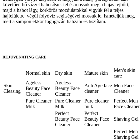
követően bő vízzel habosítsuk fel és mossuk meg a hajas fejbőrt,
majd a habot lágy, körkörös mozdulatokkal vigyük fel a teljes
hajfelületre, végül folyóvíz segítségével mossuk le. Ismételjük meg,
mert a sampon ekkor fog igazán habzani és tisztítani.
REJUVENATING CARE
Men’s skin
Normal skin
Dry skin
Mature skin
care
Ageless
Ageless
Skin
Anti Age face
Men Face
Beauty Face
Beauty Face
Cleasing
cleaner
Cleaner
Cleaner
Cleaner
Pure Cleaner
Pure Cleaner
Pure cleaner
Perfect Men
Milk
Milk
milk
Face Cleaner
Perfect
Perfect
Beauty Face
Beauty Face
Shaving Gel
Cleaner
Cleaner
Perfect Men
Shaving Gel