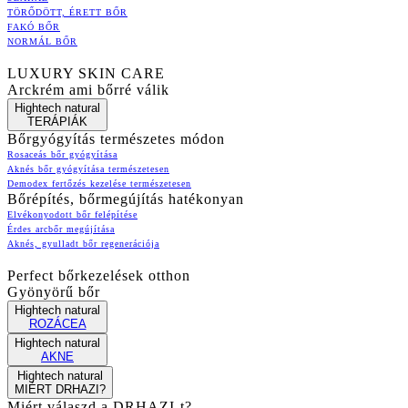
TÖRŐDÖTT, ÉRETT BŐR
FAKÓ BŐR
NORMÁL BŐR
LUXURY SKIN CARE
Arckrém ami bőrré válik
Hightech natural
TERÁPIÁK
Bőrgyógyítás természetes módon
Rosaceás bőr gyógyítása
Aknés bőr gyógyítása természetesen
Demodex fertőzés kezelése természetesen
Bőrépítés, bőrmegújítás hatékonyan
Elvékonyodott bőr felépítése
Érdes arcbőr megújítása
Aknés, gyulladt bőr regenerációja
Perfect bőrkezelések otthon
Gyönyörű bőr
Hightech natural
ROZÁCEA
Hightech natural
AKNE
Hightech natural
MIÉRT DRHAZI?
Miért válaszd a DRHAZI-t?