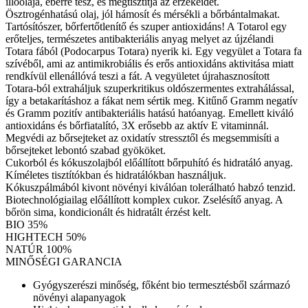
illóolaja, éberré tesz, és megtisztítja az érzékeidet.
Ösztrogénhatású olaj, jól hámosít és mérsékli a bőrbántalmakat.
Tartósítószer, bőrfertőtlenítő és szuper antioxidáns! A Totarol egy
erőteljes, természetes antibakteriális anyag melyet az újzélandi
Totara fából (Podocarpus Totara) nyerik ki. Egy vegyület a Totara fa
szívéből, ami az antimikrobiális és erős antioxidáns aktivitása miatt
rendkívül ellenállóvá teszi a fát. A vegyületet újrahasznosított
Totara-ból extraháljuk szuperkritikus oldószermentes extrahálással,
így a betakarításhoz a fákat nem sértik meg. Kitűnő Gramm negatív
és Gramm pozitív antibakteriális hatású hatóanyag. Emellett kiváló
antioxidáns és bőrfiatalító, 3X erősebb az aktív E vitaminnál.
Megvédi az bőrsejteket az oxidatív stressztől és megsemmisíti a
bőrsejteket lebontó szabad gyököket.
Cukorból és kókuszolajból előállított bőrpuhító és hidratáló anyag.
Kíméletes tisztítókban és hidratálókban használjuk.
Kókuszpálmából kivont növényi kiválóan tolerálható habzó tenzid.
Biotechnológiailag előállított komplex cukor. Zselésítő anyag. A
bőrön sima, kondicionált és hidratált érzést kelt.
BIO 35%
HIGHTECH 50%
NATÚR 100%
MINŐSÉGI GARANCIA
Gyógyszerészi minőség, főként bio termesztésből származó
növényi alapanyagok