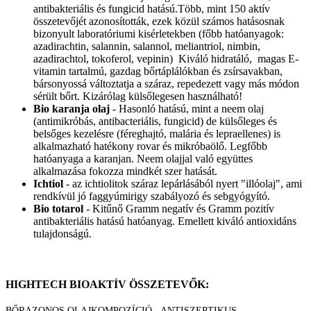
antibakteriális és fungicid hatású.Több, mint 150 aktív
összetevőjét azonosították, ezek közül számos hatásosnak
bizonyult laboratóriumi kisérletekben (főbb hatóanyagok:
azadirachtin, salannin, salannol, meliantriol, nimbin,
azadirachtol, tokoferol, vepinin) Kiváló hidratáló, magas E-
vitamin tartalmú, gazdag bőrtáplálókban és zsírsavakban,
bársonyossá változtatja a száraz, repedezett vagy más módon
sérült bőrt. Kizárólag külsőlegesen használható!
Bio karanja olaj
- Hasonló hatású, mint a neem olaj
(antimikróbás, antibacteriális, fungicid) de külsőleges és
belsőges kezelésre (féreghajtó, malária és lepraellenes) is
alkalmazható hatékony rovar és mikróbaölő. Legfőbb
hatóanyaga a karanjan. Neem olajjal való együttes
alkalmazása fokozza mindkét szer hatását.
Ichtiol
- az ichtiolitok száraz lepárlásából nyert "illóolaj", ami
rendkívül jó faggyúmirigy szabályozó és sebgyógyító.
Bio totarol
- Kitűnő Gramm negatív és Gramm pozitív
antibakteriális hatású hatóanyag. Emellett kiváló antioxidáns
tulajdonságú.
HIGHTECH BIOAKTÍV ÖSSZETEVŐK:
BŐRAZONOS OLAJKOMPOZÍCIÓ - ANTISZEPTIKUS