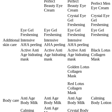
Perfect
Perfect
Perfect Men
Beauty Eye
Beauty Eye
Eye Cream
Cream
Cream
Crystal Eye
Crystal Eye
Gel
Gel
Freshening
Freshening
Eye Gel
Eye Gel
Eye Gel
Eye Gel
Freshening
Freshening
Freshening
Freshening
Additional
Intensive
Intensive
Intensive
skin care
AHA peeling
AHA peeling
AHA peeling
Active Anti
Active Anti
Active Anti
Black Lotus
Age hidrating
Age hidrating
Age hidrating
Collagen
mask
mask
mask
Mask
Golden Lotus
Collagen
Mask
Red Lotus
Collagen
Mask
Anti Age
Anti Age
Anti Age
Calming
Body care
Body Milk
Body Milk
Body Milk
Body Lotion
Anti Age
Calming
Crystal Body