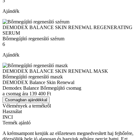
5
Ajándék
DEMODEX BALANCE SKIN RENEWAL REGENERATING
SERUM
Bőrmegújító regeneráló szérum
6
Ajándék
DEMODEX BALANCE SKIN RENEWAL MASK
Bőrmegújító regeneráló maszk
DEMODEX Balance Skin Renewal
Demodex Balance Bőrmegújító csomag
a csomag ára
139 400 Ft
Csomagban ajándékkal
Vélemények a termékről
Használat
INCI
Termék ajánló
A krémsampont kenjük az előzetesen megnedvesített haj fejbőrére,
dörzsöljük bele jó alaposan és hagyjuk néhány percig hatni. Ezt