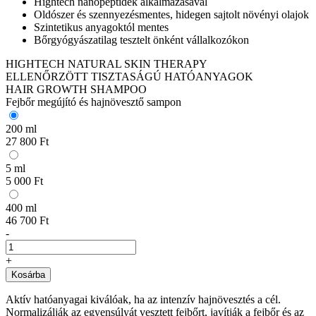
Hightech nanopeptidek alkalmazásával
Oldószer és szennyezésmentes, hidegen sajtolt növényi olajok
Szintetikus anyagoktól mentes
Bőrgyógyászatilag tesztelt önként vállalkozókon
HIGHTECH NATURAL SKIN THERAPY
ELLENŐRZÖTT TISZTASÁGÚ HATÓANYAGOK
HAIR GROWTH SHAMPOO
Fejbőr megújító és hajnövesztő sampon
200 ml
27 800 Ft
5 ml
5 000 Ft
400 ml
46 700 Ft
-
+
Kosárba
Aktív hatóanyagai kiválóak, ha az intenzív hajnövesztés a cél.
Normalizálják az egyensúlyát vesztett fejbőrt, javítják a fejbőr és az