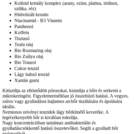
Kolloid kristály komplex (arany, ezüst, platina, iridium,
szilika, réz)
Hidrolizált keratin
Niacinamid - B3 Vitamin
Panthenol
Koffein
Tisztasó
Teafa olaj
Bio Rozmaring olaj
Bio Zsálya olaj
Bio Totarol
Cukor tenzid
Lágy habzó tenzid
Xantán gumi
Kitisztítja az eltömődött pórusokat, kisimítja a bőrt és serkenti a
mikrokeringést. Figyelemreméltóan jó összehúzó hatású. A vegyes,
zsíros vagy gyulladásra hajlamos arcbőr tisztítására és ápolására
ideális.
Nemionos növényi tenzidek lágy bőrkímélő keveréke. A
legérzékenyebb bőr is kiválóan tolerálja.
Nagy koncentrációban tartalmaz antibakteriális és
gyulladáscsökkentő hatású összetevőket. Segíti a gyulladt bőr
gyógyulását.