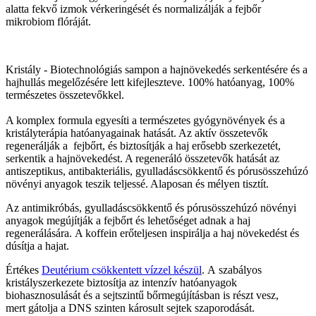
alatta fekvő izmok vérkeringését és normalizálják a fejbőr
mikrobiom flóráját.
Kristály - Biotechnológiás sampon a hajnövekedés serkentésére és a
hajhullás megelőzésére lett kifejleszteve. 100% hatóanyag, 100%
természetes összetevőkkel.
A komplex formula egyesíti a természetes gyógynövények és a
kristályterápia hatóanyagainak hatását. Az aktív összetevők
regenerálják a fejbőrt, és biztosítják a haj erősebb szerkezetét,
serkentik a hajnövekedést. A regeneráló összetevők hatását az
antiszeptikus, antibakteriális, gyulladáscsökkentő és pórusösszehúzó
növényi anyagok teszik teljessé. Alaposan és mélyen tisztít.
Az antimikróbás, gyulladáscsökkentő és pórusösszehúzó növényi
anyagok megújítják a fejbőrt és lehetőséget adnak a haj
regenerálására. A koffein erőteljesen inspirálja a haj növekedést és
dúsítja a hajat.
Értékes
Deutérium csökkentett vízzel készül
. A szabályos
kristályszerkezete biztosítja az intenzív hatóanyagok
biohasznosulását és a sejtszintű bőrmegújításban is részt vesz,
mert gátolja a DNS szinten károsult sejtek szaporodását.