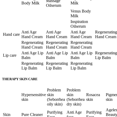
Massage
Body Milk
Milk
Oilserum
Venus Body
Milk
Inspiration
Oilserum
Anti Age
Anti Age
Anti Age
Regenerating
Hand care
Hand Cream
Hand Cream
Hand Cream
Hand Cream
Regenerating
Regenerating
Regenerating
Hand Cream
Hand Cream
Hand Cream
Anti Age Lip
Anti Age Lip
Anti Age Lip
Regenerating
Lip care
Balm
Balm
Balm
Lip Balm
Regenerating
Regenerating
Regenerating
Lip Balm
Lip Balm
Lip Balm
THERAPY SKIN CARE
Problem
Problem
Hypersensitive
skin
skin
Rosacea
Pigme
skin
(Seborrhea
(Seborrhea
skin
skin
oily skin)
dry skin)
Ageles
Purifying
Anti Age
Purifying
Skin
Pure Cleaner
Beaut
Face
face
Face