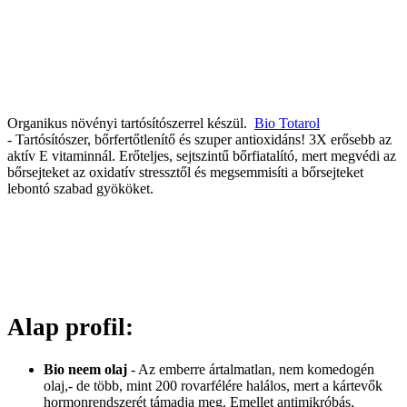
Organikus növényi tartósítószerrel készül.
Bio Totarol
- Tartósítószer, bőrfertőtlenítő és szuper antioxidáns! 3X erősebb az
aktív E vitaminnál. Erőteljes, sejtszintű bőrfiatalító, mert megvédi az
bőrsejteket az oxidatív stressztől és megsemmisíti a bőrsejteket
lebontó szabad gyököket.
Alap profil:
Bio neem olaj
- Az emberre ártalmatlan, nem komedogén
olaj,- de több, mint 200 rovarfélére halálos, mert a kártevők
hormonrendszerét támadja meg. Emellet antimikróbás,