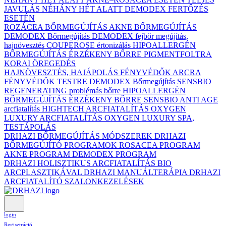
JAVULÁS NÉHÁNY HÉT ALATT DEMODEX FERTŐZÉS
ESETÉN
ROZÁCEA BŐRMEGÚJÍTÁS
AKNE BŐRMEGÚJÍTÁS
DEMODEX Bőrmegújítás
DEMODEX fejbőr megújítás,
hajnövesztés
COUPEROSE értonizálás
HIPOALLERGÉN
BŐRMEGÚJÍTÁS ÉRZÉKENY BŐRRE
PIGMENTFOLTRA
KORAI ÖREGEDÉS
HAJNÖVESZTÉS, HAJÁPOLÁS
FÉNYVÉDŐK ARCRA
FÉNYVÉDŐK TESTRE
DEMODEX Bőrmegújítás
SENSBIO
REGENERATING problémás bőrre
HIPOALLERGÉN
BŐRMEGÚJÍTÁS ÉRZÉKENY BŐRRE
SENSBIO ANTI AGE
arcfiatalítás
HIGHTECH ARCFIATALÍTÁS
OXYGEN
LUXURY ARCFIATALÍTÁS
OXYGEN LUXURY SPA,
TESTÁPOLÁS
DRHAZI BŐRMEGÚJÍTÁS MÓDSZEREK
DRHAZI
BŐRMEGÚJÍTÓ PROGRAMOK
ROSACEA PROGRAM
AKNE PROGRAM
DEMODEX PROGRAM
DRHAZI HOLISZTIKUS ARCFIATALÍTÁS BIO
ARCPLASZTIKÁVAL
DRHAZI MANUÁLTERÁPIA
DRHAZI
ARCFIATALÍTÓ SZALONKEZELÉSEK
login
Regisztráció