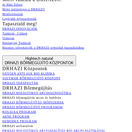
dr Házi Edina
Miért különleges a DRHAZI?
Minősítéseink
Legújabb fejlesztéseink
Tapasztald meg!
DRHAZI INNOVÁCIÓK
Tudástár, Cikkek
Videotár
Hatóanyag Tudástár
Hasznos információk a DRHAZI weboldal használatához
Hightech natural
DRHAZI BŐRMEGÚJÍTÓ KÖZPONTOK
DRHAZI Központok
OXYGEN ANTI AGE BIO KLINIKA
SOLYMÁR BŐRMEGÚJÍTÓ KÖZPONT
DRHAZI TERAPEUTÁK
DRHAZI Bőrmegújítás
DRHAZI HOLISZTIKUS ARCDIAGNOSZTIKA
DRHAZI bőrmegújítás arcon és fejbőrön
DRHAZI BŐRMEGÚJÍTÁS MÓDSZEREK
DRHAZI BŐRMEGÚJÍTÓ PROGRAMOK
ROSACEA PROGRAM
AKNE PROGRAM
DEMODEX PROGRAM
DRHAZI arcfiatalítás
DRHAZI HOLISZTIKUS ARCFIATALÍTÁS BIO ARCPLASZTIKÁVAL