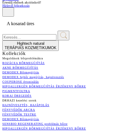
Értesülj elsőnek akcióinkról!
Hírlevél feliratkozás
A kosarad üres
Hightech natural
TERÁPIÁS KOZMETIKUMOK
Kollekciók
Megoldások bőrproblémákra
ROZÁCEA BŐRMEGÚJÍTÁS
AKNE BŐRMEGÚJÍTÁS
DEMODEX Bőrmegújítás
DEMODEX fejbőr megújítás, hajnövesztés
COUPEROSE értonizálás
HIPOALLERGÉN BŐRMEGÚJÍTÁS ÉRZÉKENY BŐRRE
PIGMENTFOLTRA
KORAI ÖREGEDÉS
DRHAZI kezelési sorok
HAJNÖVESZTÉS, HAJÁPOLÁS
FÉNYVÉDŐK ARCRA
FÉNYVÉDŐK TESTRE
DEMODEX Bőrmegújítás
SENSBIO REGENERATING problémás bőrre
HIPOALLERGÉN BŐRMEGÚJÍTÁS ÉRZÉKENY BŐRRE