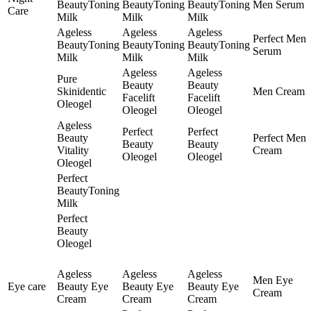
BeautyToning
BeautyToning
BeautyToning
Men Serum
Care
Milk
Milk
Milk
Ageless
Ageless
Ageless
Perfect Men
BeautyToning
BeautyToning
BeautyToning
Serum
Milk
Milk
Milk
Ageless
Ageless
Pure
Beauty
Beauty
Skinidentic
Men Cream
Facelift
Facelift
Oleogel
Oleogel
Oleogel
Ageless
Perfect
Perfect
Beauty
Perfect Men
Beauty
Beauty
Vitality
Cream
Oleogel
Oleogel
Oleogel
Perfect
BeautyToning
Milk
Perfect
Beauty
Oleogel
Ageless
Ageless
Ageless
Men Eye
Eye care
Beauty Eye
Beauty Eye
Beauty Eye
Cream
Cream
Cream
Cream