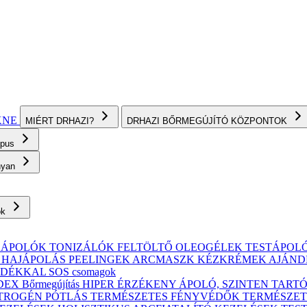
KNE
MIÉRT DRHAZI?
DRHAZI BŐRMEGÚJÍTÓ KÖZPONTOK
ípus
onyan
ok
KÁPOLÓK
TONIZÁLÓK
FELTÖLTŐ OLEOGÉLEK
TESTÁPOL
, HAJÁPOLÁS
PEELINGEK
ARCMASZK
KÉZKRÉMEK
AJÁND
ÁNDÉKKAL
SOS csomagok
X Bőrmegújítás
HIPER ÉRZÉKENY
ÁPOLÓ, SZINTEN TART
TROGÉN PÓTLÁS
TERMÉSZETES FÉNYVÉDŐK
TERMÉSZET