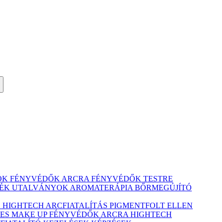
ÓK
FÉNYVÉDŐK ARCRA
FÉNYVÉDŐK TESTRE
ÉK UTALVÁNYOK
AROMATERÁPIA
BŐRMEGÚJÍTÓ
Ó
HIGHTECH ARCFIATALÍTÁS
PIGMENTFOLT ELLEN
ES MAKE UP
FÉNYVÉDŐK ARCRA
HIGHTECH