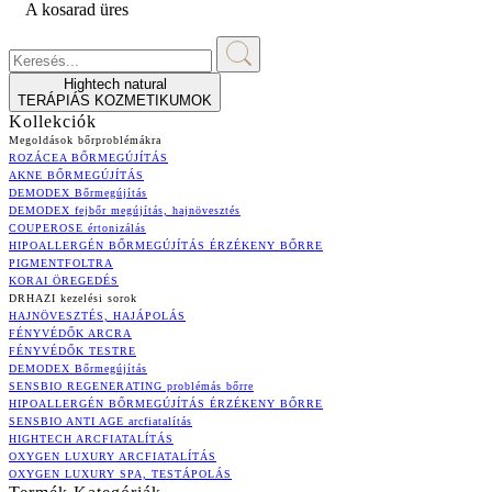
A kosarad üres
Hightech natural
TERÁPIÁS KOZMETIKUMOK
Kollekciók
Megoldások bőrproblémákra
ROZÁCEA BŐRMEGÚJÍTÁS
AKNE BŐRMEGÚJÍTÁS
DEMODEX Bőrmegújítás
DEMODEX fejbőr megújítás, hajnövesztés
COUPEROSE értonizálás
HIPOALLERGÉN BŐRMEGÚJÍTÁS ÉRZÉKENY BŐRRE
PIGMENTFOLTRA
KORAI ÖREGEDÉS
DRHAZI kezelési sorok
HAJNÖVESZTÉS, HAJÁPOLÁS
FÉNYVÉDŐK ARCRA
FÉNYVÉDŐK TESTRE
DEMODEX Bőrmegújítás
SENSBIO REGENERATING problémás bőrre
HIPOALLERGÉN BŐRMEGÚJÍTÁS ÉRZÉKENY BŐRRE
SENSBIO ANTI AGE arcfiatalítás
HIGHTECH ARCFIATALÍTÁS
OXYGEN LUXURY ARCFIATALÍTÁS
OXYGEN LUXURY SPA, TESTÁPOLÁS