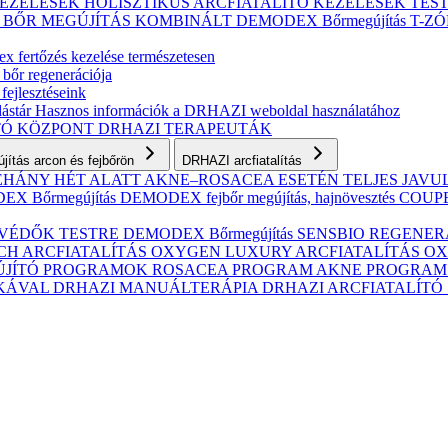
KEZELÉSEK
HOLISZTIKUS ARCFIATALÍTÓ KEZELÉSEK
TES
S BŐR MEGÚJÍTÁS
KOMBINÁLT
DEMODEX Bőrmegújítás
T-Z
 fertőzés kezelése természetesen
 bőr regenerációja
fejlesztéseink
ástár
Hasznos információk a DRHAZI weboldal használatához
TÓ KÖZPONT
DRHAZI TERAPEUTÁK
ítás arcon és fejbőrön
DRHAZI arcfiatalítás
NÉHÁNY HÉT ALATT AKNE–ROSACEA ESETÉN
TELJES JAV
X Bőrmegújítás
DEMODEX fejbőr megújítás, hajnövesztés
COUPER
VÉDŐK TESTRE
DEMODEX Bőrmegújítás
SENSBIO REGENERAT
CH ARCFIATALÍTÁS
OXYGEN LUXURY ARCFIATALÍTÁS
OX
ÚJÍTÓ PROGRAMOK
ROSACEA PROGRAM
AKNE PROGRA
IKÁVAL
DRHAZI MANUÁLTERÁPIA
DRHAZI ARCFIATALÍT