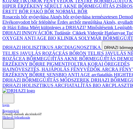
KOZMETIKUMOK
FÉNYVÉDŐK TESTRE
BŐRMEGÚJÍTÓ 
HIPER ÉRZÉKENY
SÉRÜLT
AKNE BŐRMEGÚJÍTÁS
ZSÍRO
ÉRETT BŐR
FAKÓ BŐR
NORMÁL BŐR
Rosaceás bőr gyógyítása
Aknés bőr gyógyítása természetesen
Demodex
Elvékonyodott bőr felépítése
Érdes arcbőr megújítása
Aknés, gyulladt
dr Házi Edina
Miért különleges a DRHAZI?
Minősítéseink
Legújabb 
DRHAZI INNOVÁCIÓK
Tudástár, Cikkek
Videotár
Hatóanyag Tud
OXYGEN ANTI AGE BIO KLINIKA
SOLYMÁR BŐRMEGÚJÍ
DRHAZI HOLISZTIKUS ARCDIAGNOSZTIKA
DRHAZI bőrmegúj
TELJES JAVULÁS ROZÁCEÁS BŐRÖN
TELJES JAVULÁS 
ROZÁCEA BŐRMEGÚJÍTÁS
AKNE BŐRMEGÚJÍTÁS
DEMODE
ÉRZÉKENY BŐRRE
PIGMENTFOLTRA
KORAI ÖREGEDÉS
HAJNÖVESZTÉS, HAJÁPOLÁS
FÉNYVÉDŐK ARCRA
FÉNY
ÉRZÉKENY BŐRRE
SENSBIO ANTI AGE arcfiatalítás
HIGHTE
DRHAZI BŐRMEGÚJÍTÁS MÓDSZEREK
DRHAZI BŐRMEG
DRHAZI HOLISZTIKUS ARCFIATALÍTÁS BIO ARCPLASZT
login
Regisztráció
Értesülj elsőnek akcióinkról!
Hírlevél feliratkozás