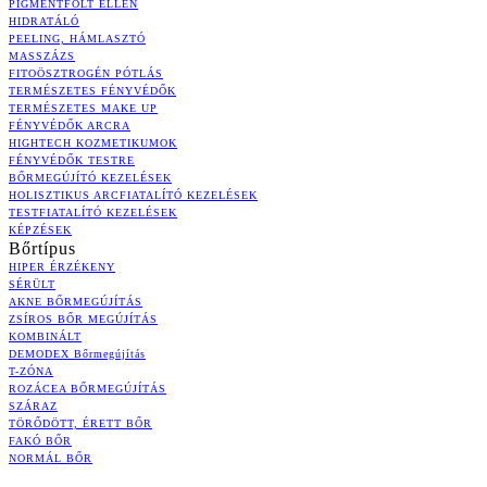
PIGMENTFOLT ELLEN
HIDRATÁLÓ
PEELING, HÁMLASZTÓ
MASSZÁZS
FITOÖSZTROGÉN PÓTLÁS
TERMÉSZETES FÉNYVÉDŐK
TERMÉSZETES MAKE UP
FÉNYVÉDŐK ARCRA
HIGHTECH KOZMETIKUMOK
FÉNYVÉDŐK TESTRE
BŐRMEGÚJÍTÓ KEZELÉSEK
HOLISZTIKUS ARCFIATALÍTÓ KEZELÉSEK
TESTFIATALÍTÓ KEZELÉSEK
KÉPZÉSEK
Bőrtípus
HIPER ÉRZÉKENY
SÉRÜLT
AKNE BŐRMEGÚJÍTÁS
ZSÍROS BŐR MEGÚJÍTÁS
KOMBINÁLT
DEMODEX Bőrmegújítás
T-ZÓNA
ROZÁCEA BŐRMEGÚJÍTÁS
SZÁRAZ
TÖRŐDÖTT, ÉRETT BŐR
FAKÓ BŐR
NORMÁL BŐR