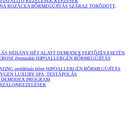
TFIATALÍTÓ KEZELÉSEK
KÉPZÉSEK
ÓNA
ROZÁCEA BŐRMEGÚJÍTÁS
SZÁRAZ
TÖRŐDÖTT,
ULÁS NÉHÁNY HÉT ALATT DEMODEX FERTŐZÉS ESETÉN
OSE értonizálás
HIPOALLERGÉN BŐRMEGÚJÍTÁS
ING problémás bőrre
HIPOALLERGÉN BŐRMEGÚJÍTÁS
YGEN LUXURY SPA, TESTÁPOLÁS
M
DEMODEX PROGRAM
Ó SZALONKEZELÉSEK