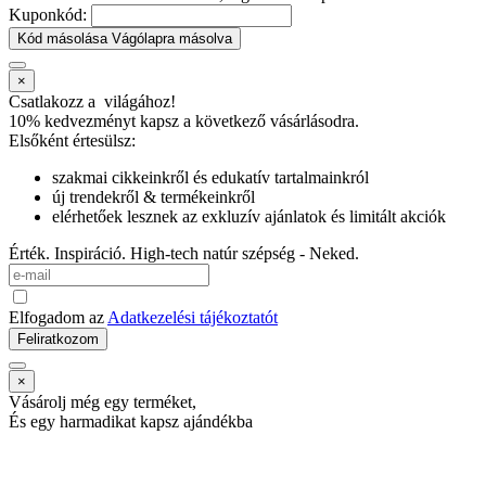
Kuponkód:
Kód másolása
Vágólapra másolva
×
Csatlakozz a
világához!
10% kedvezményt kapsz
a következő vásárlásodra.
Elsőként értesülsz:
szakmai cikkeinkről és edukatív tartalmainkról
új trendekről & termékeinkről
elérhetőek lesznek az exkluzív ajánlatok és limitált akciók
Érték. Inspiráció. High-tech natúr szépség - Neked.
Elfogadom az
Adatkezelési tájékoztatót
Feliratkozom
×
Vásárolj még egy terméket,
És egy harmadikat kapsz ajándékba