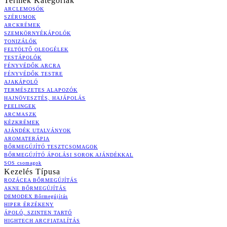
Termék Kategóriák
ARCLEMOSÓK
SZÉRUMOK
ARCKRÉMEK
SZEMKÖRNYÉKÁPOLÓK
TONIZÁLÓK
FELTÖLTŐ OLEOGÉLEK
TESTÁPOLÓK
FÉNYVÉDŐK ARCRA
FÉNYVÉDŐK TESTRE
AJAKÁPOLÓ
TERMÉSZETES ALAPOZÓK
HAJNÖVESZTÉS, HAJÁPOLÁS
PEELINGEK
ARCMASZK
KÉZKRÉMEK
AJÁNDÉK UTALVÁNYOK
AROMATERÁPIA
BŐRMEGÚJÍTÓ TESZTCSOMAGOK
BŐRMEGÚJÍTÓ ÁPOLÁSI SOROK AJÁNDÉKKAL
SOS csomagok
Kezelés Típusa
ROZÁCEA BŐRMEGÚJÍTÁS
AKNE BŐRMEGÚJÍTÁS
DEMODEX Bőrmegújítás
HIPER ÉRZÉKENY
ÁPOLÓ, SZINTEN TARTÓ
HIGHTECH ARCFIATALÍTÁS