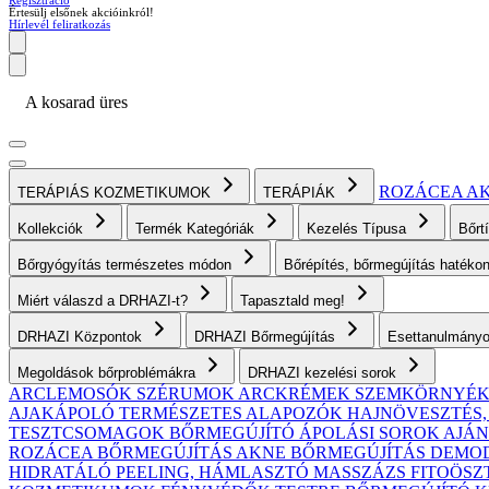
Regisztráció
Értesülj elsőnek akcióinkról!
Hírlevél feliratkozás
A kosarad üres
ROZÁCEA
A
TERÁPIÁS KOZMETIKUMOK
TERÁPIÁK
Kollekciók
Termék Kategóriák
Kezelés Típusa
Bőrt
Bőrgyógyítás természetes módon
Bőrépítés, bőrmegújítás haték
Miért válaszd a DRHAZI-t?
Tapasztald meg!
DRHAZI Központok
DRHAZI Bőrmegújítás
Esettanulmány
Megoldások bőrproblémákra
DRHAZI kezelési sorok
ARCLEMOSÓK
SZÉRUMOK
ARCKRÉMEK
SZEMKÖRNYÉ
AJAKÁPOLÓ
TERMÉSZETES ALAPOZÓK
HAJNÖVESZTÉS
TESZTCSOMAGOK
BŐRMEGÚJÍTÓ ÁPOLÁSI SOROK AJ
ROZÁCEA BŐRMEGÚJÍTÁS
AKNE BŐRMEGÚJÍTÁS
DEMODE
HIDRATÁLÓ
PEELING, HÁMLASZTÓ
MASSZÁZS
FITOÖSZ