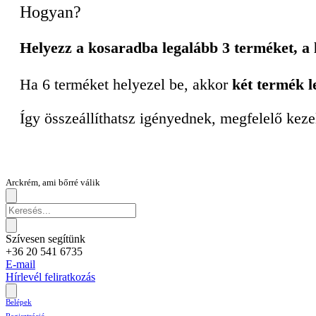
Hogyan?
Helyezz a kosaradba legalább 3 terméket, a
Ha 6 terméket helyezel be, akkor
két termék l
Így összeállíthatsz igényednek, megfelelő keze
Arckrém, ami bőrré válik
Szívesen segítünk
+36 20 541 6735
E-mail
Hírlevél feliratkozás
Belépek