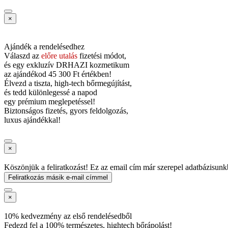
×
Ajándék a rendelésedhez
Válaszd az
előre utalás
fizetési módot,
és
egy exkluzív DRHAZI kozmetikum
az ajándékod
45 300 Ft értékben!
Élvezd a tiszta, high-tech bőrmegújítást,
és tedd különlegessé a napod
egy prémium meglepetéssel!
Biztonságos fizetés, gyors feldolgozás,
luxus ajándékkal!
×
Köszönjük a feliratkozást! Ez az email cím már szerepel adatbázisunk
Feliratkozás másik e-mail címmel
×
10% kedvezmény az első rendelésedből
Fedezd fel a 100% természetes, hightech bőrápolást!