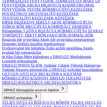
TERMÉSZETES FÉNYVÉDŐK
TERMÉSZETES MAKE UP
FÉNYVÉDŐK ARCRA
HIGHTECH KOZMETIKUMOK
FÉNYVÉDŐK TESTRE
BŐRMEGÚJÍTÓ KEZELÉSEK
HOLISZTIKUS ARCFIATALÍTÓ KEZELÉSEK
TESTFIATALÍTÓ KEZELÉSEK
KÉPZÉSEK
HIPER ÉRZÉKENY
SÉRÜLT
AKNE BŐRMEGÚJÍTÁS
ZSÍROS BŐR MEGÚJÍTÁS
KOMBINÁLT
DEMODEX
Bőrmegújítás
T-ZÓNA
ROZÁCEA BŐRMEGÚJÍTÁS
SZÁRAZ
TÖRŐDÖTT, ÉRETT BŐR
FAKÓ BŐR
NORMÁL BŐR
Rosaceás bőr gyógyítása
Aknés bőr gyógyítása természetesen
Demodex fertőzés kezelése természetesen
Elvékonyodott bőr felépítése
Érdes arcbőr megújítása
Aknés,
gyulladt bőr regenerációja
dr Házi Edina
Miért különleges a DRHAZI?
Minősítéseink
Legújabb fejlesztéseink
DRHAZI INNOVÁCIÓK
Tudástár, Cikkek
Videotár
Hatóanyag
Tudástár
Hasznos információk a DRHAZI weboldal használatához
OXYGEN ANTI AGE BIO KLINIKA
SOLYMÁR
BŐRMEGÚJÍTÓ KÖZPONT
DRHAZI TERAPEUTÁK
DRHAZI HOLISZTIKUS ARCDIAGNOSZTIKA
DRHAZI bőrmegújítás arcon és fejbőrön
DRHAZI arcfiatalítás
TELJES JAVULÁS ROZÁCEÁS BŐRÖN
TELJES JAVULÁS
NÉHÁNY HÉT ALATT AKNE–ROSACEA ESETÉN
TELJES