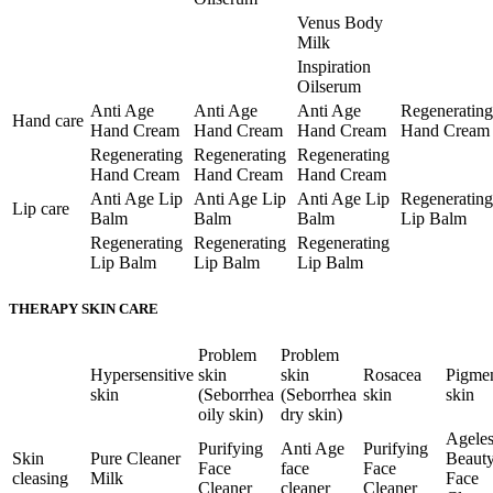
Venus Body
Milk
Inspiration
Oilserum
Anti Age
Anti Age
Anti Age
Regenerating
Hand care
Hand Cream
Hand Cream
Hand Cream
Hand Cream
Regenerating
Regenerating
Regenerating
Hand Cream
Hand Cream
Hand Cream
Anti Age Lip
Anti Age Lip
Anti Age Lip
Regenerating
Lip care
Balm
Balm
Balm
Lip Balm
Regenerating
Regenerating
Regenerating
Lip Balm
Lip Balm
Lip Balm
THERAPY SKIN CARE
Problem
Problem
Hypersensitive
skin
skin
Rosacea
Pigme
skin
(Seborrhea
(Seborrhea
skin
skin
oily skin)
dry skin)
Ageles
Purifying
Anti Age
Purifying
Skin
Pure Cleaner
Beaut
Face
face
Face
cleasing
Milk
Face
Cleaner
cleaner
Cleaner