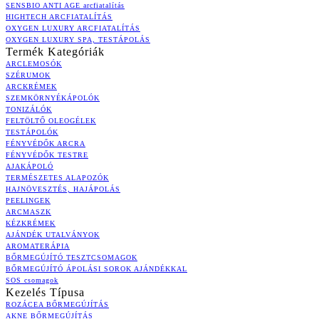
SENSBIO ANTI AGE arcfiatalítás
HIGHTECH ARCFIATALÍTÁS
OXYGEN LUXURY ARCFIATALÍTÁS
OXYGEN LUXURY SPA, TESTÁPOLÁS
Termék Kategóriák
ARCLEMOSÓK
SZÉRUMOK
ARCKRÉMEK
SZEMKÖRNYÉKÁPOLÓK
TONIZÁLÓK
FELTÖLTŐ OLEOGÉLEK
TESTÁPOLÓK
FÉNYVÉDŐK ARCRA
FÉNYVÉDŐK TESTRE
AJAKÁPOLÓ
TERMÉSZETES ALAPOZÓK
HAJNÖVESZTÉS, HAJÁPOLÁS
PEELINGEK
ARCMASZK
KÉZKRÉMEK
AJÁNDÉK UTALVÁNYOK
AROMATERÁPIA
BŐRMEGÚJÍTÓ TESZTCSOMAGOK
BŐRMEGÚJÍTÓ ÁPOLÁSI SOROK AJÁNDÉKKAL
SOS csomagok
Kezelés Típusa
ROZÁCEA BŐRMEGÚJÍTÁS
AKNE BŐRMEGÚJÍTÁS