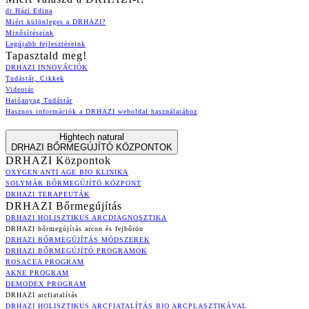
dr Házi Edina
Miért különleges a DRHAZI?
Minősítéseink
Legújabb fejlesztéseink
Tapasztald meg!
DRHAZI INNOVÁCIÓK
Tudástár, Cikkek
Videotár
Hatóanyag Tudástár
Hasznos információk a DRHAZI weboldal használatához
Hightech natural
DRHAZI BŐRMEGÚJÍTÓ KÖZPONTOK
DRHAZI Központok
OXYGEN ANTI AGE BIO KLINIKA
SOLYMÁR BŐRMEGÚJÍTÓ KÖZPONT
DRHAZI TERAPEUTÁK
DRHAZI Bőrmegújítás
DRHAZI HOLISZTIKUS ARCDIAGNOSZTIKA
DRHAZI bőrmegújítás arcon és fejbőrön
DRHAZI BŐRMEGÚJÍTÁS MÓDSZEREK
DRHAZI BŐRMEGÚJÍTÓ PROGRAMOK
ROSACEA PROGRAM
AKNE PROGRAM
DEMODEX PROGRAM
DRHAZI arcfiatalítás
DRHAZI HOLISZTIKUS ARCFIATALÍTÁS BIO ARCPLASZTIKÁVAL