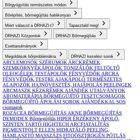
Bőrgyógyítás természetes módon
Bőrépítés, bőrmegújítás hatékonyan
Miért válaszd a DRHAZI-t?
Tapasztald meg!
DRHAZI Központok
DRHAZI Bőrmegújítás
Esettanulmányok
Megoldások bőrproblémákra
DRHAZI kezelési sorok
ARCLEMOSÓK
SZÉRUMOK
ARCKRÉMEK
SZEMKÖRNYÉKÁPOLÓK
TONIZÁLÓK
FELTÖLTŐ
OLEOGÉLEK
TESTÁPOLÓK
FÉNYVÉDŐK ARCRA
FÉNYVÉDŐK TESTRE
AJAKÁPOLÓ
TERMÉSZETES
ALAPOZÓK
HAJNÖVESZTÉS, HAJÁPOLÁS
PEELINGEK
ARCMASZK
KÉZKRÉMEK
AJÁNDÉK UTALVÁNYOK
AROMATERÁPIA
BŐRMEGÚJÍTÓ TESZTCSOMAGOK
BŐRMEGÚJÍTÓ ÁPOLÁSI SOROK AJÁNDÉKKAL
SOS
csomagok
ROZÁCEA BŐRMEGÚJÍTÁS
AKNE BŐRMEGÚJÍTÁS
DEMODEX Bőrmegújítás
HIPER ÉRZÉKENY
ÁPOLÓ,
SZINTEN TARTÓ
HIGHTECH ARCFIATALÍTÁS
PIGMENTFOLT ELLEN
HIDRATÁLÓ
PEELING,
HÁMLASZTÓ
MASSZÁZS
FITOÖSZTROGÉN PÓTLÁS