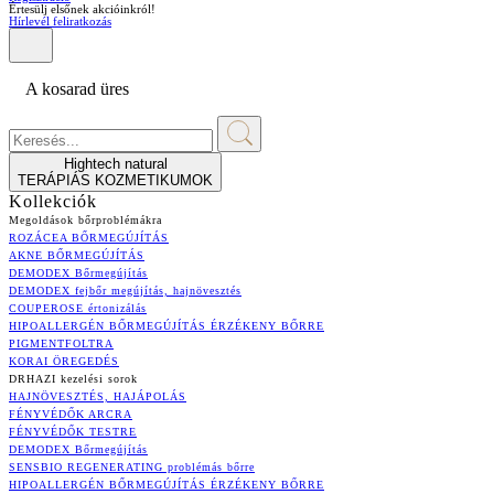
Értesülj elsőnek akcióinkról!
Hírlevél feliratkozás
A kosarad üres
Hightech natural
TERÁPIÁS KOZMETIKUMOK
Kollekciók
Megoldások bőrproblémákra
ROZÁCEA BŐRMEGÚJÍTÁS
AKNE BŐRMEGÚJÍTÁS
DEMODEX Bőrmegújítás
DEMODEX fejbőr megújítás, hajnövesztés
COUPEROSE értonizálás
HIPOALLERGÉN BŐRMEGÚJÍTÁS ÉRZÉKENY BŐRRE
PIGMENTFOLTRA
KORAI ÖREGEDÉS
DRHAZI kezelési sorok
HAJNÖVESZTÉS, HAJÁPOLÁS
FÉNYVÉDŐK ARCRA
FÉNYVÉDŐK TESTRE
DEMODEX Bőrmegújítás
SENSBIO REGENERATING problémás bőrre
HIPOALLERGÉN BŐRMEGÚJÍTÁS ÉRZÉKENY BŐRRE