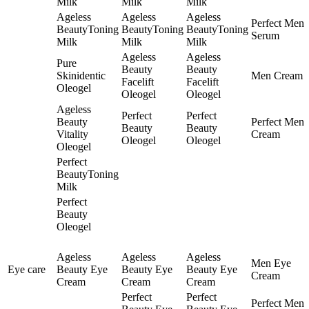
Milk
Milk
Milk
Ageless
Ageless
Ageless
Perfect Men
BeautyToning
BeautyToning
BeautyToning
Serum
Milk
Milk
Milk
Ageless
Ageless
Pure
Beauty
Beauty
Skinidentic
Men Cream
Facelift
Facelift
Oleogel
Oleogel
Oleogel
Ageless
Perfect
Perfect
Beauty
Perfect Men
Beauty
Beauty
Vitality
Cream
Oleogel
Oleogel
Oleogel
Perfect
BeautyToning
Milk
Perfect
Beauty
Oleogel
Ageless
Ageless
Ageless
Men Eye
Eye care
Beauty Eye
Beauty Eye
Beauty Eye
Cream
Cream
Cream
Cream
Perfect
Perfect
Perfect Men