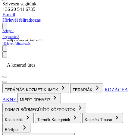
Szívesen segítünk
+36 20 541 6735
E-mail
Hírlevél feliratkozás
Belépek
Regisztráció
Értesülj elsőnek akcióinkról!
Hírlevél feliratkozás
A kosarad üres
ROZÁCEA
TERÁPIÁS KOZMETIKUMOK
TERÁPIÁK
AKNE
MIÉRT DRHAZI?
DRHAZI BŐRMEGÚJÍTÓ KÖZPONTOK
Kollekciók
Termék Kategóriák
Kezelés Típusa
Bőrtípus