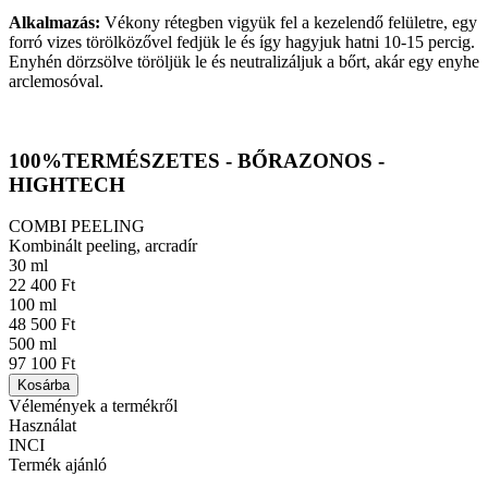
Alkalmazás:
Vékony rétegben vigyük fel a kezelendő felületre, egy
forró vizes törölközővel fedjük le és így hagyjuk hatni 10-15 percig.
Enyhén dörzsölve töröljük le és neutralizáljuk a bőrt, akár egy enyhe
arclemosóval.
100%TERMÉSZETES - BŐRAZONOS -
HIGHTECH
COMBI PEELING
Kombinált peeling, arcradír
30 ml
22 400 Ft
100 ml
48 500 Ft
500 ml
97 100 Ft
Kosárba
Vélemények a termékről
Használat
INCI
Termék ajánló