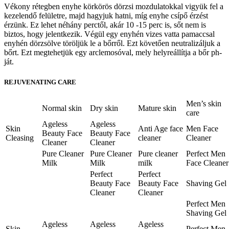
Vékony rétegben enyhe körkörös dörzsi mozdulatokkal vigyük fel a
kezelendő felületre, majd hagyjuk hatni, míg enyhe csípő érzést
érzünk. Ez lehet néhány perctől, akár 10 -15 perc is, sőt nem is
biztos, hogy jelentkezik. Végül egy enyhén vizes vatta pamaccsal
enyhén dörzsölve töröljük le a bőrről. Ezt követően neutralizáljuk a
bőrt. Ezt megtehetjük egy arclemosóval, mely helyreállítja a bőr ph-
ját.
REJUVENATING CARE
Men’s skin
Normal skin
Dry skin
Mature skin
care
Ageless
Ageless
Skin
Anti Age face
Men Face
Beauty Face
Beauty Face
Cleasing
cleaner
Cleaner
Cleaner
Cleaner
Pure Cleaner
Pure Cleaner
Pure cleaner
Perfect Men
Milk
Milk
milk
Face Cleaner
Perfect
Perfect
Beauty Face
Beauty Face
Shaving Gel
Cleaner
Cleaner
Perfect Men
Shaving Gel
Ageless
Ageless
Ageless
Skin
Perfect Men