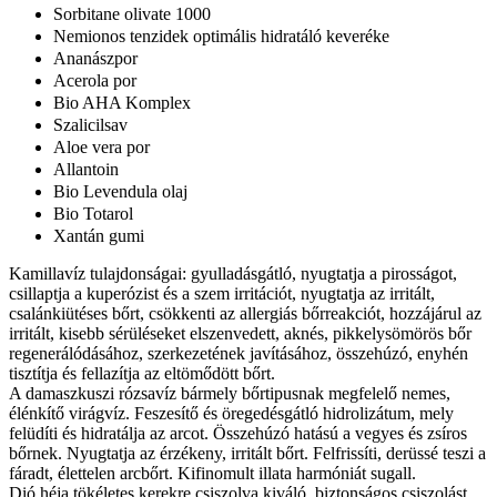
Sorbitane olivate 1000
Nemionos tenzidek optimális hidratáló keveréke
Ananászpor
Acerola por
Bio AHA Komplex
Szalicilsav
Aloe vera por
Allantoin
Bio Levendula olaj
Bio Totarol
Xantán gumi
Kamillavíz tulajdonságai: gyulladásgátló, nyugtatja a pirosságot,
csillaptja a kuperózist és a szem irritációt, nyugtatja az irritált,
csalánkiütéses bőrt, csökkenti az allergiás bőrreakciót, hozzájárul az
irritált, kisebb sérüléseket elszenvedett, aknés, pikkelysömörös bőr
regenerálódásához, szerkezetének javításához, összehúzó, enyhén
tisztítja és fellazítja az eltömődött bőrt.
A damaszkuszi rózsavíz bármely bőrtipusnak megfelelő nemes,
élénkítő virágvíz. Feszesítő és öregedésgátló hidrolizátum, mely
felüdíti és hidratálja az arcot. Összehúzó hatású a vegyes és zsíros
bőrnek. Nyugtatja az érzékeny, irritált bőrt. Felfrissíti, derüssé teszi a
fáradt, élettelen arcbőrt. Kifinomult illata harmóniát sugall.
Dió héja tökéletes kerekre csiszolva kiváló, biztonságos csiszolást