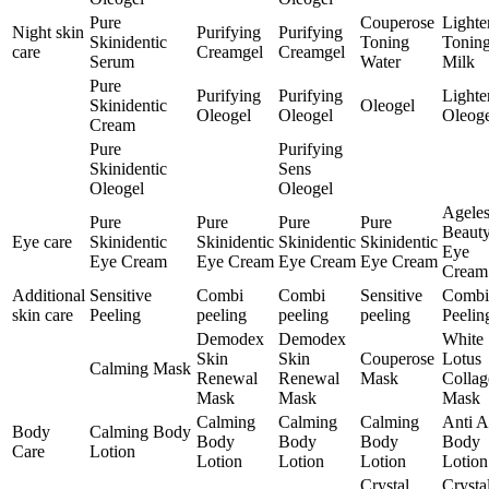
Pure
Couperose
Lighte
Night skin
Purifying
Purifying
Skinidentic
Toning
Tonin
care
Creamgel
Creamgel
Serum
Water
Milk
Pure
Purifying
Purifying
Lighte
Skinidentic
Oleogel
Oleogel
Oleogel
Oleoge
Cream
Pure
Purifying
Skinidentic
Sens
Oleogel
Oleogel
Ageles
Pure
Pure
Pure
Pure
Beaut
Eye care
Skinidentic
Skinidentic
Skinidentic
Skinidentic
Eye
Eye Cream
Eye Cream
Eye Cream
Eye Cream
Cream
Additional
Sensitive
Combi
Combi
Sensitive
Combi
skin care
Peeling
peeling
peeling
peeling
Peelin
Demodex
Demodex
White
Skin
Skin
Couperose
Lotus
Calming Mask
Renewal
Renewal
Mask
Collag
Mask
Mask
Mask
Calming
Calming
Calming
Anti 
Body
Calming Body
Body
Body
Body
Body
Care
Lotion
Lotion
Lotion
Lotion
Lotion
Crystal
Crysta