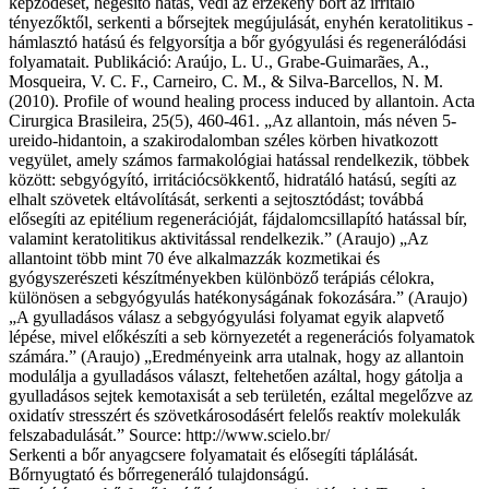
képződését, hegesítő hatás, védi az érzékeny bőrt az irritáló
tényezőktől, serkenti a bőrsejtek megújulását, enyhén keratolitikus -
hámlasztó hatású és felgyorsítja a bőr gyógyulási és regenerálódási
folyamatait. Publikáció: Araújo, L. U., Grabe-Guimarães, A.,
Mosqueira, V. C. F., Carneiro, C. M., & Silva-Barcellos, N. M.
(2010). Profile of wound healing process induced by allantoin. Acta
Cirurgica Brasileira, 25(5), 460-461. „Az allantoin, más néven 5-
ureido-hidantoin, a szakirodalomban széles körben hivatkozott
vegyület, amely számos farmakológiai hatással rendelkezik, többek
között: sebgyógyító, irritációcsökkentő, hidratáló hatású, segíti az
elhalt szövetek eltávolítását, serkenti a sejtosztódást; továbbá
elősegíti az epitélium regenerációját, fájdalomcsillapító hatással bír,
valamint keratolitikus aktivitással rendelkezik.” (Araujo) „Az
allantoint több mint 70 éve alkalmazzák kozmetikai és
gyógyszerészeti készítményekben különböző terápiás célokra,
különösen a sebgyógyulás hatékonyságának fokozására.” (Araujo)
„A gyulladásos válasz a sebgyógyulási folyamat egyik alapvető
lépése, mivel előkészíti a seb környezetét a regenerációs folyamatok
számára.” (Araujo) „Eredményeink arra utalnak, hogy az allantoin
modulálja a gyulladásos választ, feltehetően azáltal, hogy gátolja a
gyulladásos sejtek kemotaxisát a seb területén, ezáltal megelőzve az
oxidatív stresszért és szövetkárosodásért felelős reaktív molekulák
felszabadulását.” Source: http://www.scielo.br/
Serkenti a bőr anyagcsere folyamatait és elősegíti táplálását.
Bőrnyugtató és bőrregeneráló tulajdonságú.