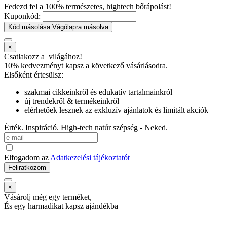
Fedezd fel a 100% természetes, hightech bőrápolást!
Kuponkód:
Kód másolása
Vágólapra másolva
×
Csatlakozz a
világához!
10% kedvezményt kapsz
a következő vásárlásodra.
Elsőként értesülsz:
szakmai cikkeinkről és edukatív tartalmainkról
új trendekről & termékeinkről
elérhetőek lesznek az exkluzív ajánlatok és limitált akciók
Érték. Inspiráció. High-tech natúr szépség - Neked.
Elfogadom az
Adatkezelési tájékoztatót
Feliratkozom
×
Vásárolj még egy terméket,
És egy harmadikat kapsz ajándékba