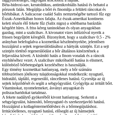
faggyúfelesleget, ragyogást kölcsönöz a hajnak.
Béta-hidroxi-sav, keratolitikus, antimikrobiális hatású és behatol a
pórusok falán. Megújítja a bőrt és finomítja a felületi ráncokat és
bőrhibákat. A Salicaceae család Salix nemzetségébe tartozó fűz egy
Észak-Amerikában honos fafajta. Az észak-amerikai kontinens
keleti részén élő fekete fűz (Salix nigra) a sötétbarna barázdás
kérgéért híres. A friss kéreg taninokban és olyan anyagokban
gazdag, mint a szalicilsav. A kivonatot vizes infúzióval nyerik a
frissen begyűjtött kéregből. Bizonyított, hogy a szalicilsav 0.5 - 2%
arányban belefoglalva a kozmetikai készítményekbe, jelentősen
hozzájárul a sejtek regenerálódásához a hártyák szintjén. Ezt a sejt
szintjén történő regenerálódást a bőr általános kinézetének a
feljavulása követi. A kisímító hatás a finom vonalak és a ráncok
enyhítéséhez vezet. A szalicilsav mikróbaölő hatása is elismert,
különböző bőrbetegségek kezeléséhez is használják.
Egy tömény kozmetikai hatóanyag, mely a bőr számára
többszörösen jótékony tulajdonságokkal rendelkezik: nyugtató,
hidratáló, tápláló, regeneráló, ráncellenes hatású. Gyorsítja az új
sejtek képződését és segíti a sebgyógyulást. Gyógyítja az irritált bőrt.
Vitaminokat, nyomelemeket, ásványi anyagokat és
poliszacharidokat tartalmaz.
A fekete nadálytő gyökeréből kivont hatóanyag. Serkenti a
sebgyógyulást, hámosító, bőrnyugtató és szerkezetjavító hatású.
Hozzájárul a kollagéntermelődéshez és a bőrmegújuláshoz.
Irritációellenes, nyugtató hatású, elősegíti az új hámsejtek