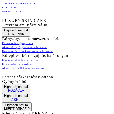
TÖRŐDÖTT, ÉRETT BŐR
FAKÓ BŐR
NORMÁL BŐR
LUXURY SKIN CARE
Arckrém ami bőrré válik
Hightech natural
TERÁPIÁK
Bőrgyógyítás természetes módon
Rosaceás bőr gyógyítása
Aknés bőr gyógyítása természetesen
Demodex fertőzés kezelése természetesen
Bőrépítés, bőrmegújítás hatékonyan
Elvékonyodott bőr felépítése
Érdes arcbőr megújítása
Aknés, gyulladt bőr regenerációja
Perfect bőrkezelések otthon
Gyönyörű bőr
Hightech natural
ROZÁCEA
Hightech natural
AKNE
Hightech natural
MIÉRT DRHAZI?
Miért válaszd a DRHAZI-t?