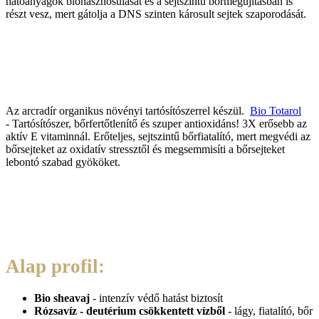
hatóanyagok biohasznosulását és a sejtszintű bőrmegújításban is
részt vesz, mert gátolja a DNS szinten károsult sejtek szaporodását.
Az arcradír organikus növényi tartósítószerrel készül.
Bio Totarol
- Tartósítószer, bőrfertőtlenítő és szuper antioxidáns! 3X erősebb az
aktív E vitaminnál. Erőteljes, sejtszintű bőrfiatalító, mert megvédi az
bőrsejteket az oxidatív stressztől és megsemmisíti a bőrsejteket
lebontó szabad gyököket.
Alap profil:
Bio sheavaj
- intenzív védő hatást biztosít
Rózsavíz - deutérium csökkentett vízből
- lágy, fiatalító, bőr