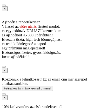
×
Ajándék a rendelésedhez
Válaszd az
előre utalás
fizetési módot,
és
egy exkluzív DRHAZI kozmetikum
az ajándékod
45 300 Ft értékben!
Élvezd a tiszta, high-tech bőrmegújítást,
és tedd különlegessé a napod
egy prémium meglepetéssel!
Biztonságos fizetés, gyors feldolgozás,
luxus ajándékkal!
×
Köszönjük a feliratkozást! Ez az email cím már szerepel
adatbázisunkban.
Feliratkozás másik e-mail címmel
×
10% kedvezmény az első rendelésedből