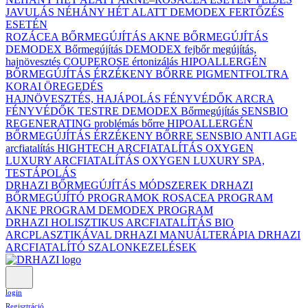
JAVULÁS NÉHÁNY HÉT ALATT DEMODEX FERTŐZÉS
ESETÉN
ROZÁCEA BŐRMEGÚJÍTÁS
AKNE BŐRMEGÚJÍTÁS
DEMODEX Bőrmegújítás
DEMODEX fejbőr megújítás,
hajnövesztés
COUPEROSE értonizálás
HIPOALLERGÉN
BŐRMEGÚJÍTÁS ÉRZÉKENY BŐRRE
PIGMENTFOLTRA
KORAI ÖREGEDÉS
HAJNÖVESZTÉS, HAJÁPOLÁS
FÉNYVÉDŐK ARCRA
FÉNYVÉDŐK TESTRE
DEMODEX Bőrmegújítás
SENSBIO
REGENERATING problémás bőrre
HIPOALLERGÉN
BŐRMEGÚJÍTÁS ÉRZÉKENY BŐRRE
SENSBIO ANTI AGE
arcfiatalítás
HIGHTECH ARCFIATALÍTÁS
OXYGEN
LUXURY ARCFIATALÍTÁS
OXYGEN LUXURY SPA,
TESTÁPOLÁS
DRHAZI BŐRMEGÚJÍTÁS MÓDSZEREK
DRHAZI
BŐRMEGÚJÍTÓ PROGRAMOK
ROSACEA PROGRAM
AKNE PROGRAM
DEMODEX PROGRAM
DRHAZI HOLISZTIKUS ARCFIATALÍTÁS BIO
ARCPLASZTIKÁVAL
DRHAZI MANUÁLTERÁPIA
DRHAZI
ARCFIATALÍTÓ SZALONKEZELÉSEK
login
Regisztráció