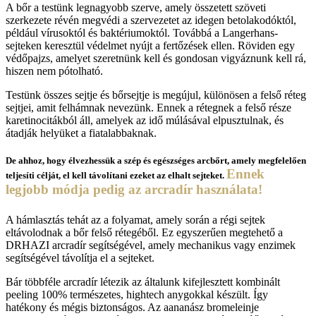
A bőr a testünk legnagyobb szerve, amely összetett szöveti
szerkezete révén megvédi a szervezetet az idegen betolakodóktól,
például vírusoktól és baktériumoktól. Továbbá a Langerhans-
sejteken keresztül védelmet nyújt a fertőzések ellen. Röviden egy
védőpajzs, amelyet szeretnünk kell és gondosan vigyáznunk kell rá,
hiszen nem pótolható.
Testünk összes sejtje és bőrsejtje is megújul, különösen a felső réteg
sejtjei, amit felhámnak nevezünk. Ennek a rétegnek a felső része
karetinocitákból áll, amelyek az idő múlásával elpusztulnak, és
átadják helyüket a fiatalabbaknak.
De ahhoz, hogy élvezhessük a szép és egészséges arcbőrt, amely megfelelően
Ennek
teljesíti célját, el kell távolítani ezeket az elhalt sejteket.
legjobb módja pedig az arcradír használata!
A hámlasztás tehát az a folyamat, amely során a régi sejtek
eltávolodnak a bőr felső rétegéből. Ez egyszerűen megtehető a
DRHAZI arcradír segítségével, amely mechanikus vagy enzimek
segítségével távolítja el a sejteket.
Bár többféle arcradír létezik az általunk kifejlesztett kombinált
peeling 100% természetes, hightech anygokkal készült. Így
hatékony és mégis biztonságos. Az aananász bromeleinje