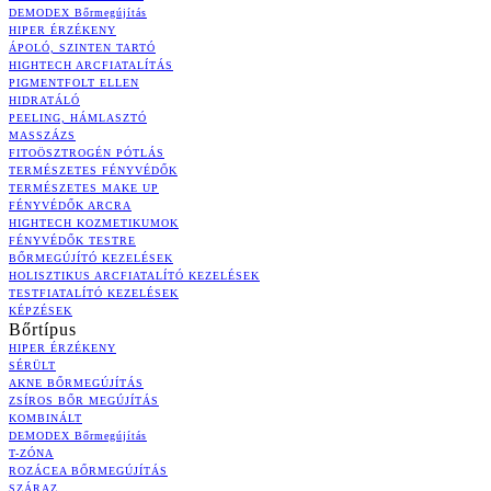
DEMODEX Bőrmegújítás
HIPER ÉRZÉKENY
ÁPOLÓ, SZINTEN TARTÓ
HIGHTECH ARCFIATALÍTÁS
PIGMENTFOLT ELLEN
HIDRATÁLÓ
PEELING, HÁMLASZTÓ
MASSZÁZS
FITOÖSZTROGÉN PÓTLÁS
TERMÉSZETES FÉNYVÉDŐK
TERMÉSZETES MAKE UP
FÉNYVÉDŐK ARCRA
HIGHTECH KOZMETIKUMOK
FÉNYVÉDŐK TESTRE
BŐRMEGÚJÍTÓ KEZELÉSEK
HOLISZTIKUS ARCFIATALÍTÓ KEZELÉSEK
TESTFIATALÍTÓ KEZELÉSEK
KÉPZÉSEK
Bőrtípus
HIPER ÉRZÉKENY
SÉRÜLT
AKNE BŐRMEGÚJÍTÁS
ZSÍROS BŐR MEGÚJÍTÁS
KOMBINÁLT
DEMODEX Bőrmegújítás
T-ZÓNA
ROZÁCEA BŐRMEGÚJÍTÁS
SZÁRAZ