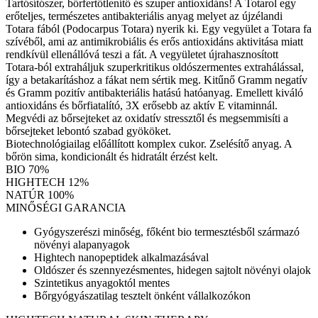
Tartósítószer, bőrfertőtlenítő és szuper antioxidáns! A Totarol egy
erőteljes, természetes antibakteriális anyag melyet az újzélandi
Totara fából (Podocarpus Totara) nyerik ki. Egy vegyület a Totara fa
szívéből, ami az antimikrobiális és erős antioxidáns aktivitása miatt
rendkívül ellenállóvá teszi a fát. A vegyületet újrahasznosított
Totara-ból extraháljuk szuperkritikus oldószermentes extrahálással,
így a betakarításhoz a fákat nem sértik meg. Kitűnő Gramm negatív
és Gramm pozitív antibakteriális hatású hatóanyag. Emellett kiváló
antioxidáns és bőrfiatalító, 3X erősebb az aktív E vitaminnál.
Megvédi az bőrsejteket az oxidatív stressztől és megsemmisíti a
bőrsejteket lebontó szabad gyököket.
Biotechnológiailag előállított komplex cukor. Zselésítő anyag. A
bőrön sima, kondicionált és hidratált érzést kelt.
BIO 70%
HIGHTECH 12%
NATÚR 100%
MINŐSÉGI GARANCIA
Gyógyszerészi minőség, főként bio termesztésből származó
növényi alapanyagok
Hightech nanopeptidek alkalmazásával
Oldószer és szennyezésmentes, hidegen sajtolt növényi olajok
Szintetikus anyagoktól mentes
Bőrgyógyászatilag tesztelt önként vállalkozókon