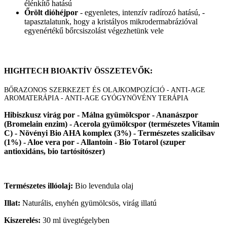
élénkítő hatású
Őrölt dióhéjpor
- egyenletes, intenzív radírozó hatású, -
tapasztalatunk, hogy a kristályos mikrodermabrázióval
egyenértékű bőrcsiszolást végezhetünk vele
HIGHTECH BIOAKTÍV ÖSSZETEVŐK:
BŐRAZONOS SZERKEZET ÉS OLAJKOMPOZÍCIÓ - ANTI-AGE
AROMATERÁPIA - ANTI-AGE GYÓGYNÖVÉNY TERÁPIA
Hibiszkusz virág por - Málna gyümölcspor - Ananászpor
(Bromelain enzim) - Acerola gyümölcspor (természetes Vitamin
C) - Növényi Bio AHA komplex (3%) - Természetes szalicilsav
(1%) - Aloe vera por - Allantoin - Bio Totarol (szuper
antioxidáns, bio tartósítószer)
Természetes illóolaj:
Bio levendula olaj
Illat:
Naturális, enyhén gyümölcsös, virág illatú
Kiszerelés:
30 ml üvegtégelyben