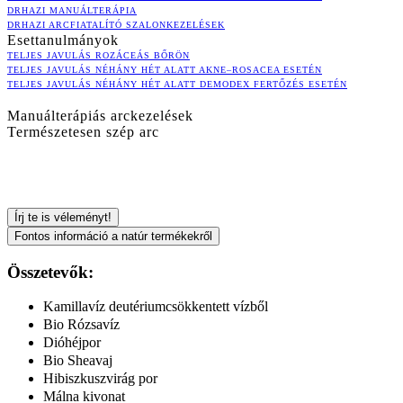
DRHAZI MANUÁLTERÁPIA
DRHAZI ARCFIATALÍTÓ SZALONKEZELÉSEK
Esettanulmányok
TELJES JAVULÁS ROZÁCEÁS BŐRÖN
TELJES JAVULÁS NÉHÁNY HÉT ALATT AKNE–ROSACEA ESETÉN
TELJES JAVULÁS NÉHÁNY HÉT ALATT DEMODEX FERTŐZÉS ESETÉN
Manuálterápiás arckezelések
Természetesen szép arc
Írj te is véleményt!
Fontos információ a natúr termékekről
Összetevők:
Kamillavíz deutériumcsökkentett vízből
Bio Rózsavíz
Dióhéjpor
Bio Sheavaj
Hibiszkuszvirág por
Málna kivonat