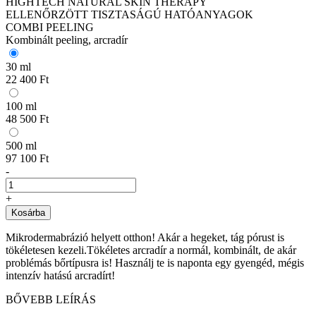
HIGHTECH NATURAL SKIN THERAPY
ELLENŐRZÖTT TISZTASÁGÚ HATÓANYAGOK
COMBI PEELING
Kombinált peeling, arcradír
30 ml
22 400 Ft
100 ml
48 500 Ft
500 ml
97 100 Ft
-
+
Kosárba
Mikrodermabrázió helyett otthon! Akár a hegeket, tág pórust is
tökéletesen kezeli.Tökéletes arcradír a normál, kombinált, de akár
problémás bőrtípusra is! Használj te is naponta egy gyengéd, mégis
intenzív hatású arcradírt!
BŐVEBB LEÍRÁS