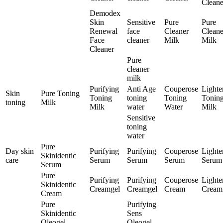
Cleane
Demodex
Skin
Sensitive
Pure
Pure
Renewal
face
Cleaner
Cleane
Face
cleaner
Milk
Milk
Cleaner
Pure
cleaner
milk
Purifying
Anti Age
Couperose
Lighte
Skin
Pure Toning
Toning
toning
Toning
Tonin
toning
Milk
Milk
water
Water
Milk
Sensitive
toning
water
Pure
Day skin
Purifying
Purifying
Couperose
Lighte
Skinidentic
care
Serum
Serum
Serum
Serum
Serum
Pure
Purifying
Purifying
Couperose
Lighte
Skinidentic
Creamgel
Creamgel
Cream
Cream
Cream
Pure
Purifying
Skinidentic
Sens
Oleogel
Oleogel