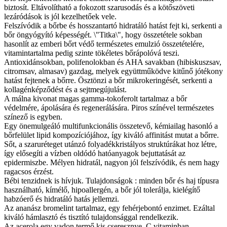
biztosít. Eltávolítható a fokozott szarusodás és a kötőszöveti
lezáródások is jól kezelhetőek vele.
Felszívódik a bőrbe és hosszantartó hidratáló hatást fejt ki, serkenti a
bőr öngyógyító képességét. \"Titka\", hogy összetétele sokban
hasonlít az emberi bőrt védő természetes emulzió összetételére,
vitamintartalma pedig szinte tökéletes bőrápolóvá teszi.
Antioxidánsokban, polifenolokban és AHA savakban (hibiskuszsav,
citromsav, almasav) gazdag, melyek együttműködve kitűnő jótékony
hatást fejtenek a bőrre. Ösztönzi a bőr mikrokeringését, serkenti a
kollagénképződést és a sejtmegújulást.
A málna kivonat magas gamma-tokoferolt tartalmaz a bőr
védelmére, ápolására és regenerálására. Piros színével természetes
színező is egyben.
Egy önemulgeáló multifunkcionális összetevő, kémiailag hasonló a
bőrfelület lipid kompozíciójához, így kiváló affinitást mutat a bőrre.
Sőt, a szaruréteget utánzó folyadékkristályos struktúrákat hoz létre,
így elősegíti a vízben oldódó hatóanyagok bejuttatását az
epidermiszbe. Mélyen hidratál, nagyon jól felszívódik, és nem hagy
ragacsos érzést.
Bébi tenzidnek is hívjuk. Tulajdonságok : minden bőr és haj típusra
használható, kímélő, hipoallergén, a bőr jól tolerálja, kielégítő
habzóerő és hidratáló hatás jellemzi.
Az ananász bromelint tartalmaz, egy fehérjebontó enzimet. Ezáltal
kiváló hámlasztó és tisztító tulajdonsággal rendelkezik.
Az acerola egy vadon termő kis cseresznye, C vitaminban