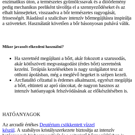
enzimatikus úton, a természetes gyümölcssavak és a dióőrlemény
pedig mechanikus peeliként távolítja el a szennyeződéseket és az
elhalt hámsejteket, visszaadva a bőr természetes ragyogását,
frissességét. Ráadásul a szalicilsav intenzív bőrmegújításra inspirálja
a szöveteket. Használatát követően a bőr básonyosan puhává válik.
Mikor javasolt elkezdeni használni?
Ha szeretnéd megújítani a bőrt, akár fokozott a szarusodás,
akár kötőszöveti megvastagodást (érdes bőrt) szeretnénk
kezelni. Terápiás kezelésekben is nagy szolgálatot tesz az
otthoni ápolásban, még a meglévő hegeket is szépen kezeli.
Arcfiatalító célzattal is érdemes alkalmazni, egyrészt megújítja
a bőrt, eltünteti az apró ráncokat, de nagyon hasznos az
intenzív hatóanyagok felszívódásának az előkészítésében is.
HATÓANYAGOK
Az arcradír értékes
Deutérium csökkentett vízzel
készül
. A szabályos kristályszerkezete biztosítja az intenzív