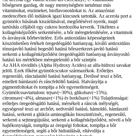
bőségesen gazdag, de nagy mennyiségben tartalmaz más
vitaminokat, enzimeket, bioflavonoidokat is. Az amazóniai
medencében élő indiánok igazi kincsnek tartották. Az acerola port a
gyümölcs húsának kiszárításával, megőrlésével nyerik, majd
tartósítás céljából egy cukros hordozóba keverik. Tökéletes a
kollagénképződés serkentésére, a bőr méregtelenítésére, a vitaminok
és ásványok bőrbevitelére. Erős antioxidáns képességeinek
köszönhetően értékelt öregedésgátló hatóanyag. kiváló antioxidáns
tónusjavító hatású hegesítő hatású bőrszerkezet-javító hatású
serkenti a kollagénképződést öregedésgátló hatóanyag ásványosító
hatású kis mértékben méregtelenítő a bőr szintjén
Az AHA rövidítés (Alpha Hydroxy Acides) az alfa-hidroxi savakat
jelöli. Ezek főként gyümölcscukor származékok. Erőteljes
regeneráló, ránctalanító hatású hatóanyag. Derűssé teszi a bőrt,
emellett hámlasztó és ráncfeltöltő hatású. Halványítja a
pigmentfoltokat és tompítja a bőr egyenetlenségeit.
Gyümölcssavtartalom: tejsav(~30%), glikolsav(~15%),
citromsav(~4%), almasav(<1%) és borkősav(<1%) Tulajdonságai:
erőteljes öregedésgátló hatású, mérsékeli a ráncok mélységét,
egységessé teszi az arcbőrt, nedvesítő hatású, hámoldó, hámlasztó
hatású, serkenti a glükóz-aminoglikán bioszintézisét,, regeneráló,
serkenti a sejtmegújulást, serkenti a kollagénképződést, növeli a bőr
hajlékonyságát, tompítja az öregségi foltokat, tompítja a bőr
egyenetlenségeit, segíti a bőr hidratálását, eltávolítja a