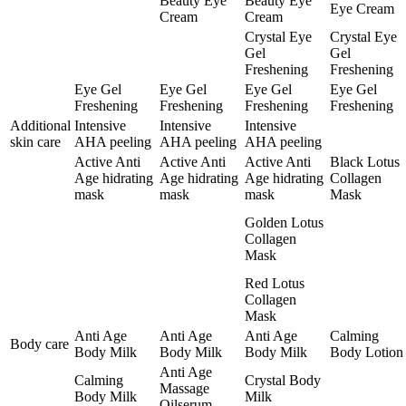
Beauty Eye
Beauty Eye
Eye Cream
Cream
Cream
Crystal Eye
Crystal Eye
Gel
Gel
Freshening
Freshening
Eye Gel
Eye Gel
Eye Gel
Eye Gel
Freshening
Freshening
Freshening
Freshening
Additional
Intensive
Intensive
Intensive
skin care
AHA peeling
AHA peeling
AHA peeling
Active Anti
Active Anti
Active Anti
Black Lotus
Age hidrating
Age hidrating
Age hidrating
Collagen
mask
mask
mask
Mask
Golden Lotus
Collagen
Mask
Red Lotus
Collagen
Mask
Anti Age
Anti Age
Anti Age
Calming
Body care
Body Milk
Body Milk
Body Milk
Body Lotion
Anti Age
Calming
Crystal Body
Massage
Body Milk
Milk
Oilserum