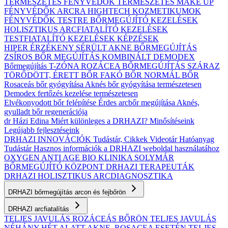
TERMÉSZETES FÉNYVÉDŐK
TERMÉSZETES MAKE UP
FÉNYVÉDŐK ARCRA
HIGHTECH KOZMETIKUMOK
FÉNYVÉDŐK TESTRE
BŐRMEGÚJÍTÓ KEZELÉSEK
HOLISZTIKUS ARCFIATALÍTÓ KEZELÉSEK
TESTFIATALÍTÓ KEZELÉSEK
KÉPZÉSEK
HIPER ÉRZÉKENY
SÉRÜLT
AKNE BŐRMEGÚJÍTÁS
ZSÍROS BŐR MEGÚJÍTÁS
KOMBINÁLT
DEMODEX
Bőrmegújítás
T-ZÓNA
ROZÁCEA BŐRMEGÚJÍTÁS
SZÁRAZ
TÖRŐDÖTT, ÉRETT BŐR
FAKÓ BŐR
NORMÁL BŐR
Rosaceás bőr gyógyítása
Aknés bőr gyógyítása természetesen
Demodex fertőzés kezelése természetesen
Elvékonyodott bőr felépítése
Érdes arcbőr megújítása
Aknés,
gyulladt bőr regenerációja
dr Házi Edina
Miért különleges a DRHAZI?
Minősítéseink
Legújabb fejlesztéseink
DRHAZI INNOVÁCIÓK
Tudástár, Cikkek
Videotár
Hatóanyag
Tudástár
Hasznos információk a DRHAZI weboldal használatához
OXYGEN ANTI AGE BIO KLINIKA
SOLYMÁR
BŐRMEGÚJÍTÓ KÖZPONT
DRHAZI TERAPEUTÁK
DRHAZI HOLISZTIKUS ARCDIAGNOSZTIKA
DRHAZI bőrmegújítás arcon és fejbőrön
DRHAZI arcfiatalítás
TELJES JAVULÁS ROZÁCEÁS BŐRÖN
TELJES JAVULÁS
NÉHÁNY HÉT ALATT AKNE–ROSACEA ESETÉN
TELJES