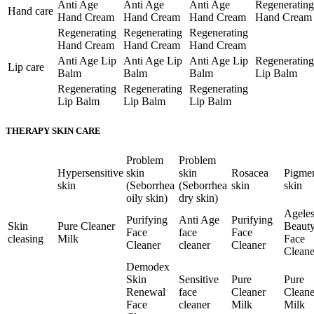
Anti Age
Anti Age
Anti Age
Regenerating
Hand care
Hand Cream
Hand Cream
Hand Cream
Hand Cream
Regenerating
Regenerating
Regenerating
Hand Cream
Hand Cream
Hand Cream
Anti Age Lip
Anti Age Lip
Anti Age Lip
Regenerating
Lip care
Balm
Balm
Balm
Lip Balm
Regenerating
Regenerating
Regenerating
Lip Balm
Lip Balm
Lip Balm
THERAPY SKIN CARE
Problem
Problem
Hypersensitive
skin
skin
Rosacea
Pigme
skin
(Seborrhea
(Seborrhea
skin
skin
oily skin)
dry skin)
Ageles
Purifying
Anti Age
Purifying
Skin
Pure Cleaner
Beaut
Face
face
Face
cleasing
Milk
Face
Cleaner
cleaner
Cleaner
Cleane
Demodex
Skin
Sensitive
Pure
Pure
Renewal
face
Cleaner
Cleane
Face
cleaner
Milk
Milk