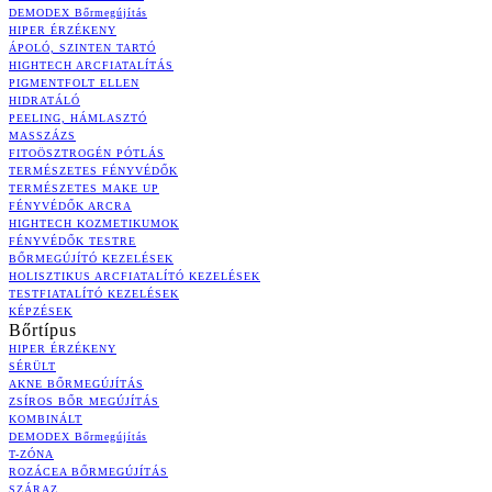
DEMODEX Bőrmegújítás
HIPER ÉRZÉKENY
ÁPOLÓ, SZINTEN TARTÓ
HIGHTECH ARCFIATALÍTÁS
PIGMENTFOLT ELLEN
HIDRATÁLÓ
PEELING, HÁMLASZTÓ
MASSZÁZS
FITOÖSZTROGÉN PÓTLÁS
TERMÉSZETES FÉNYVÉDŐK
TERMÉSZETES MAKE UP
FÉNYVÉDŐK ARCRA
HIGHTECH KOZMETIKUMOK
FÉNYVÉDŐK TESTRE
BŐRMEGÚJÍTÓ KEZELÉSEK
HOLISZTIKUS ARCFIATALÍTÓ KEZELÉSEK
TESTFIATALÍTÓ KEZELÉSEK
KÉPZÉSEK
Bőrtípus
HIPER ÉRZÉKENY
SÉRÜLT
AKNE BŐRMEGÚJÍTÁS
ZSÍROS BŐR MEGÚJÍTÁS
KOMBINÁLT
DEMODEX Bőrmegújítás
T-ZÓNA
ROZÁCEA BŐRMEGÚJÍTÁS
SZÁRAZ