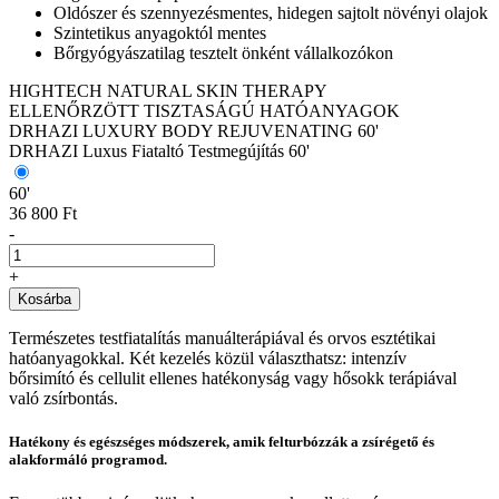
Oldószer és szennyezésmentes, hidegen sajtolt növényi olajok
Szintetikus anyagoktól mentes
Bőrgyógyászatilag tesztelt önként vállalkozókon
HIGHTECH NATURAL SKIN THERAPY
ELLENŐRZÖTT TISZTASÁGÚ HATÓANYAGOK
DRHAZI LUXURY BODY REJUVENATING 60'
DRHAZI Luxus Fiataltó Testmegújítás 60'
60'
36 800 Ft
-
+
Kosárba
Természetes testfiatalítás manuálterápiával és orvos esztétikai
hatóanyagokkal. Két kezelés közül választhatsz: intenzív
bőrsimító és cellulit ellenes hatékonyság vagy hősokk terápiával
való zsírbontás.
Hatékony és egészséges módszerek, amik felturbózzák a zsírégető és
alakformáló programod.