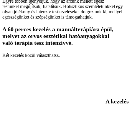
Egyre többen igényeljük, hogy az arcunk mellett egész
testünket megújítsuk, fiatalítsuk. Holisztikus szemléletünkkel egy
olyan jótékony és intenzív testkezeléseket dolgoztunk ki, mellyel
egészségünket és szépségünket is támogathatjuk.
A 60 perces kezelés a manuálterápiára épül,
melyet az orvos esztétikai hatóanyagokkal
való terápia tesz intenzívvé.
Két kezelés közül választhatsz.
A kezelés