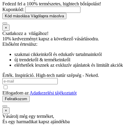
Fedezd fel a 100% természetes, hightech bőrápolást!
Kuponkód:
Kód másolása
Vágólapra másolva
×
Csatlakozz a
világához!
10% kedvezményt kapsz
a következő vásárlásodra.
Elsőként értesülsz:
szakmai cikkeinkről és edukatív tartalmainkról
új trendekről & termékeinkről
elérhetőek lesznek az exkluzív ajánlatok és limitált akciók
Érték. Inspiráció. High-tech natúr szépség - Neked.
Elfogadom az
Adatkezelési tájékoztatót
Feliratkozom
×
Vásárolj még egy terméket,
És egy harmadikat kapsz ajándékba