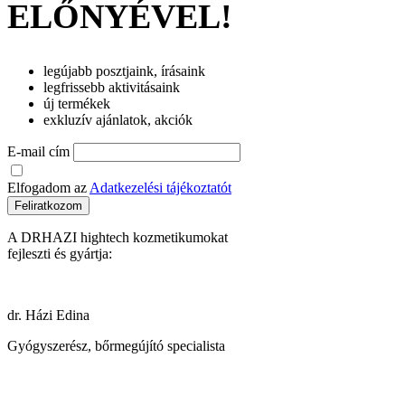
ELŐNYÉVEL!
legújabb posztjaink, írásaink
legfrissebb aktivitásaink
új termékek
exkluzív ajánlatok, akciók
E-mail cím
Elfogadom az
Adatkezelési tájékoztatót
Feliratkozom
A DRHAZI hightech kozmetikumokat
fejleszti és gyártja:
dr. Házi Edina
Gyógyszerész, bőrmegújító specialista