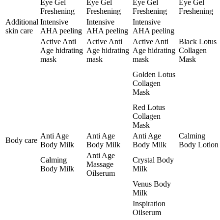
Eye Gel
Eye Gel
Eye Gel
Eye Gel
Freshening
Freshening
Freshening
Freshening
Additional
Intensive
Intensive
Intensive
skin care
AHA peeling
AHA peeling
AHA peeling
Active Anti
Active Anti
Active Anti
Black Lotus
Age hidrating
Age hidrating
Age hidrating
Collagen
mask
mask
mask
Mask
Golden Lotus
Collagen
Mask
Red Lotus
Collagen
Mask
Anti Age
Anti Age
Anti Age
Calming
Body care
Body Milk
Body Milk
Body Milk
Body Lotion
Anti Age
Calming
Crystal Body
Massage
Body Milk
Milk
Oilserum
Venus Body
Milk
Inspiration
Oilserum