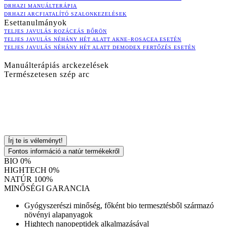
DRHAZI MANUÁLTERÁPIA
DRHAZI ARCFIATALÍTÓ SZALONKEZELÉSEK
Esettanulmányok
TELJES JAVULÁS ROZÁCEÁS BŐRÖN
TELJES JAVULÁS NÉHÁNY HÉT ALATT AKNE–ROSACEA ESETÉN
TELJES JAVULÁS NÉHÁNY HÉT ALATT DEMODEX FERTŐZÉS ESETÉN
Manuálterápiás arckezelések
Természetesen szép arc
Írj te is véleményt!
Fontos információ a natúr termékekről
BIO 0%
HIGHTECH 0%
NATÚR 100%
MINŐSÉGI GARANCIA
Gyógyszerészi minőség, főként bio termesztésből származó
növényi alapanyagok
Hightech nanopeptidek alkalmazásával