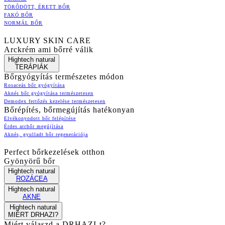
TÖRŐDÖTT, ÉRETT BŐR
FAKÓ BŐR
NORMÁL BŐR
LUXURY SKIN CARE
Arckrém ami bőrré válik
Hightech natural
TERÁPIÁK
Bőrgyógyítás természetes módon
Rosaceás bőr gyógyítása
Aknés bőr gyógyítása természetesen
Demodex fertőzés kezelése természetesen
Bőrépítés, bőrmegújítás hatékonyan
Elvékonyodott bőr felépítése
Érdes arcbőr megújítása
Aknés, gyulladt bőr regenerációja
Perfect bőrkezelések otthon
Gyönyörű bőr
Hightech natural
ROZÁCEA
Hightech natural
AKNE
Hightech natural
MIÉRT DRHAZI?
Miért válaszd a DRHAZI-t?