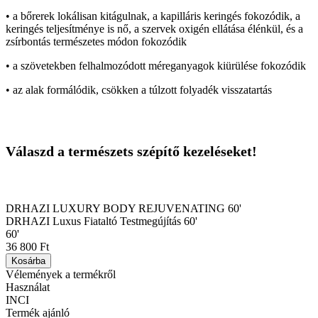
• a bőrerek lokálisan kitágulnak, a kapilláris keringés fokozódik, a
keringés teljesítménye is nő, a szervek oxigén ellátása élénkül, és a
zsírbontás természetes módon fokozódik
• a szövetekben felhalmozódott méreganyagok kiürülése fokozódik
• az alak formálódik, csökken a túlzott folyadék visszatartás
Válaszd a természets szépítő kezeléseket!
DRHAZI LUXURY BODY REJUVENATING 60'
DRHAZI Luxus Fiataltó Testmegújítás 60'
60'
36 800 Ft
Kosárba
Vélemények a termékről
Használat
INCI
Termék ajánló