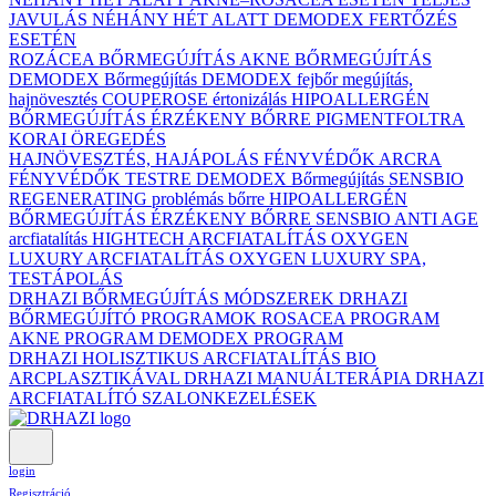
JAVULÁS NÉHÁNY HÉT ALATT DEMODEX FERTŐZÉS
ESETÉN
ROZÁCEA BŐRMEGÚJÍTÁS
AKNE BŐRMEGÚJÍTÁS
DEMODEX Bőrmegújítás
DEMODEX fejbőr megújítás,
hajnövesztés
COUPEROSE értonizálás
HIPOALLERGÉN
BŐRMEGÚJÍTÁS ÉRZÉKENY BŐRRE
PIGMENTFOLTRA
KORAI ÖREGEDÉS
HAJNÖVESZTÉS, HAJÁPOLÁS
FÉNYVÉDŐK ARCRA
FÉNYVÉDŐK TESTRE
DEMODEX Bőrmegújítás
SENSBIO
REGENERATING problémás bőrre
HIPOALLERGÉN
BŐRMEGÚJÍTÁS ÉRZÉKENY BŐRRE
SENSBIO ANTI AGE
arcfiatalítás
HIGHTECH ARCFIATALÍTÁS
OXYGEN
LUXURY ARCFIATALÍTÁS
OXYGEN LUXURY SPA,
TESTÁPOLÁS
DRHAZI BŐRMEGÚJÍTÁS MÓDSZEREK
DRHAZI
BŐRMEGÚJÍTÓ PROGRAMOK
ROSACEA PROGRAM
AKNE PROGRAM
DEMODEX PROGRAM
DRHAZI HOLISZTIKUS ARCFIATALÍTÁS BIO
ARCPLASZTIKÁVAL
DRHAZI MANUÁLTERÁPIA
DRHAZI
ARCFIATALÍTÓ SZALONKEZELÉSEK
login
Regisztráció