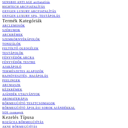
SENSBIO ANTI AGE arcfiatalítás
HIGHTECH ARCFIATALÍTÁS
OXYGEN LUXURY ARCFIATALÍTÁS
OXYGEN LUXURY SPA, TESTÁPOLÁS
Termék Kategóriák
ARCLEMOSÓK
SZÉRUMOK
ARCKRÉMEK
SZEMKÖRNYÉKÁPOLÓK
TONIZÁLÓK
FELTÖLTŐ OLEOGÉLEK
TESTÁPOLÓK
FÉNYVÉDŐK ARCRA
FÉNYVÉDŐK TESTRE
AJAKÁPOLÓ
TERMÉSZETES ALAPOZÓK
HAJNÖVESZTÉS, HAJÁPOLÁS
PEELINGEK
ARCMASZK
KÉZKRÉMEK
AJÁNDÉK UTALVÁNYOK
AROMATERÁPIA
BŐRMEGÚJÍTÓ TESZTCSOMAGOK
BŐRMEGÚJÍTÓ ÁPOLÁSI SOROK AJÁNDÉKKAL
SOS csomagok
Kezelés Típusa
ROZÁCEA BŐRMEGÚJÍTÁS
AKNE BŐRMEGÚJÍTÁS