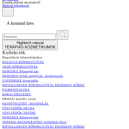
Értesülj elsőnek akcióinkról!
Hírlevél feliratkozás
A kosarad üres
Hightech natural
TERÁPIÁS KOZMETIKUMOK
Kollekciók
Megoldások bőrproblémákra
ROZÁCEA BŐRMEGÚJÍTÁS
AKNE BŐRMEGÚJÍTÁS
DEMODEX Bőrmegújítás
DEMODEX fejbőr megújítás, hajnövesztés
COUPEROSE értonizálás
HIPOALLERGÉN BŐRMEGÚJÍTÁS ÉRZÉKENY BŐRRE
PIGMENTFOLTRA
KORAI ÖREGEDÉS
DRHAZI kezelési sorok
HAJNÖVESZTÉS, HAJÁPOLÁS
FÉNYVÉDŐK ARCRA
FÉNYVÉDŐK TESTRE
DEMODEX Bőrmegújítás
SENSBIO REGENERATING problémás bőrre
HIPOALLERGÉN BŐRMEGÚJÍTÁS ÉRZÉKENY BŐRRE