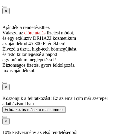
×
Ajándék a rendelésedhez
Válaszd az
előre utalás
fizetési módot,
és
egy exkluzív DRHAZI kozmetikum
az ajándékod
45 300 Ft értékben!
Élvezd a tiszta, high-tech bőrmegújítást,
és tedd különlegessé a napod
egy prémium meglepetéssel!
Biztonságos fizetés, gyors feldolgozás,
luxus ajándékkal!
×
Köszönjük a feliratkozást! Ez az email cím már szerepel
adatbázisunkban.
Feliratkozás másik e-mail címmel
×
10% kedvezmény az első rendelésedből