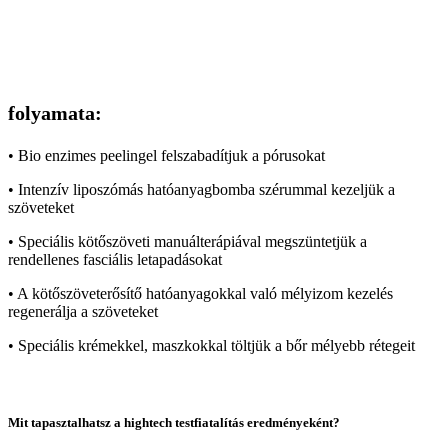
folyamata:
• Bio enzimes peelingel felszabadítjuk a pórusokat
• Intenzív liposzómás hatóanyagbomba szérummal kezeljük a
szöveteket
• Speciális kötőszöveti manuálterápiával megszüntetjük a
rendellenes fasciális letapadásokat
• A kötőszöveterősítő hatóanyagokkal való mélyizom kezelés
regenerálja a szöveteket
• Speciális krémekkel, maszkokkal töltjük a bőr mélyebb rétegeit
Mit tapasztalhatsz a hightech testfiatalítás eredményeként?