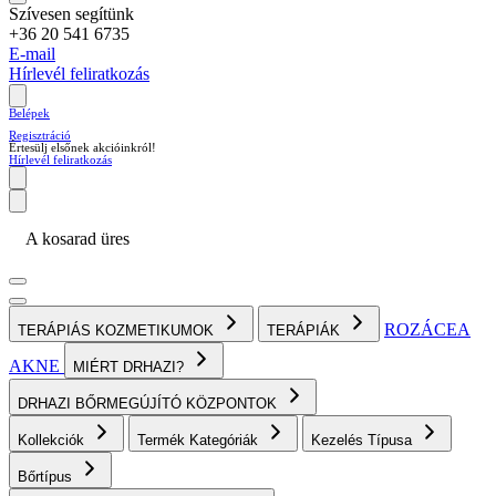
Szívesen segítünk
+36 20 541 6735
E-mail
Hírlevél feliratkozás
Belépek
Regisztráció
Értesülj elsőnek akcióinkról!
Hírlevél feliratkozás
A kosarad üres
ROZÁCEA
TERÁPIÁS KOZMETIKUMOK
TERÁPIÁK
AKNE
MIÉRT DRHAZI?
DRHAZI BŐRMEGÚJÍTÓ KÖZPONTOK
Kollekciók
Termék Kategóriák
Kezelés Típusa
Bőrtípus