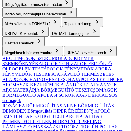
Bőrgyógyítás természetes módon
Bőrépítés, bőrmegújítás hatékonyan
Miért válaszd a DRHAZI-t?
Tapasztald meg!
DRHAZI Központok
DRHAZI Bőrmegújítás
Esettanulmányok
Megoldások bőrproblémákra
DRHAZI kezelési sorok
ARCLEMOSÓK
SZÉRUMOK
ARCKRÉMEK
SZEMKÖRNYÉKÁPOLÓK
TONIZÁLÓK
FELTÖLTŐ
OLEOGÉLEK
TESTÁPOLÓK
FÉNYVÉDŐK ARCRA
FÉNYVÉDŐK TESTRE
AJAKÁPOLÓ
TERMÉSZETES
ALAPOZÓK
HAJNÖVESZTÉS, HAJÁPOLÁS
PEELINGEK
ARCMASZK
KÉZKRÉMEK
AJÁNDÉK UTALVÁNYOK
AROMATERÁPIA
BŐRMEGÚJÍTÓ TESZTCSOMAGOK
BŐRMEGÚJÍTÓ ÁPOLÁSI SOROK AJÁNDÉKKAL
SOS
csomagok
ROZÁCEA BŐRMEGÚJÍTÁS
AKNE BŐRMEGÚJÍTÁS
DEMODEX Bőrmegújítás
HIPER ÉRZÉKENY
ÁPOLÓ,
SZINTEN TARTÓ
HIGHTECH ARCFIATALÍTÁS
PIGMENTFOLT ELLEN
HIDRATÁLÓ
PEELING,
HÁMLASZTÓ
MASSZÁZS
FITOÖSZTROGÉN PÓTLÁS