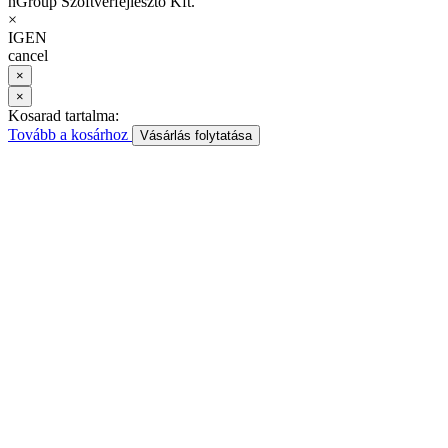
nGroup Szoftverfejlesztő Kft.
×
IGEN
cancel
×
×
Kosarad tartalma:
Tovább a kosárhoz
Vásárlás folytatása