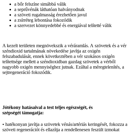
a bőr felszíne simábbá válik
a seprűvénák láthatóan halványodnak
a szöveti rugalmasság érezhetően javul
a zsírréteg lebontása fokozódik
a szervezet könnyedebbé és energiával telítetté válik
A kezelt területen megnövekszik a véráramlás. A szövetek és a vér
széndioxid tartalmának növekedése javítja az oxigén
felszabadulását, ennek következtében a vér szokásos oxigén
telítettsége mellett a széndioxidban gazdag szövetek a vérből
nagyobb oxigén mennyiséghez jutnak. Ezáltal a méregtelenítés, a
sejtregeneráció fokozódik.
Jótékony hatásaival a test teljes egészségét, és
szépségét támogatja:
• hatékonyan javítja a szövetek vénás/artériás keringését, fokozza a
szöveti regenerációt és ellazítja a rendellenesen feszült izmokat