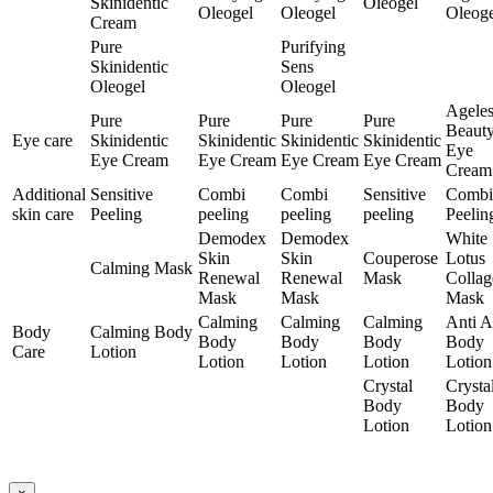
Skinidentic
Oleogel
Oleogel
Oleogel
Oleoge
Cream
Pure
Purifying
Skinidentic
Sens
Oleogel
Oleogel
Ageles
Pure
Pure
Pure
Pure
Beaut
Eye care
Skinidentic
Skinidentic
Skinidentic
Skinidentic
Eye
Eye Cream
Eye Cream
Eye Cream
Eye Cream
Cream
Additional
Sensitive
Combi
Combi
Sensitive
Combi
skin care
Peeling
peeling
peeling
peeling
Peelin
Demodex
Demodex
White
Skin
Skin
Couperose
Lotus
Calming Mask
Renewal
Renewal
Mask
Collag
Mask
Mask
Mask
Calming
Calming
Calming
Anti 
Body
Calming Body
Body
Body
Body
Body
Care
Lotion
Lotion
Lotion
Lotion
Lotion
Crystal
Crysta
Body
Body
Lotion
Lotion