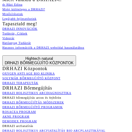
dr Házi Edina
Miért különleges a DRHAZI?
Minősítéseink
Legújabb fejlesztéseink
Tapasztald meg!
DRHAZI INNOVÁCIÓK
Tudástár, Cikkek
Videotár
Hatóanyag Tudástár
Hasznos információk a DRHAZI weboldal használatához
Hightech natural
DRHAZI BŐRMEGÚJÍTÓ KÖZPONTOK
DRHAZI Központok
OXYGEN ANTI AGE BIO KLINIKA
SOLYMÁR BŐRMEGÚJÍTÓ KÖZPONT
DRHAZI TERAPEUTÁK
DRHAZI Bőrmegújítás
DRHAZI HOLISZTIKUS ARCDIAGNOSZTIKA
DRHAZI bőrmegújítás arcon és fejbőrön
DRHAZI BŐRMEGÚJÍTÁS MÓDSZEREK
DRHAZI BŐRMEGÚJÍTÓ PROGRAMOK
ROSACEA PROGRAM
AKNE PROGRAM
DEMODEX PROGRAM
DRHAZI arcfiatalítás
DRHAZI HOLISZTIKUS ARCFIATALÍTÁS BIO ARCPLASZTIKÁVAL