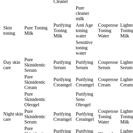
Cleaner
Pure
cleaner
milk
Purifying
Anti Age
Couperose
Lighte
Skin
Pure Toning
Toning
toning
Toning
Tonin
toning
Milk
Milk
water
Water
Milk
Sensitive
toning
water
Pure
Day skin
Purifying
Purifying
Couperose
Lighte
Skinidentic
care
Serum
Serum
Serum
Serum
Serum
Pure
Purifying
Purifying
Couperose
Lighte
Skinidentic
Creamgel
Creamgel
Cream
Cream
Cream
Pure
Purifying
Skinidentic
Sens
Oleogel
Oleogel
Pure
Couperose
Lighte
Night skin
Purifying
Purifying
Skinidentic
Toning
Tonin
care
Creamgel
Creamgel
Serum
Water
Milk
Pure
Purifying
Purifying
Lighte