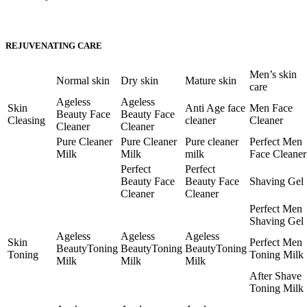
REJUVENATING CARE
Men’s skin
Normal skin
Dry skin
Mature skin
care
Ageless
Ageless
Skin
Anti Age face
Men Face
Beauty Face
Beauty Face
Cleasing
cleaner
Cleaner
Cleaner
Cleaner
Pure Cleaner
Pure Cleaner
Pure cleaner
Perfect Men
Milk
Milk
milk
Face Cleaner
Perfect
Perfect
Beauty Face
Beauty Face
Shaving Gel
Cleaner
Cleaner
Perfect Men
Shaving Gel
Ageless
Ageless
Ageless
Skin
Perfect Men
BeautyToning
BeautyToning
BeautyToning
Toning
Toning Milk
Milk
Milk
Milk
After Shave
Toning Milk