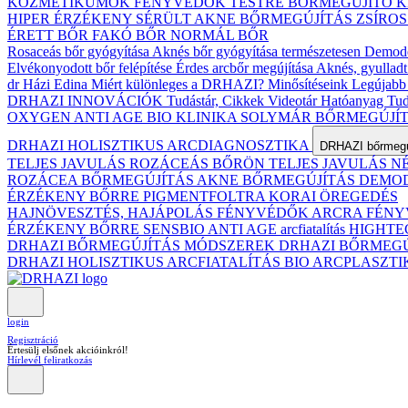
KOZMETIKUMOK
FÉNYVÉDŐK TESTRE
BŐRMEGÚJÍTÓ 
HIPER ÉRZÉKENY
SÉRÜLT
AKNE BŐRMEGÚJÍTÁS
ZSÍRO
ÉRETT BŐR
FAKÓ BŐR
NORMÁL BŐR
Rosaceás bőr gyógyítása
Aknés bőr gyógyítása természetesen
Demodex
Elvékonyodott bőr felépítése
Érdes arcbőr megújítása
Aknés, gyulladt
dr Házi Edina
Miért különleges a DRHAZI?
Minősítéseink
Legújabb 
DRHAZI INNOVÁCIÓK
Tudástár, Cikkek
Videotár
Hatóanyag Tud
OXYGEN ANTI AGE BIO KLINIKA
SOLYMÁR BŐRMEGÚJÍ
DRHAZI HOLISZTIKUS ARCDIAGNOSZTIKA
DRHAZI bőrmegúj
TELJES JAVULÁS ROZÁCEÁS BŐRÖN
TELJES JAVULÁS 
ROZÁCEA BŐRMEGÚJÍTÁS
AKNE BŐRMEGÚJÍTÁS
DEMODE
ÉRZÉKENY BŐRRE
PIGMENTFOLTRA
KORAI ÖREGEDÉS
HAJNÖVESZTÉS, HAJÁPOLÁS
FÉNYVÉDŐK ARCRA
FÉNY
ÉRZÉKENY BŐRRE
SENSBIO ANTI AGE arcfiatalítás
HIGHTE
DRHAZI BŐRMEGÚJÍTÁS MÓDSZEREK
DRHAZI BŐRMEG
DRHAZI HOLISZTIKUS ARCFIATALÍTÁS BIO ARCPLASZT
login
Regisztráció
Értesülj elsőnek akcióinkról!
Hírlevél feliratkozás