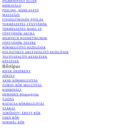
PIGMENTFOLT ELLEN
HIDRATÁLÓ
PEELING, HÁMLASZTÓ
MASSZÁZS
FITOÖSZTROGÉN PÓTLÁS
TERMÉSZETES FÉNYVÉDŐK
TERMÉSZETES MAKE UP
FÉNYVÉDŐK ARCRA
HIGHTECH KOZMETIKUMOK
FÉNYVÉDŐK TESTRE
BŐRMEGÚJÍTÓ KEZELÉSEK
HOLISZTIKUS ARCFIATALÍTÓ KEZELÉSEK
TESTFIATALÍTÓ KEZELÉSEK
KÉPZÉSEK
Bőrtípus
HIPER ÉRZÉKENY
SÉRÜLT
AKNE BŐRMEGÚJÍTÁS
ZSÍROS BŐR MEGÚJÍTÁS
KOMBINÁLT
DEMODEX Bőrmegújítás
T-ZÓNA
ROZÁCEA BŐRMEGÚJÍTÁS
SZÁRAZ
TÖRŐDÖTT, ÉRETT BŐR
FAKÓ BŐR
NORMÁL BŐR