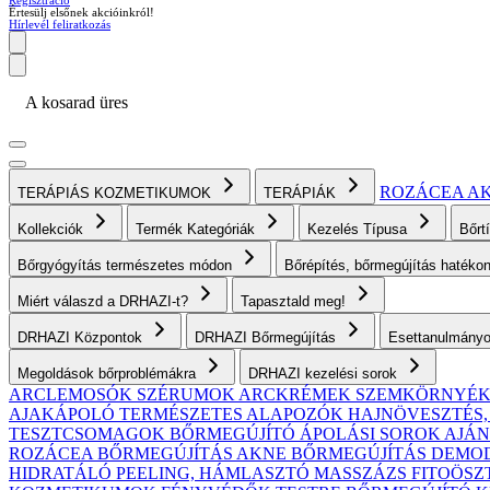
Regisztráció
Értesülj elsőnek akcióinkról!
Hírlevél feliratkozás
A kosarad üres
ROZÁCEA
A
TERÁPIÁS KOZMETIKUMOK
TERÁPIÁK
Kollekciók
Termék Kategóriák
Kezelés Típusa
Bőrt
Bőrgyógyítás természetes módon
Bőrépítés, bőrmegújítás haték
Miért válaszd a DRHAZI-t?
Tapasztald meg!
DRHAZI Központok
DRHAZI Bőrmegújítás
Esettanulmány
Megoldások bőrproblémákra
DRHAZI kezelési sorok
ARCLEMOSÓK
SZÉRUMOK
ARCKRÉMEK
SZEMKÖRNYÉ
AJAKÁPOLÓ
TERMÉSZETES ALAPOZÓK
HAJNÖVESZTÉS
TESZTCSOMAGOK
BŐRMEGÚJÍTÓ ÁPOLÁSI SOROK AJ
ROZÁCEA BŐRMEGÚJÍTÁS
AKNE BŐRMEGÚJÍTÁS
DEMODE
HIDRATÁLÓ
PEELING, HÁMLASZTÓ
MASSZÁZS
FITOÖSZ