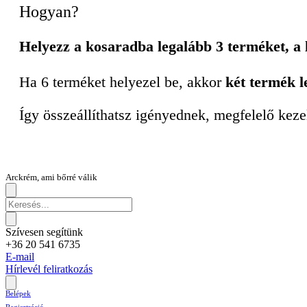
Hogyan?
Helyezz a kosaradba legalább 3 terméket, a
Ha 6 terméket helyezel be, akkor
két termék l
Így összeállíthatsz igényednek, megfelelő keze
Arckrém, ami bőrré válik
Szívesen segítünk
+36 20 541 6735
E-mail
Hírlevél feliratkozás
Belépek