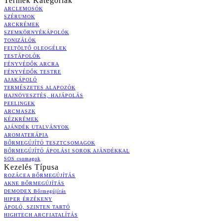
Termék Kategóriák
ARCLEMOSÓK
SZÉRUMOK
ARCKRÉMEK
SZEMKÖRNYÉKÁPOLÓK
TONIZÁLÓK
FELTÖLTŐ OLEOGÉLEK
TESTÁPOLÓK
FÉNYVÉDŐK ARCRA
FÉNYVÉDŐK TESTRE
AJAKÁPOLÓ
TERMÉSZETES ALAPOZÓK
HAJNÖVESZTÉS, HAJÁPOLÁS
PEELINGEK
ARCMASZK
KÉZKRÉMEK
AJÁNDÉK UTALVÁNYOK
AROMATERÁPIA
BŐRMEGÚJÍTÓ TESZTCSOMAGOK
BŐRMEGÚJÍTÓ ÁPOLÁSI SOROK AJÁNDÉKKAL
SOS csomagok
Kezelés Típusa
ROZÁCEA BŐRMEGÚJÍTÁS
AKNE BŐRMEGÚJÍTÁS
DEMODEX Bőrmegújítás
HIPER ÉRZÉKENY
ÁPOLÓ, SZINTEN TARTÓ
HIGHTECH ARCFIATALÍTÁS