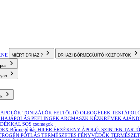
KNE
MIÉRT DRHAZI?
DRHAZI BŐRMEGÚJÍTÓ KÖZPONTOK
ípus
onyan
ok
KÁPOLÓK
TONIZÁLÓK
FELTÖLTŐ OLEOGÉLEK
TESTÁPOL
, HAJÁPOLÁS
PEELINGEK
ARCMASZK
KÉZKRÉMEK
AJÁND
ÁNDÉKKAL
SOS csomagok
X Bőrmegújítás
HIPER ÉRZÉKENY
ÁPOLÓ, SZINTEN TART
TROGÉN PÓTLÁS
TERMÉSZETES FÉNYVÉDŐK
TERMÉSZET