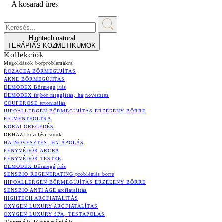
A kosarad üres
Hightech natural
TERÁPIÁS KOZMETIKUMOK
Kollekciók
Megoldások bőrproblémákra
ROZÁCEA BŐRMEGÚJÍTÁS
AKNE BŐRMEGÚJÍTÁS
DEMODEX Bőrmegújítás
DEMODEX fejbőr megújítás, hajnövesztés
COUPEROSE értonizálás
HIPOALLERGÉN BŐRMEGÚJÍTÁS ÉRZÉKENY BŐRRE
PIGMENTFOLTRA
KORAI ÖREGEDÉS
DRHAZI kezelési sorok
HAJNÖVESZTÉS, HAJÁPOLÁS
FÉNYVÉDŐK ARCRA
FÉNYVÉDŐK TESTRE
DEMODEX Bőrmegújítás
SENSBIO REGENERATING problémás bőrre
HIPOALLERGÉN BŐRMEGÚJÍTÁS ÉRZÉKENY BŐRRE
SENSBIO ANTI AGE arcfiatalítás
HIGHTECH ARCFIATALÍTÁS
OXYGEN LUXURY ARCFIATALÍTÁS
OXYGEN LUXURY SPA, TESTÁPOLÁS