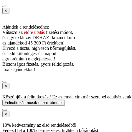
×
Ajándék a rendelésedhez
Válaszd az
előre utalás
fizetési módot,
és
egy exkluzív DRHAZI kozmetikum
az ajándékod
45 300 Ft értékben!
Élvezd a tiszta, high-tech bőrmegújítást,
és tedd különlegessé a napod
egy prémium meglepetéssel!
Biztonságos fizetés, gyors feldolgozás,
luxus ajándékkal!
×
Köszönjük a feliratkozást! Ez az email cím már szerepel adatbázisunk
Feliratkozás másik e-mail címmel
×
10% kedvezmény az első rendelésedből
Fedezd fel a 100% természetes, hightech bőrápolást!