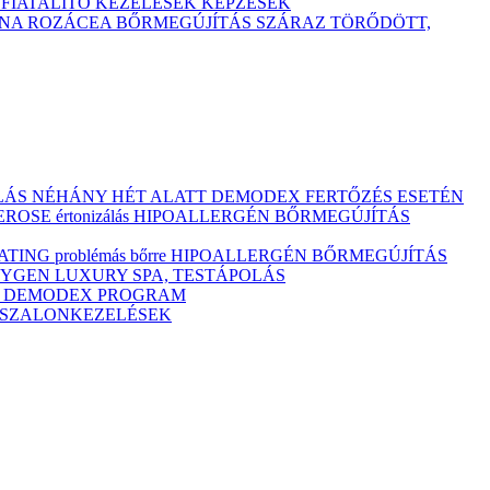
TFIATALÍTÓ KEZELÉSEK
KÉPZÉSEK
ÓNA
ROZÁCEA BŐRMEGÚJÍTÁS
SZÁRAZ
TÖRŐDÖTT,
ULÁS NÉHÁNY HÉT ALATT DEMODEX FERTŐZÉS ESETÉN
OSE értonizálás
HIPOALLERGÉN BŐRMEGÚJÍTÁS
ING problémás bőrre
HIPOALLERGÉN BŐRMEGÚJÍTÁS
YGEN LUXURY SPA, TESTÁPOLÁS
M
DEMODEX PROGRAM
Ó SZALONKEZELÉSEK