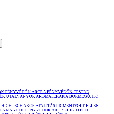
ÓK
FÉNYVÉDŐK ARCRA
FÉNYVÉDŐK TESTRE
ÉK UTALVÁNYOK
AROMATERÁPIA
BŐRMEGÚJÍTÓ
Ó
HIGHTECH ARCFIATALÍTÁS
PIGMENTFOLT ELLEN
ES MAKE UP
FÉNYVÉDŐK ARCRA
HIGHTECH