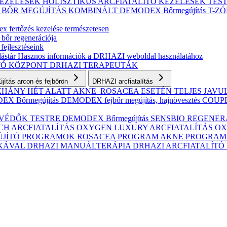
KEZELÉSEK
HOLISZTIKUS ARCFIATALÍTÓ KEZELÉSEK
TES
S BŐR MEGÚJÍTÁS
KOMBINÁLT
DEMODEX Bőrmegújítás
T-Z
 fertőzés kezelése természetesen
 bőr regenerációja
fejlesztéseink
ástár
Hasznos információk a DRHAZI weboldal használatához
TÓ KÖZPONT
DRHAZI TERAPEUTÁK
ítás arcon és fejbőrön
DRHAZI arcfiatalítás
NÉHÁNY HÉT ALATT AKNE–ROSACEA ESETÉN
TELJES JAV
X Bőrmegújítás
DEMODEX fejbőr megújítás, hajnövesztés
COUPER
VÉDŐK TESTRE
DEMODEX Bőrmegújítás
SENSBIO REGENERAT
CH ARCFIATALÍTÁS
OXYGEN LUXURY ARCFIATALÍTÁS
OX
ÚJÍTÓ PROGRAMOK
ROSACEA PROGRAM
AKNE PROGRA
IKÁVAL
DRHAZI MANUÁLTERÁPIA
DRHAZI ARCFIATALÍT