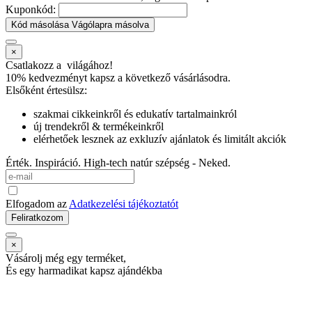
Kuponkód:
Kód másolása
Vágólapra másolva
×
Csatlakozz a
világához!
10% kedvezményt kapsz
a következő vásárlásodra.
Elsőként értesülsz:
szakmai cikkeinkről és edukatív tartalmainkról
új trendekről & termékeinkről
elérhetőek lesznek az exkluzív ajánlatok és limitált akciók
Érték. Inspiráció. High-tech natúr szépség - Neked.
Elfogadom az
Adatkezelési tájékoztatót
Feliratkozom
×
Vásárolj még egy terméket,
És egy harmadikat kapsz ajándékba