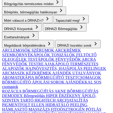
Bőrgyógyítás természetes módon
Bőrépítés, bőrmegújítás hatékonyan
Miért válaszd a DRHAZI-t?
Tapasztald meg!
DRHAZI Központok
DRHAZI Bőrmegújítás
Esettanulmányok
Megoldások bőrproblémákra
DRHAZI kezelési sorok
ARCLEMOSÓK
SZÉRUMOK
ARCKRÉMEK
SZEMKÖRNYÉKÁPOLÓK
TONIZÁLÓK
FELTÖLTŐ
OLEOGÉLEK
TESTÁPOLÓK
FÉNYVÉDŐK ARCRA
FÉNYVÉDŐK TESTRE
AJAKÁPOLÓ
TERMÉSZETES
ALAPOZÓK
HAJNÖVESZTÉS, HAJÁPOLÁS
PEELINGEK
ARCMASZK
KÉZKRÉMEK
AJÁNDÉK UTALVÁNYOK
AROMATERÁPIA
BŐRMEGÚJÍTÓ TESZTCSOMAGOK
BŐRMEGÚJÍTÓ ÁPOLÁSI SOROK AJÁNDÉKKAL
SOS
csomagok
ROZÁCEA BŐRMEGÚJÍTÁS
AKNE BŐRMEGÚJÍTÁS
DEMODEX Bőrmegújítás
HIPER ÉRZÉKENY
ÁPOLÓ,
SZINTEN TARTÓ
HIGHTECH ARCFIATALÍTÁS
PIGMENTFOLT ELLEN
HIDRATÁLÓ
PEELING,
HÁMLASZTÓ
MASSZÁZS
FITOÖSZTROGÉN PÓTLÁS