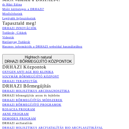
dr Házi Edina
Miért különleges a DRHAZI?
Minősítéseink
Legújabb fejlesztéseink
Tapasztald meg!
DRHAZI INNOVÁCIÓK
Tudástár, Cikkek
Videotár
Hatóanyag Tudástár
Hasznos információk a DRHAZI weboldal használatához
Hightech natural
DRHAZI BŐRMEGÚJÍTÓ KÖZPONTOK
DRHAZI Központok
OXYGEN ANTI AGE BIO KLINIKA
SOLYMÁR BŐRMEGÚJÍTÓ KÖZPONT
DRHAZI TERAPEUTÁK
DRHAZI Bőrmegújítás
DRHAZI HOLISZTIKUS ARCDIAGNOSZTIKA
DRHAZI bőrmegújítás arcon és fejbőrön
DRHAZI BŐRMEGÚJÍTÁS MÓDSZEREK
DRHAZI BŐRMEGÚJÍTÓ PROGRAMOK
ROSACEA PROGRAM
AKNE PROGRAM
DEMODEX PROGRAM
DRHAZI arcfiatalítás
DRHAZI HOLISZTIKUS ARCFIATALÍTÁS BIO ARCPLASZTIKÁVAL