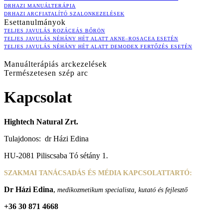
DRHAZI MANUÁLTERÁPIA
DRHAZI ARCFIATALÍTÓ SZALONKEZELÉSEK
Esettanulmányok
TELJES JAVULÁS ROZÁCEÁS BŐRÖN
TELJES JAVULÁS NÉHÁNY HÉT ALATT AKNE–ROSACEA ESETÉN
TELJES JAVULÁS NÉHÁNY HÉT ALATT DEMODEX FERTŐZÉS ESETÉN
Manuálterápiás arckezelések
Természetesen szép arc
Kapcsolat
Hightech Natural Zrt.
Tulajdonos: dr Házi Edina
HU-2081 Piliscsaba Tó sétány 1.
SZAKMAI TANÁCSADÁS ÉS MÉDIA KAPCSOLATTARTÓ:
Dr Házi Edina
,
medikozmetikum specialista, kutató és fejlesztő
+36 30 871 4668