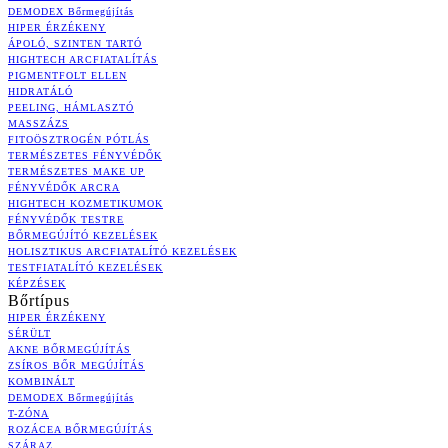
DEMODEX Bőrmegújítás
HIPER ÉRZÉKENY
ÁPOLÓ, SZINTEN TARTÓ
HIGHTECH ARCFIATALÍTÁS
PIGMENTFOLT ELLEN
HIDRATÁLÓ
PEELING, HÁMLASZTÓ
MASSZÁZS
FITOÖSZTROGÉN PÓTLÁS
TERMÉSZETES FÉNYVÉDŐK
TERMÉSZETES MAKE UP
FÉNYVÉDŐK ARCRA
HIGHTECH KOZMETIKUMOK
FÉNYVÉDŐK TESTRE
BŐRMEGÚJÍTÓ KEZELÉSEK
HOLISZTIKUS ARCFIATALÍTÓ KEZELÉSEK
TESTFIATALÍTÓ KEZELÉSEK
KÉPZÉSEK
Bőrtípus
HIPER ÉRZÉKENY
SÉRÜLT
AKNE BŐRMEGÚJÍTÁS
ZSÍROS BŐR MEGÚJÍTÁS
KOMBINÁLT
DEMODEX Bőrmegújítás
T-ZÓNA
ROZÁCEA BŐRMEGÚJÍTÁS
SZÁRAZ