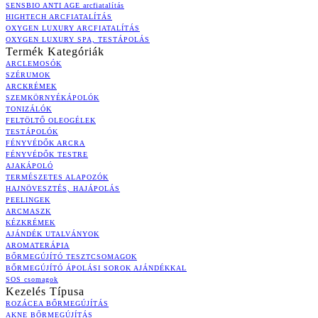
SENSBIO ANTI AGE arcfiatalítás
HIGHTECH ARCFIATALÍTÁS
OXYGEN LUXURY ARCFIATALÍTÁS
OXYGEN LUXURY SPA, TESTÁPOLÁS
Termék Kategóriák
ARCLEMOSÓK
SZÉRUMOK
ARCKRÉMEK
SZEMKÖRNYÉKÁPOLÓK
TONIZÁLÓK
FELTÖLTŐ OLEOGÉLEK
TESTÁPOLÓK
FÉNYVÉDŐK ARCRA
FÉNYVÉDŐK TESTRE
AJAKÁPOLÓ
TERMÉSZETES ALAPOZÓK
HAJNÖVESZTÉS, HAJÁPOLÁS
PEELINGEK
ARCMASZK
KÉZKRÉMEK
AJÁNDÉK UTALVÁNYOK
AROMATERÁPIA
BŐRMEGÚJÍTÓ TESZTCSOMAGOK
BŐRMEGÚJÍTÓ ÁPOLÁSI SOROK AJÁNDÉKKAL
SOS csomagok
Kezelés Típusa
ROZÁCEA BŐRMEGÚJÍTÁS
AKNE BŐRMEGÚJÍTÁS