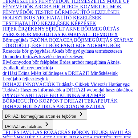
TERMÉSZETES FÉNYVÉDŐK
TERMÉSZETES MAKE UP
FÉNYVÉDŐK ARCRA
HIGHTECH KOZMETIKUMOK
FÉNYVÉDŐK TESTRE
BŐRMEGÚJÍTÓ KEZELÉSEK
HOLISZTIKUS ARCFIATALÍTÓ KEZELÉSEK
TESTFIATALÍTÓ KEZELÉSEK
KÉPZÉSEK
HIPER ÉRZÉKENY
SÉRÜLT
AKNE BŐRMEGÚJÍTÁS
ZSÍROS BŐR MEGÚJÍTÁS
KOMBINÁLT
DEMODEX
Bőrmegújítás
T-ZÓNA
ROZÁCEA BŐRMEGÚJÍTÁS
SZÁRAZ
TÖRŐDÖTT, ÉRETT BŐR
FAKÓ BŐR
NORMÁL BŐR
Rosaceás bőr gyógyítása
Aknés bőr gyógyítása természetesen
Demodex fertőzés kezelése természetesen
Elvékonyodott bőr felépítése
Érdes arcbőr megújítása
Aknés,
gyulladt bőr regenerációja
dr Házi Edina
Miért különleges a DRHAZI?
Minősítéseink
Legújabb fejlesztéseink
DRHAZI INNOVÁCIÓK
Tudástár, Cikkek
Videotár
Hatóanyag
Tudástár
Hasznos információk a DRHAZI weboldal használatához
OXYGEN ANTI AGE BIO KLINIKA
SOLYMÁR
BŐRMEGÚJÍTÓ KÖZPONT
DRHAZI TERAPEUTÁK
DRHAZI HOLISZTIKUS ARCDIAGNOSZTIKA
DRHAZI bőrmegújítás arcon és fejbőrön
DRHAZI arcfiatalítás
TELJES JAVULÁS ROZÁCEÁS BŐRÖN
TELJES JAVULÁS
NÉHÁNY HÉT ALATT AKNE–ROSACEA ESETÉN
TELJES