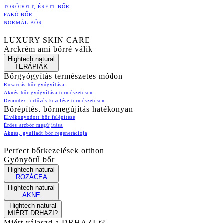
TÖRŐDÖTT, ÉRETT BŐR
FAKÓ BŐR
NORMÁL BŐR
LUXURY SKIN CARE
Arckrém ami bőrré válik
Hightech natural
TERÁPIÁK
Bőrgyógyítás természetes módon
Rosaceás bőr gyógyítása
Aknés bőr gyógyítása természetesen
Demodex fertőzés kezelése természetesen
Bőrépítés, bőrmegújítás hatékonyan
Elvékonyodott bőr felépítése
Érdes arcbőr megújítása
Aknés, gyulladt bőr regenerációja
Perfect bőrkezelések otthon
Gyönyörű bőr
Hightech natural
ROZÁCEA
Hightech natural
AKNE
Hightech natural
MIÉRT DRHAZI?
Miért válaszd a DRHAZI-t?