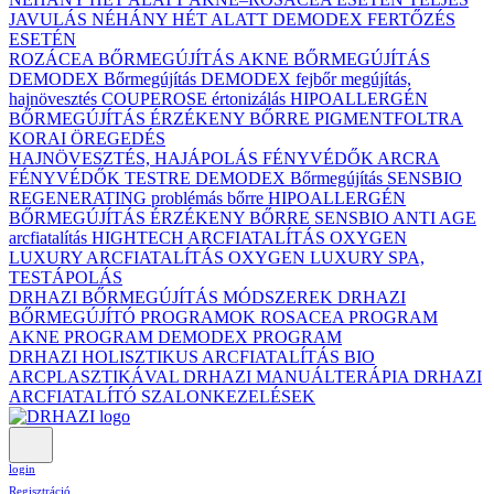
JAVULÁS NÉHÁNY HÉT ALATT DEMODEX FERTŐZÉS
ESETÉN
ROZÁCEA BŐRMEGÚJÍTÁS
AKNE BŐRMEGÚJÍTÁS
DEMODEX Bőrmegújítás
DEMODEX fejbőr megújítás,
hajnövesztés
COUPEROSE értonizálás
HIPOALLERGÉN
BŐRMEGÚJÍTÁS ÉRZÉKENY BŐRRE
PIGMENTFOLTRA
KORAI ÖREGEDÉS
HAJNÖVESZTÉS, HAJÁPOLÁS
FÉNYVÉDŐK ARCRA
FÉNYVÉDŐK TESTRE
DEMODEX Bőrmegújítás
SENSBIO
REGENERATING problémás bőrre
HIPOALLERGÉN
BŐRMEGÚJÍTÁS ÉRZÉKENY BŐRRE
SENSBIO ANTI AGE
arcfiatalítás
HIGHTECH ARCFIATALÍTÁS
OXYGEN
LUXURY ARCFIATALÍTÁS
OXYGEN LUXURY SPA,
TESTÁPOLÁS
DRHAZI BŐRMEGÚJÍTÁS MÓDSZEREK
DRHAZI
BŐRMEGÚJÍTÓ PROGRAMOK
ROSACEA PROGRAM
AKNE PROGRAM
DEMODEX PROGRAM
DRHAZI HOLISZTIKUS ARCFIATALÍTÁS BIO
ARCPLASZTIKÁVAL
DRHAZI MANUÁLTERÁPIA
DRHAZI
ARCFIATALÍTÓ SZALONKEZELÉSEK
login
Regisztráció