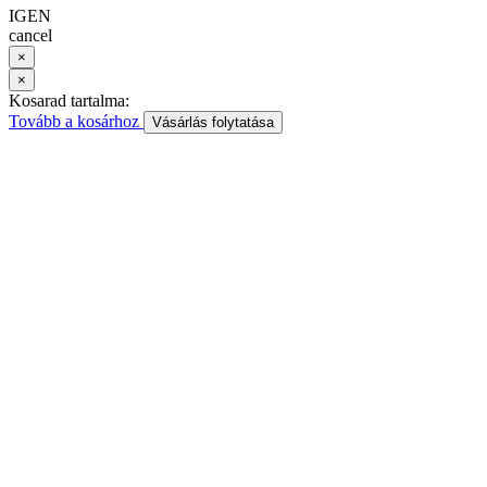
IGEN
cancel
×
×
Kosarad tartalma:
Tovább a kosárhoz
Vásárlás folytatása