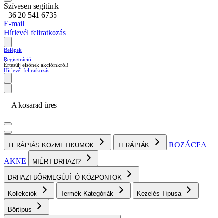
Szívesen segítünk
+36 20 541 6735
E-mail
Hírlevél feliratkozás
Belépek
Regisztráció
Értesülj elsőnek akcióinkról!
Hírlevél feliratkozás
A kosarad üres
ROZÁCEA
TERÁPIÁS KOZMETIKUMOK
TERÁPIÁK
AKNE
MIÉRT DRHAZI?
DRHAZI BŐRMEGÚJÍTÓ KÖZPONTOK
Kollekciók
Termék Kategóriák
Kezelés Típusa
Bőrtípus