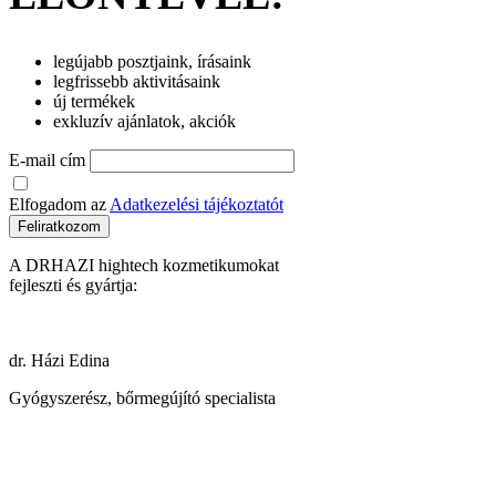
legújabb posztjaink, írásaink
legfrissebb aktivitásaink
új termékek
exkluzív ajánlatok, akciók
E-mail cím
Elfogadom az
Adatkezelési tájékoztatót
Feliratkozom
A DRHAZI hightech kozmetikumokat
fejleszti és gyártja:
dr. Házi Edina
Gyógyszerész, bőrmegújító specialista