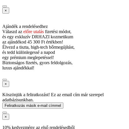
×
Ajándék a rendelésedhez
Válaszd az
előre utalás
fizetési módot,
és
egy exkluzív DRHAZI kozmetikum
az ajándékod
45 300 Ft értékben!
Élvezd a tiszta, high-tech bőrmegújítást,
és tedd különlegessé a napod
egy prémium meglepetéssel!
Biztonságos fizetés, gyors feldolgozás,
luxus ajándékkal!
×
Köszönjük a feliratkozást! Ez az email cím már szerepel
adatbázisunkban.
Feliratkozás másik e-mail címmel
×
10% kedvezmény az első rendelésedből