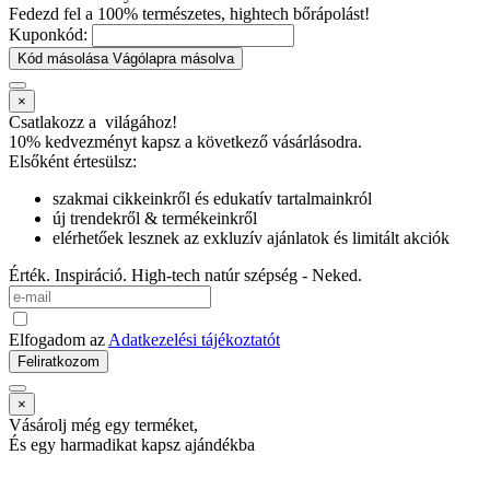
Fedezd fel a 100% természetes, hightech bőrápolást!
Kuponkód:
Kód másolása
Vágólapra másolva
×
Csatlakozz a
világához!
10% kedvezményt kapsz
a következő vásárlásodra.
Elsőként értesülsz:
szakmai cikkeinkről és edukatív tartalmainkról
új trendekről & termékeinkről
elérhetőek lesznek az exkluzív ajánlatok és limitált akciók
Érték. Inspiráció. High-tech natúr szépség - Neked.
Elfogadom az
Adatkezelési tájékoztatót
Feliratkozom
×
Vásárolj még egy terméket,
És egy harmadikat kapsz ajándékba