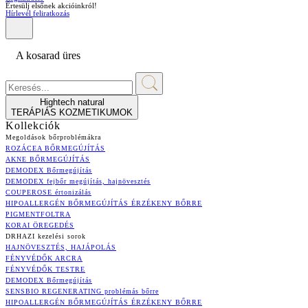
Értesülj elsőnek akcióinkról!
Hírlevél feliratkozás
A kosarad üres
Hightech natural
TERÁPIÁS KOZMETIKUMOK
Kollekciók
Megoldások bőrproblémákra
ROZÁCEA BŐRMEGÚJÍTÁS
AKNE BŐRMEGÚJÍTÁS
DEMODEX Bőrmegújítás
DEMODEX fejbőr megújítás, hajnövesztés
COUPEROSE értonizálás
HIPOALLERGÉN BŐRMEGÚJÍTÁS ÉRZÉKENY BŐRRE
PIGMENTFOLTRA
KORAI ÖREGEDÉS
DRHAZI kezelési sorok
HAJNÖVESZTÉS, HAJÁPOLÁS
FÉNYVÉDŐK ARCRA
FÉNYVÉDŐK TESTRE
DEMODEX Bőrmegújítás
SENSBIO REGENERATING problémás bőrre
HIPOALLERGÉN BŐRMEGÚJÍTÁS ÉRZÉKENY BŐRRE