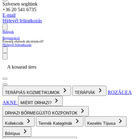
Szívesen segítünk
+36 20 541 6735
E-mail
Hírlevél feliratkozás
Belépek
Regisztráció
Értesülj elsőnek akcióinkról!
Hírlevél feliratkozás
A kosarad üres
ROZÁCEA
TERÁPIÁS KOZMETIKUMOK
TERÁPIÁK
AKNE
MIÉRT DRHAZI?
DRHAZI BŐRMEGÚJÍTÓ KÖZPONTOK
Kollekciók
Termék Kategóriák
Kezelés Típusa
Bőrtípus