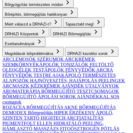
Bőrgyógyítás természetes módon
Bőrépítés, bőrmegújítás hatékonyan
Miért válaszd a DRHAZI-t?
Tapasztald meg!
DRHAZI Központok
DRHAZI Bőrmegújítás
Esettanulmányok
Megoldások bőrproblémákra
DRHAZI kezelési sorok
ARCLEMOSÓK
SZÉRUMOK
ARCKRÉMEK
SZEMKÖRNYÉKÁPOLÓK
TONIZÁLÓK
FELTÖLTŐ
OLEOGÉLEK
TESTÁPOLÓK
FÉNYVÉDŐK ARCRA
FÉNYVÉDŐK TESTRE
AJAKÁPOLÓ
TERMÉSZETES
ALAPOZÓK
HAJNÖVESZTÉS, HAJÁPOLÁS
PEELINGEK
ARCMASZK
KÉZKRÉMEK
AJÁNDÉK UTALVÁNYOK
AROMATERÁPIA
BŐRMEGÚJÍTÓ TESZTCSOMAGOK
BŐRMEGÚJÍTÓ ÁPOLÁSI SOROK AJÁNDÉKKAL
SOS
csomagok
ROZÁCEA BŐRMEGÚJÍTÁS
AKNE BŐRMEGÚJÍTÁS
DEMODEX Bőrmegújítás
HIPER ÉRZÉKENY
ÁPOLÓ,
SZINTEN TARTÓ
HIGHTECH ARCFIATALÍTÁS
PIGMENTFOLT ELLEN
HIDRATÁLÓ
PEELING,
HÁMLASZTÓ
MASSZÁZS
FITOÖSZTROGÉN PÓTLÁS