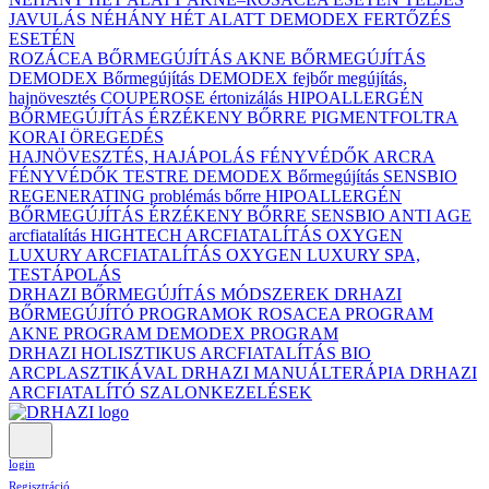
JAVULÁS NÉHÁNY HÉT ALATT DEMODEX FERTŐZÉS
ESETÉN
ROZÁCEA BŐRMEGÚJÍTÁS
AKNE BŐRMEGÚJÍTÁS
DEMODEX Bőrmegújítás
DEMODEX fejbőr megújítás,
hajnövesztés
COUPEROSE értonizálás
HIPOALLERGÉN
BŐRMEGÚJÍTÁS ÉRZÉKENY BŐRRE
PIGMENTFOLTRA
KORAI ÖREGEDÉS
HAJNÖVESZTÉS, HAJÁPOLÁS
FÉNYVÉDŐK ARCRA
FÉNYVÉDŐK TESTRE
DEMODEX Bőrmegújítás
SENSBIO
REGENERATING problémás bőrre
HIPOALLERGÉN
BŐRMEGÚJÍTÁS ÉRZÉKENY BŐRRE
SENSBIO ANTI AGE
arcfiatalítás
HIGHTECH ARCFIATALÍTÁS
OXYGEN
LUXURY ARCFIATALÍTÁS
OXYGEN LUXURY SPA,
TESTÁPOLÁS
DRHAZI BŐRMEGÚJÍTÁS MÓDSZEREK
DRHAZI
BŐRMEGÚJÍTÓ PROGRAMOK
ROSACEA PROGRAM
AKNE PROGRAM
DEMODEX PROGRAM
DRHAZI HOLISZTIKUS ARCFIATALÍTÁS BIO
ARCPLASZTIKÁVAL
DRHAZI MANUÁLTERÁPIA
DRHAZI
ARCFIATALÍTÓ SZALONKEZELÉSEK
login
Regisztráció