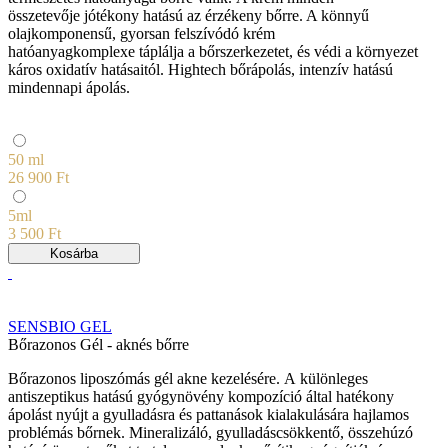
összetevője jótékony hatású az érzékeny bőrre. A könnyű
olajkomponensű, gyorsan felszívódó krém
hatóanyagkomplexe táplálja a bőrszerkezetet, és védi a környezet
káros oxidatív hatásaitól. Hightech bőrápolás, intenzív hatású
mindennapi ápolás.
50 ml
26 900 Ft
5ml
3 500 Ft
Kosárba
SENSBIO GEL
Bőrazonos Gél - aknés bőrre
Bőrazonos liposzómás gél akne kezelésére. A különleges
antiszeptikus hatású gyógynövény kompozíció által hatékony
ápolást nyújt a gyulladásra és pattanások kialakulására hajlamos
problémás bőrnek. Mineralizáló, gyulladáscsökkentő, összehúzó