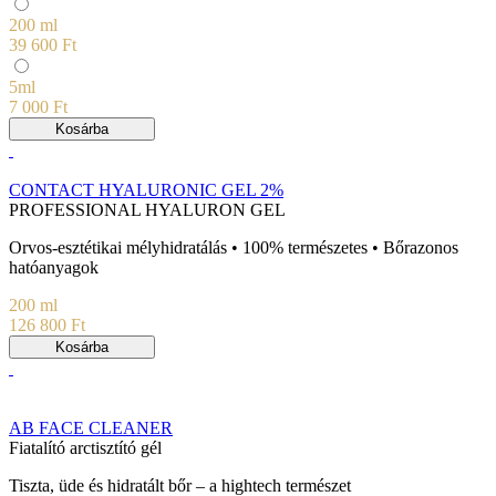
200 ml
39 600 Ft
5ml
7 000 Ft
Kosárba
CONTACT HYALURONIC GEL 2%
PROFESSIONAL HYALURON GEL
Orvos-esztétikai mélyhidratálás • 100% természetes • Bőrazonos
hatóanyagok
200 ml
126 800 Ft
Kosárba
AB FACE CLEANER
Fiatalító arctisztító gél
Tiszta, üde és hidratált bőr – a hightech természet