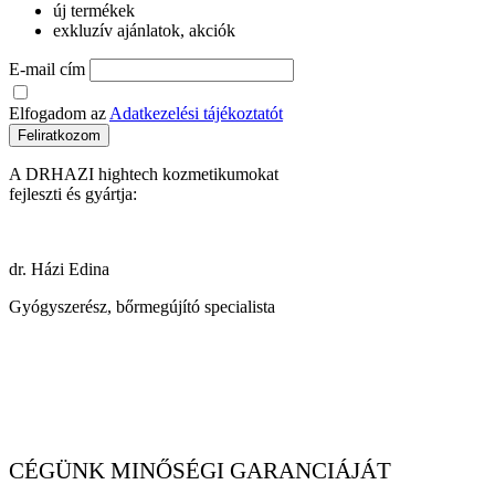
új termékek
exkluzív ajánlatok, akciók
E-mail cím
Elfogadom az
Adatkezelési tájékoztatót
Feliratkozom
A DRHAZI hightech kozmetikumokat
fejleszti és gyártja:
dr. Házi Edina
Gyógyszerész, bőrmegújító specialista
CÉGÜNK MINŐSÉGI GARANCIÁJÁT