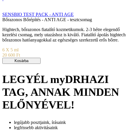
SENSBIO TEST PACK - ANTI AGE
Bőrazonos Bőrépítés - ANTI AGE - tesztcsomag
Hightech, bőrazonos fiatalító kozmetikumok. 2-3 hétre elegendő
kezelési csomag, mely utazáshoz is kiváló. Fiatalító ápolás hightech
bőrazonos hatóanyagokkal az egészséges szerkezetű erős bőrre.
6 X 5 ml
20 600 Ft
Kosárba
LEGYÉL myDRHAZI
TAG, ANNAK MINDEN
ELŐNYÉVEL!
legújabb posztjaink, írásaink
legfrissebb aktivitásaink