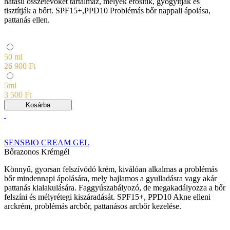
hatású összetevőket tartalmaz, melyek erősítik, gyógyítják és
tisztítják a bőrt. SPF15+,PPD10 Problémás bőr nappali ápolása,
pattanás ellen.
50 ml
26 900 Ft
5ml
3 500 Ft
Kosárba
SENSBIO CREAM GEL
Bőrazonos Krémgél
Könnyű, gyorsan felszívódó krém, kiválóan alkalmas a problémás
bőr mindennapi ápolására, mely hajlamos a gyulladásra vagy akár
pattanás kialakulására. Faggyúszabályozó, de megakadályozza a bőr
felszíni és mélyrétegi kiszáradását. SPF15+, PPD10 Akne elleni
arckrém, problémás arcbőr, pattanásos arcbőr kezelése.