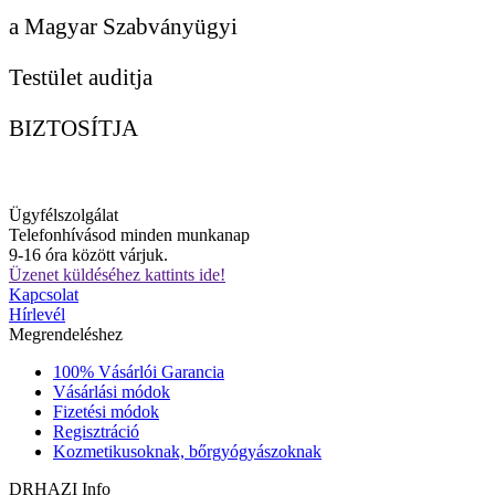
a Magyar Szabványügyi
Testület auditja
BIZTOSÍTJA
Ügyfélszolgálat
Telefonhívásod minden munkanap
9-16 óra között várjuk.
Üzenet küldéséhez kattints ide!
Kapcsolat
Hírlevél
Megrendeléshez
100% Vásárlói Garancia
Vásárlási módok
Fizetési módok
Regisztráció
Kozmetikusoknak, bőrgyógyászoknak
DRHAZI Info