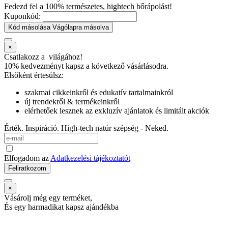
Fedezd fel a 100% természetes, hightech bőrápolást!
Kuponkód:
Kód másolása
Vágólapra másolva
×
Csatlakozz a
világához!
10% kedvezményt kapsz
a következő vásárlásodra.
Elsőként értesülsz:
szakmai cikkeinkről és edukatív tartalmainkról
új trendekről & termékeinkről
elérhetőek lesznek az exkluzív ajánlatok és limitált akciók
Érték. Inspiráció. High-tech natúr szépség - Neked.
Elfogadom az
Adatkezelési tájékoztatót
Feliratkozom
×
Vásárolj még egy terméket,
És egy harmadikat kapsz ajándékba