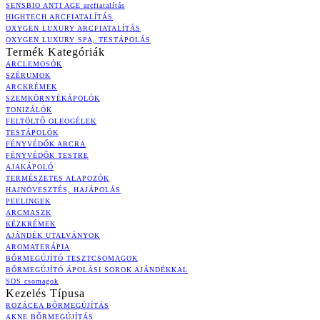
SENSBIO ANTI AGE arcfiatalítás
HIGHTECH ARCFIATALÍTÁS
OXYGEN LUXURY ARCFIATALÍTÁS
OXYGEN LUXURY SPA, TESTÁPOLÁS
Termék Kategóriák
ARCLEMOSÓK
SZÉRUMOK
ARCKRÉMEK
SZEMKÖRNYÉKÁPOLÓK
TONIZÁLÓK
FELTÖLTŐ OLEOGÉLEK
TESTÁPOLÓK
FÉNYVÉDŐK ARCRA
FÉNYVÉDŐK TESTRE
AJAKÁPOLÓ
TERMÉSZETES ALAPOZÓK
HAJNÖVESZTÉS, HAJÁPOLÁS
PEELINGEK
ARCMASZK
KÉZKRÉMEK
AJÁNDÉK UTALVÁNYOK
AROMATERÁPIA
BŐRMEGÚJÍTÓ TESZTCSOMAGOK
BŐRMEGÚJÍTÓ ÁPOLÁSI SOROK AJÁNDÉKKAL
SOS csomagok
Kezelés Típusa
ROZÁCEA BŐRMEGÚJÍTÁS
AKNE BŐRMEGÚJÍTÁS