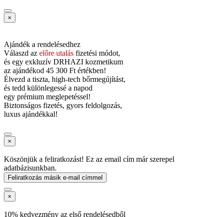
×
Ajándék a rendelésedhez
Válaszd az
előre utalás
fizetési módot,
és
egy exkluzív DRHAZI kozmetikum
az ajándékod
45 300 Ft értékben!
Élvezd a tiszta, high-tech bőrmegújítást,
és tedd különlegessé a napod
egy prémium meglepetéssel!
Biztonságos fizetés, gyors feldolgozás,
luxus ajándékkal!
×
Köszönjük a feliratkozást! Ez az email cím már szerepel
adatbázisunkban.
Feliratkozás másik e-mail címmel
×
10% kedvezmény az első rendelésedből