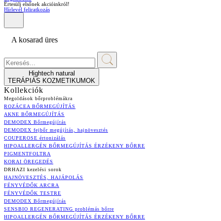
Értesülj elsőnek akcióinkról!
Hírlevél feliratkozás
A kosarad üres
Hightech natural
TERÁPIÁS KOZMETIKUMOK
Kollekciók
Megoldások bőrproblémákra
ROZÁCEA BŐRMEGÚJÍTÁS
AKNE BŐRMEGÚJÍTÁS
DEMODEX Bőrmegújítás
DEMODEX fejbőr megújítás, hajnövesztés
COUPEROSE értonizálás
HIPOALLERGÉN BŐRMEGÚJÍTÁS ÉRZÉKENY BŐRRE
PIGMENTFOLTRA
KORAI ÖREGEDÉS
DRHAZI kezelési sorok
HAJNÖVESZTÉS, HAJÁPOLÁS
FÉNYVÉDŐK ARCRA
FÉNYVÉDŐK TESTRE
DEMODEX Bőrmegújítás
SENSBIO REGENERATING problémás bőrre
HIPOALLERGÉN BŐRMEGÚJÍTÁS ÉRZÉKENY BŐRRE