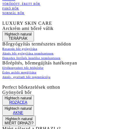
TÖRŐDÖTT, ÉRETT BŐR
FAKÓ BŐR
NORMÁL BŐR
LUXURY SKIN CARE
Arckrém ami bőrré válik
Hightech natural
TERÁPIÁK
Bőrgyógyítás természetes módon
Rosaceás bőr gyógyítása
Aknés bőr gyógyítása természetesen
Demodex fertőzés kezelése természetesen
Bőrépítés, bőrmegújítás hatékonyan
Elvékonyodott bőr felépítése
Érdes arcbőr megújítása
Aknés, gyulladt bőr regenerációja
Perfect bőrkezelések otthon
Gyönyörű bőr
Hightech natural
ROZÁCEA
Hightech natural
AKNE
Hightech natural
MIÉRT DRHAZI?
Miért válaszd a DRHAZI-t?