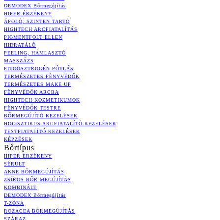
DEMODEX Bőrmegújítás
HIPER ÉRZÉKENY
ÁPOLÓ, SZINTEN TARTÓ
HIGHTECH ARCFIATALÍTÁS
PIGMENTFOLT ELLEN
HIDRATÁLÓ
PEELING, HÁMLASZTÓ
MASSZÁZS
FITOÖSZTROGÉN PÓTLÁS
TERMÉSZETES FÉNYVÉDŐK
TERMÉSZETES MAKE UP
FÉNYVÉDŐK ARCRA
HIGHTECH KOZMETIKUMOK
FÉNYVÉDŐK TESTRE
BŐRMEGÚJÍTÓ KEZELÉSEK
HOLISZTIKUS ARCFIATALÍTÓ KEZELÉSEK
TESTFIATALÍTÓ KEZELÉSEK
KÉPZÉSEK
Bőrtípus
HIPER ÉRZÉKENY
SÉRÜLT
AKNE BŐRMEGÚJÍTÁS
ZSÍROS BŐR MEGÚJÍTÁS
KOMBINÁLT
DEMODEX Bőrmegújítás
T-ZÓNA
ROZÁCEA BŐRMEGÚJÍTÁS
SZÁRAZ