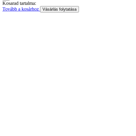
Kosarad tartalma:
Tovább a kosárhoz
Vásárlás folytatása