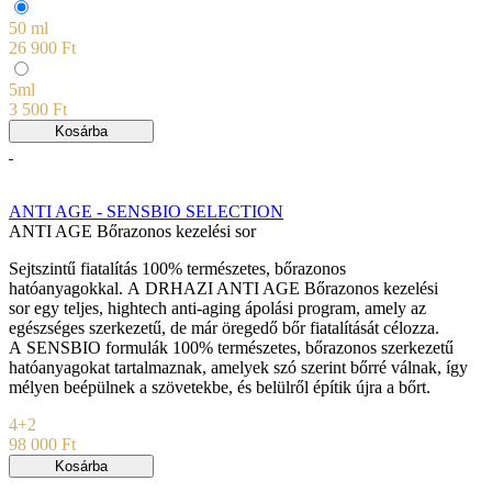
50 ml
26 900 Ft
5ml
3 500 Ft
Kosárba
ANTI AGE - SENSBIO SELECTION
ANTI AGE Bőrazonos kezelési sor
Sejtszintű fiatalítás 100% természetes, bőrazonos
hatóanyagokkal. A DRHAZI ANTI AGE Bőrazonos kezelési
sor egy teljes, hightech anti-aging ápolási program, amely az
egészséges szerkezetű, de már öregedő bőr fiatalítását célozza.
A SENSBIO formulák 100% természetes, bőrazonos szerkezetű
hatóanyagokat tartalmaznak, amelyek szó szerint bőrré válnak, így
mélyen beépülnek a szövetekbe, és belülről építik újra a bőrt.
4+2
98 000 Ft
Kosárba