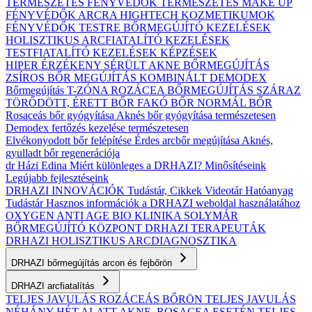
TERMÉSZETES FÉNYVÉDŐK
TERMÉSZETES MAKE UP
FÉNYVÉDŐK ARCRA
HIGHTECH KOZMETIKUMOK
FÉNYVÉDŐK TESTRE
BŐRMEGÚJÍTÓ KEZELÉSEK
HOLISZTIKUS ARCFIATALÍTÓ KEZELÉSEK
TESTFIATALÍTÓ KEZELÉSEK
KÉPZÉSEK
HIPER ÉRZÉKENY
SÉRÜLT
AKNE BŐRMEGÚJÍTÁS
ZSÍROS BŐR MEGÚJÍTÁS
KOMBINÁLT
DEMODEX
Bőrmegújítás
T-ZÓNA
ROZÁCEA BŐRMEGÚJÍTÁS
SZÁRAZ
TÖRŐDÖTT, ÉRETT BŐR
FAKÓ BŐR
NORMÁL BŐR
Rosaceás bőr gyógyítása
Aknés bőr gyógyítása természetesen
Demodex fertőzés kezelése természetesen
Elvékonyodott bőr felépítése
Érdes arcbőr megújítása
Aknés,
gyulladt bőr regenerációja
dr Házi Edina
Miért különleges a DRHAZI?
Minősítéseink
Legújabb fejlesztéseink
DRHAZI INNOVÁCIÓK
Tudástár, Cikkek
Videotár
Hatóanyag
Tudástár
Hasznos információk a DRHAZI weboldal használatához
OXYGEN ANTI AGE BIO KLINIKA
SOLYMÁR
BŐRMEGÚJÍTÓ KÖZPONT
DRHAZI TERAPEUTÁK
DRHAZI HOLISZTIKUS ARCDIAGNOSZTIKA
DRHAZI bőrmegújítás arcon és fejbőrön
DRHAZI arcfiatalítás
TELJES JAVULÁS ROZÁCEÁS BŐRÖN
TELJES JAVULÁS
NÉHÁNY HÉT ALATT AKNE–ROSACEA ESETÉN
TELJES