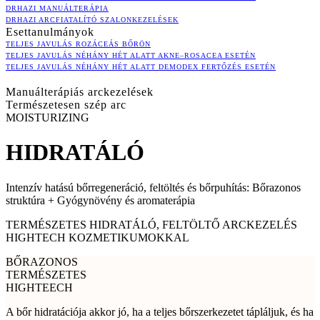
DRHAZI MANUÁLTERÁPIA
DRHAZI ARCFIATALÍTÓ SZALONKEZELÉSEK
Esettanulmányok
TELJES JAVULÁS ROZÁCEÁS BŐRÖN
TELJES JAVULÁS NÉHÁNY HÉT ALATT AKNE–ROSACEA ESETÉN
TELJES JAVULÁS NÉHÁNY HÉT ALATT DEMODEX FERTŐZÉS ESETÉN
Manuálterápiás arckezelések
Természetesen szép arc
MOISTURIZING
HIDRATÁLÓ
Intenzív hatású bőrregeneráció, feltöltés és bőrpuhítás: Bőrazonos
struktúra + Gyógynövény és aromaterápia
TERMÉSZETES HIDRATÁLÓ, FELTÖLTŐ ARCKEZELÉS
HIGHTECH KOZMETIKUMOKKAL
BŐRAZONOS
TERMÉSZETES
HIGHTEECH
A bőr hidratációja akkor jó, ha a teljes bőrszerkezetet tápláljuk, és ha