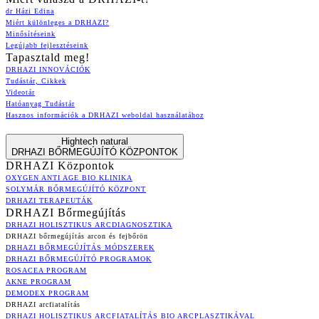
dr Házi Edina
Miért különleges a DRHAZI?
Minősítéseink
Legújabb fejlesztéseink
Tapasztald meg!
DRHAZI INNOVÁCIÓK
Tudástár, Cikkek
Videotár
Hatóanyag Tudástár
Hasznos információk a DRHAZI weboldal használatához
Hightech natural
DRHAZI BŐRMEGÚJÍTÓ KÖZPONTOK
DRHAZI Központok
OXYGEN ANTI AGE BIO KLINIKA
SOLYMÁR BŐRMEGÚJÍTÓ KÖZPONT
DRHAZI TERAPEUTÁK
DRHAZI Bőrmegújítás
DRHAZI HOLISZTIKUS ARCDIAGNOSZTIKA
DRHAZI bőrmegújítás arcon és fejbőrön
DRHAZI BŐRMEGÚJÍTÁS MÓDSZEREK
DRHAZI BŐRMEGÚJÍTÓ PROGRAMOK
ROSACEA PROGRAM
AKNE PROGRAM
DEMODEX PROGRAM
DRHAZI arcfiatalítás
DRHAZI HOLISZTIKUS ARCFIATALÍTÁS BIO ARCPLASZTIKÁVAL