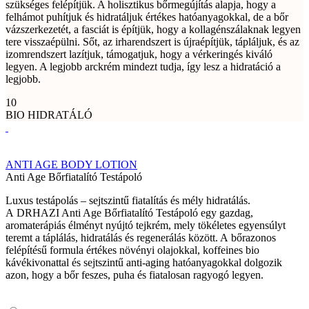
szükséges felépítjük. A holisztikus bőrmegújítás alapja, hogy a
felhámot puhítjuk és hidratáljuk értékes hatóanyagokkal, de a bőr
vázszerkezetét, a fasciát is építjük, hogy a kollagénszálaknak legyen
tere visszaépülni. Sőt, az irharendszert is újraépítjük, tápláljuk, és az
izomrendszert lazítjuk, támogatjuk, hogy a vérkeringés kiváló
legyen. A legjobb arckrém mindezt tudja, így lesz a hidratáció a
legjobb.
10
BIO HIDRATÁLÓ
ANTI AGE BODY LOTION
Anti Age Bőrfiatalító Testápoló
Luxus testápolás – sejtszintű fiatalítás és mély hidratálás.
A DRHAZI Anti Age Bőrfiatalító Testápoló egy gazdag,
aromaterápiás élményt nyújtó tejkrém, mely tökéletes egyensúlyt
teremt a táplálás, hidratálás és regenerálás között. A bőrazonos
felépítésű formula értékes növényi olajokkal, koffeines bio
kávékivonattal és sejtszintű anti-aging hatóanyagokkal dolgozik
azon, hogy a bőr feszes, puha és fiatalosan ragyogó legyen.