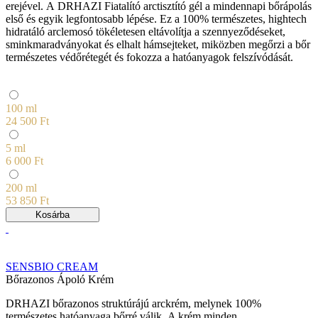
erejével. A DRHAZI Fiatalító arctisztító gél a mindennapi bőrápolás
első és egyik legfontosabb lépése. Ez a 100% természetes, hightech
hidratáló arclemosó tökéletesen eltávolítja a szennyeződéseket,
sminkmaradványokat és elhalt hámsejteket, miközben megőrzi a bőr
természetes védőrétegét és fokozza a hatóanyagok felszívódását.
100 ml
24 500 Ft
5 ml
6 000 Ft
200 ml
53 850 Ft
Kosárba
SENSBIO CREAM
Bőrazonos Ápoló Krém
DRHAZI bőrazonos struktúrájú arckrém, melynek 100%
természetes hatóanyaga bőrré válik. A krém minden