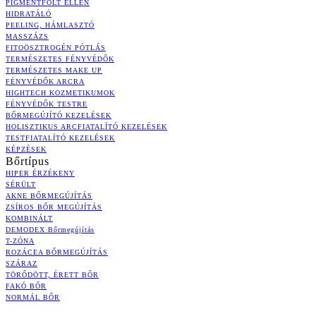
PIGMENTFOLT ELLEN
HIDRATÁLÓ
PEELING, HÁMLASZTÓ
MASSZÁZS
FITOÖSZTROGÉN PÓTLÁS
TERMÉSZETES FÉNYVÉDŐK
TERMÉSZETES MAKE UP
FÉNYVÉDŐK ARCRA
HIGHTECH KOZMETIKUMOK
FÉNYVÉDŐK TESTRE
BŐRMEGÚJÍTÓ KEZELÉSEK
HOLISZTIKUS ARCFIATALÍTÓ KEZELÉSEK
TESTFIATALÍTÓ KEZELÉSEK
KÉPZÉSEK
Bőrtípus
HIPER ÉRZÉKENY
SÉRÜLT
AKNE BŐRMEGÚJÍTÁS
ZSÍROS BŐR MEGÚJÍTÁS
KOMBINÁLT
DEMODEX Bőrmegújítás
T-ZÓNA
ROZÁCEA BŐRMEGÚJÍTÁS
SZÁRAZ
TÖRŐDÖTT, ÉRETT BŐR
FAKÓ BŐR
NORMÁL BŐR