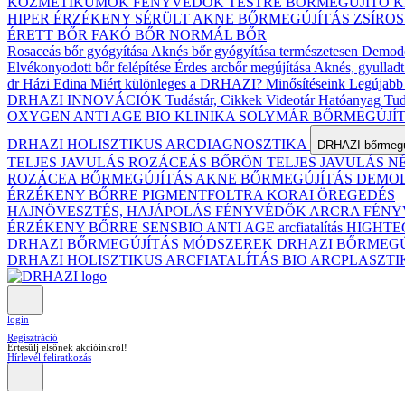
KOZMETIKUMOK
FÉNYVÉDŐK TESTRE
BŐRMEGÚJÍTÓ 
HIPER ÉRZÉKENY
SÉRÜLT
AKNE BŐRMEGÚJÍTÁS
ZSÍRO
ÉRETT BŐR
FAKÓ BŐR
NORMÁL BŐR
Rosaceás bőr gyógyítása
Aknés bőr gyógyítása természetesen
Demodex
Elvékonyodott bőr felépítése
Érdes arcbőr megújítása
Aknés, gyulladt
dr Házi Edina
Miért különleges a DRHAZI?
Minősítéseink
Legújabb 
DRHAZI INNOVÁCIÓK
Tudástár, Cikkek
Videotár
Hatóanyag Tud
OXYGEN ANTI AGE BIO KLINIKA
SOLYMÁR BŐRMEGÚJÍ
DRHAZI HOLISZTIKUS ARCDIAGNOSZTIKA
DRHAZI bőrmegúj
TELJES JAVULÁS ROZÁCEÁS BŐRÖN
TELJES JAVULÁS 
ROZÁCEA BŐRMEGÚJÍTÁS
AKNE BŐRMEGÚJÍTÁS
DEMODE
ÉRZÉKENY BŐRRE
PIGMENTFOLTRA
KORAI ÖREGEDÉS
HAJNÖVESZTÉS, HAJÁPOLÁS
FÉNYVÉDŐK ARCRA
FÉNY
ÉRZÉKENY BŐRRE
SENSBIO ANTI AGE arcfiatalítás
HIGHTE
DRHAZI BŐRMEGÚJÍTÁS MÓDSZEREK
DRHAZI BŐRMEG
DRHAZI HOLISZTIKUS ARCFIATALÍTÁS BIO ARCPLASZT
login
Regisztráció
Értesülj elsőnek akcióinkról!
Hírlevél feliratkozás