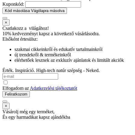
Kuponkód:
Kód másolása
Vágólapra másolva
×
Csatlakozz a
világához!
10% kedvezményt kapsz
a következő vásárlásodra.
Elsőként értesülsz:
szakmai cikkeinkről és edukatív tartalmainkról
új trendekről & termékeinkről
elérhetőek lesznek az exkluzív ajánlatok és limitált akciók
Érték. Inspiráció. High-tech natúr szépség - Neked.
Elfogadom az
Adatkezelési tájékoztatót
Feliratkozom
×
Vásárolj még egy terméket,
És egy harmadikat kapsz ajándékba