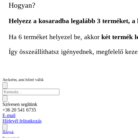
Hogyan?
Helyezz a kosaradba legalább 3 terméket, a
Ha 6 terméket helyezel be, akkor
két termék l
Így összeállíthatsz igényednek, megfelelő keze
Arckrém, ami bőrré válik
Szívesen segítünk
+36 20 541 6735
E-mail
Hírlevél feliratkozás
Belépek