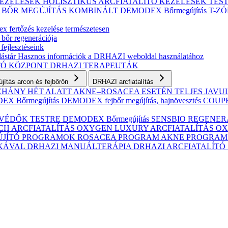
KEZELÉSEK
HOLISZTIKUS ARCFIATALÍTÓ KEZELÉSEK
TES
S BŐR MEGÚJÍTÁS
KOMBINÁLT
DEMODEX Bőrmegújítás
T-Z
 fertőzés kezelése természetesen
 bőr regenerációja
fejlesztéseink
ástár
Hasznos információk a DRHAZI weboldal használatához
TÓ KÖZPONT
DRHAZI TERAPEUTÁK
ítás arcon és fejbőrön
DRHAZI arcfiatalítás
NÉHÁNY HÉT ALATT AKNE–ROSACEA ESETÉN
TELJES JAV
X Bőrmegújítás
DEMODEX fejbőr megújítás, hajnövesztés
COUPER
VÉDŐK TESTRE
DEMODEX Bőrmegújítás
SENSBIO REGENERAT
CH ARCFIATALÍTÁS
OXYGEN LUXURY ARCFIATALÍTÁS
OX
ÚJÍTÓ PROGRAMOK
ROSACEA PROGRAM
AKNE PROGRA
IKÁVAL
DRHAZI MANUÁLTERÁPIA
DRHAZI ARCFIATALÍT