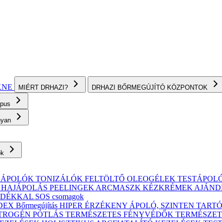
KNE
MIÉRT DRHAZI?
DRHAZI BŐRMEGÚJÍTÓ KÖZPONTOK
ípus
onyan
ok
KÁPOLÓK
TONIZÁLÓK
FELTÖLTŐ OLEOGÉLEK
TESTÁPOL
, HAJÁPOLÁS
PEELINGEK
ARCMASZK
KÉZKRÉMEK
AJÁND
ÁNDÉKKAL
SOS csomagok
X Bőrmegújítás
HIPER ÉRZÉKENY
ÁPOLÓ, SZINTEN TART
TROGÉN PÓTLÁS
TERMÉSZETES FÉNYVÉDŐK
TERMÉSZET