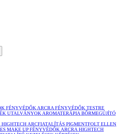
ÓK
FÉNYVÉDŐK ARCRA
FÉNYVÉDŐK TESTRE
ÉK UTALVÁNYOK
AROMATERÁPIA
BŐRMEGÚJÍTÓ
Ó
HIGHTECH ARCFIATALÍTÁS
PIGMENTFOLT ELLEN
ES MAKE UP
FÉNYVÉDŐK ARCRA
HIGHTECH