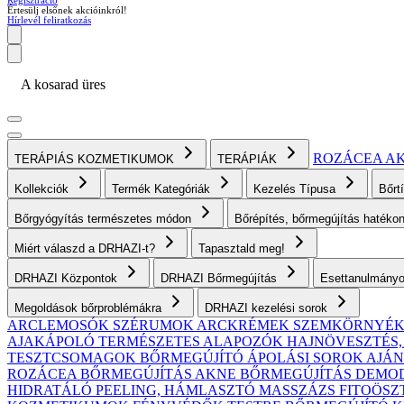
Regisztráció
Értesülj elsőnek akcióinkról!
Hírlevél feliratkozás
A kosarad üres
ROZÁCEA
A
TERÁPIÁS KOZMETIKUMOK
TERÁPIÁK
Kollekciók
Termék Kategóriák
Kezelés Típusa
Bőrt
Bőrgyógyítás természetes módon
Bőrépítés, bőrmegújítás haték
Miért válaszd a DRHAZI-t?
Tapasztald meg!
DRHAZI Központok
DRHAZI Bőrmegújítás
Esettanulmány
Megoldások bőrproblémákra
DRHAZI kezelési sorok
ARCLEMOSÓK
SZÉRUMOK
ARCKRÉMEK
SZEMKÖRNYÉ
AJAKÁPOLÓ
TERMÉSZETES ALAPOZÓK
HAJNÖVESZTÉS
TESZTCSOMAGOK
BŐRMEGÚJÍTÓ ÁPOLÁSI SOROK AJ
ROZÁCEA BŐRMEGÚJÍTÁS
AKNE BŐRMEGÚJÍTÁS
DEMODE
HIDRATÁLÓ
PEELING, HÁMLASZTÓ
MASSZÁZS
FITOÖSZ