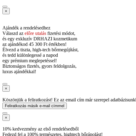
×
Ajándék a rendelésedhez
Válaszd az
előre utalás
fizetési módot,
és
egy exkluzív DRHAZI kozmetikum
az ajándékod
45 300 Ft értékben!
Élvezd a tiszta, high-tech bőrmegújítást,
és tedd különlegessé a napod
egy prémium meglepetéssel!
Biztonságos fizetés, gyors feldolgozás,
luxus ajándékkal!
×
Köszönjük a feliratkozást! Ez az email cím már szerepel adatbázisunk
Feliratkozás másik e-mail címmel
×
10% kedvezmény az első rendelésedből
Fedezd fel a 100% természetes, hightech bőrápolást!