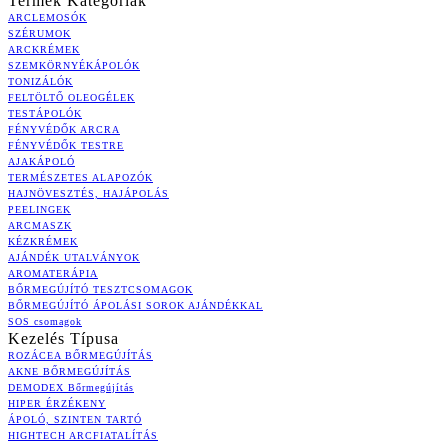
Termék Kategóriák
ARCLEMOSÓK
SZÉRUMOK
ARCKRÉMEK
SZEMKÖRNYÉKÁPOLÓK
TONIZÁLÓK
FELTÖLTŐ OLEOGÉLEK
TESTÁPOLÓK
FÉNYVÉDŐK ARCRA
FÉNYVÉDŐK TESTRE
AJAKÁPOLÓ
TERMÉSZETES ALAPOZÓK
HAJNÖVESZTÉS, HAJÁPOLÁS
PEELINGEK
ARCMASZK
KÉZKRÉMEK
AJÁNDÉK UTALVÁNYOK
AROMATERÁPIA
BŐRMEGÚJÍTÓ TESZTCSOMAGOK
BŐRMEGÚJÍTÓ ÁPOLÁSI SOROK AJÁNDÉKKAL
SOS csomagok
Kezelés Típusa
ROZÁCEA BŐRMEGÚJÍTÁS
AKNE BŐRMEGÚJÍTÁS
DEMODEX Bőrmegújítás
HIPER ÉRZÉKENY
ÁPOLÓ, SZINTEN TARTÓ
HIGHTECH ARCFIATALÍTÁS