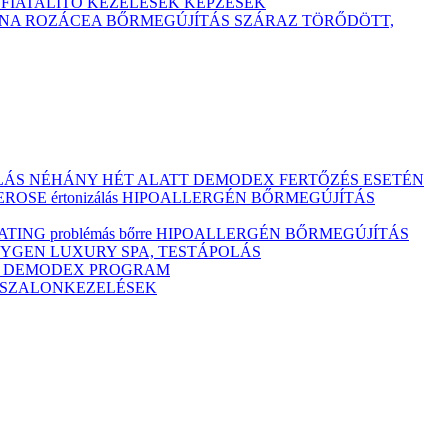
TFIATALÍTÓ KEZELÉSEK
KÉPZÉSEK
ÓNA
ROZÁCEA BŐRMEGÚJÍTÁS
SZÁRAZ
TÖRŐDÖTT,
ULÁS NÉHÁNY HÉT ALATT DEMODEX FERTŐZÉS ESETÉN
OSE értonizálás
HIPOALLERGÉN BŐRMEGÚJÍTÁS
ING problémás bőrre
HIPOALLERGÉN BŐRMEGÚJÍTÁS
YGEN LUXURY SPA, TESTÁPOLÁS
M
DEMODEX PROGRAM
Ó SZALONKEZELÉSEK