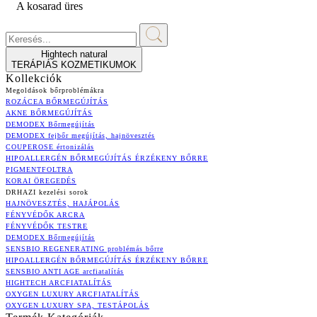
A kosarad üres
Hightech natural
TERÁPIÁS KOZMETIKUMOK
Kollekciók
Megoldások bőrproblémákra
ROZÁCEA BŐRMEGÚJÍTÁS
AKNE BŐRMEGÚJÍTÁS
DEMODEX Bőrmegújítás
DEMODEX fejbőr megújítás, hajnövesztés
COUPEROSE értonizálás
HIPOALLERGÉN BŐRMEGÚJÍTÁS ÉRZÉKENY BŐRRE
PIGMENTFOLTRA
KORAI ÖREGEDÉS
DRHAZI kezelési sorok
HAJNÖVESZTÉS, HAJÁPOLÁS
FÉNYVÉDŐK ARCRA
FÉNYVÉDŐK TESTRE
DEMODEX Bőrmegújítás
SENSBIO REGENERATING problémás bőrre
HIPOALLERGÉN BŐRMEGÚJÍTÁS ÉRZÉKENY BŐRRE
SENSBIO ANTI AGE arcfiatalítás
HIGHTECH ARCFIATALÍTÁS
OXYGEN LUXURY ARCFIATALÍTÁS
OXYGEN LUXURY SPA, TESTÁPOLÁS