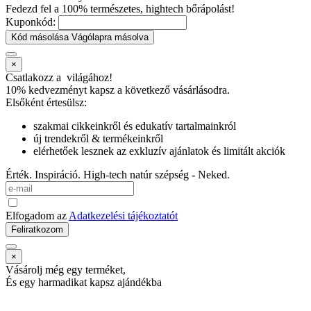
Fedezd fel a 100% természetes, hightech bőrápolást!
Kuponkód:
Kód másolása
Vágólapra másolva
×
Csatlakozz a
világához!
10% kedvezményt kapsz
a következő vásárlásodra.
Elsőként értesülsz:
szakmai cikkeinkről és edukatív tartalmainkról
új trendekről & termékeinkről
elérhetőek lesznek az exkluzív ajánlatok és limitált akciók
Érték. Inspiráció. High-tech natúr szépség - Neked.
Elfogadom az
Adatkezelési tájékoztatót
Feliratkozom
×
Vásárolj még egy terméket,
És egy harmadikat kapsz ajándékba