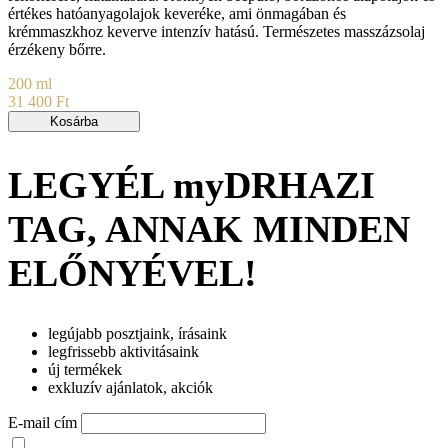
értékes hatóanyagolajok keveréke, ami önmagában és
krémmaszkhoz keverve intenzív hatású. Természetes masszázsolaj
érzékeny bőrre.
200 ml
31 400 Ft
Kosárba
LEGYÉL myDRHAZI
TAG, ANNAK MINDEN
ELŐNYÉVEL!
legújabb posztjaink, írásaink
legfrissebb aktivitásaink
új termékek
exkluzív ajánlatok, akciók
E-mail cím