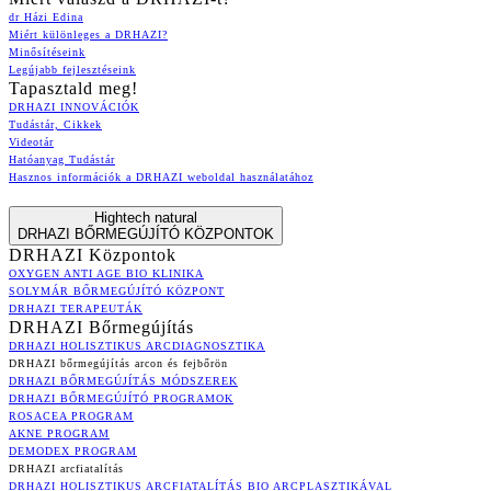
dr Házi Edina
Miért különleges a DRHAZI?
Minősítéseink
Legújabb fejlesztéseink
Tapasztald meg!
DRHAZI INNOVÁCIÓK
Tudástár, Cikkek
Videotár
Hatóanyag Tudástár
Hasznos információk a DRHAZI weboldal használatához
Hightech natural
DRHAZI BŐRMEGÚJÍTÓ KÖZPONTOK
DRHAZI Központok
OXYGEN ANTI AGE BIO KLINIKA
SOLYMÁR BŐRMEGÚJÍTÓ KÖZPONT
DRHAZI TERAPEUTÁK
DRHAZI Bőrmegújítás
DRHAZI HOLISZTIKUS ARCDIAGNOSZTIKA
DRHAZI bőrmegújítás arcon és fejbőrön
DRHAZI BŐRMEGÚJÍTÁS MÓDSZEREK
DRHAZI BŐRMEGÚJÍTÓ PROGRAMOK
ROSACEA PROGRAM
AKNE PROGRAM
DEMODEX PROGRAM
DRHAZI arcfiatalítás
DRHAZI HOLISZTIKUS ARCFIATALÍTÁS BIO ARCPLASZTIKÁVAL