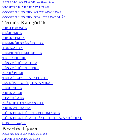
SENSBIO ANTI AGE arcfiatalítás
HIGHTECH ARCFIATALÍTÁS
OXYGEN LUXURY ARCFIATALÍTÁS
OXYGEN LUXURY SPA, TESTÁPOLÁS
Termék Kategóriák
ARCLEMOSÓK
SZÉRUMOK
ARCKRÉMEK
SZEMKÖRNYÉKÁPOLÓK
TONIZÁLÓK
FELTÖLTŐ OLEOGÉLEK
TESTÁPOLÓK
FÉNYVÉDŐK ARCRA
FÉNYVÉDŐK TESTRE
AJAKÁPOLÓ
TERMÉSZETES ALAPOZÓK
HAJNÖVESZTÉS, HAJÁPOLÁS
PEELINGEK
ARCMASZK
KÉZKRÉMEK
AJÁNDÉK UTALVÁNYOK
AROMATERÁPIA
BŐRMEGÚJÍTÓ TESZTCSOMAGOK
BŐRMEGÚJÍTÓ ÁPOLÁSI SOROK AJÁNDÉKKAL
SOS csomagok
Kezelés Típusa
ROZÁCEA BŐRMEGÚJÍTÁS
AKNE BŐRMEGÚJÍTÁS