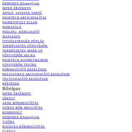
DEMODEX Bőrmegújítás
HIPER ÉRZÉKENY
ÁPOLÓ, SZINTEN TARTÓ
HIGHTECH ARCFIATALÍTÁS
PIGMENTFOLT ELLEN
HIDRATÁLÓ
PEELING, HÁMLASZTÓ
MASSZÁZS
FITOÖSZTROGÉN PÓTLÁS
TERMÉSZETES FÉNYVÉDŐK
TERMÉSZETES MAKE UP
FÉNYVÉDŐK ARCRA
HIGHTECH KOZMETIKUMOK
FÉNYVÉDŐK TESTRE
BŐRMEGÚJÍTÓ KEZELÉSEK
HOLISZTIKUS ARCFIATALÍTÓ KEZELÉSEK
TESTFIATALÍTÓ KEZELÉSEK
KÉPZÉSEK
Bőrtípus
HIPER ÉRZÉKENY
SÉRÜLT
AKNE BŐRMEGÚJÍTÁS
ZSÍROS BŐR MEGÚJÍTÁS
KOMBINÁLT
DEMODEX Bőrmegújítás
T-ZÓNA
ROZÁCEA BŐRMEGÚJÍTÁS
SZÁRAZ