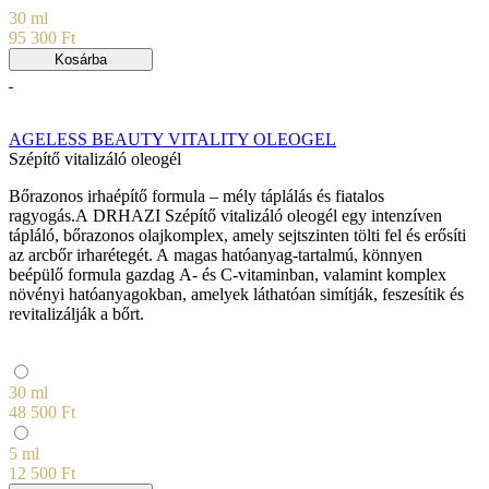
30 ml
95 300 Ft
Kosárba
AGELESS BEAUTY VITALITY OLEOGEL
Szépítő vitalizáló oleogél
Bőrazonos irhaépítő formula – mély táplálás és fiatalos
ragyogás.A DRHAZI Szépítő vitalizáló oleogél egy intenzíven
tápláló, bőrazonos olajkomplex, amely sejtszinten tölti fel és erősíti
az arcbőr irharétegét. A magas hatóanyag-tartalmú, könnyen
beépülő formula gazdag A- és C-vitaminban, valamint komplex
növényi hatóanyagokban, amelyek láthatóan simítják, feszesítik és
revitalizálják a bőrt.
30 ml
48 500 Ft
5 ml
12 500 Ft