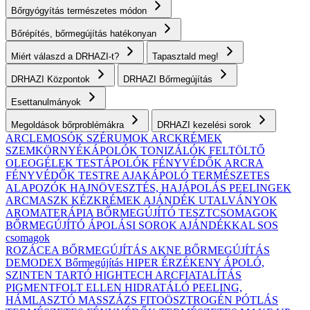
Bőrgyógyítás természetes módon
Bőrépítés, bőrmegújítás hatékonyan
Miért válaszd a DRHAZI-t?
Tapasztald meg!
DRHAZI Központok
DRHAZI Bőrmegújítás
Esettanulmányok
Megoldások bőrproblémákra
DRHAZI kezelési sorok
ARCLEMOSÓK
SZÉRUMOK
ARCKRÉMEK
SZEMKÖRNYÉKÁPOLÓK
TONIZÁLÓK
FELTÖLTŐ
OLEOGÉLEK
TESTÁPOLÓK
FÉNYVÉDŐK ARCRA
FÉNYVÉDŐK TESTRE
AJAKÁPOLÓ
TERMÉSZETES
ALAPOZÓK
HAJNÖVESZTÉS, HAJÁPOLÁS
PEELINGEK
ARCMASZK
KÉZKRÉMEK
AJÁNDÉK UTALVÁNYOK
AROMATERÁPIA
BŐRMEGÚJÍTÓ TESZTCSOMAGOK
BŐRMEGÚJÍTÓ ÁPOLÁSI SOROK AJÁNDÉKKAL
SOS
csomagok
ROZÁCEA BŐRMEGÚJÍTÁS
AKNE BŐRMEGÚJÍTÁS
DEMODEX Bőrmegújítás
HIPER ÉRZÉKENY
ÁPOLÓ,
SZINTEN TARTÓ
HIGHTECH ARCFIATALÍTÁS
PIGMENTFOLT ELLEN
HIDRATÁLÓ
PEELING,
HÁMLASZTÓ
MASSZÁZS
FITOÖSZTROGÉN PÓTLÁS