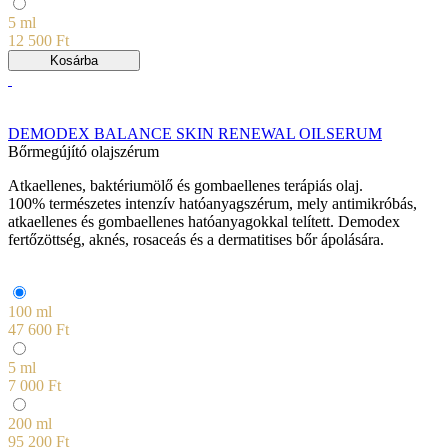
5 ml
12 500 Ft
Kosárba
DEMODEX BALANCE SKIN RENEWAL OILSERUM
Bőrmegújító olajszérum
Atkaellenes, baktériumölő és gombaellenes terápiás olaj.
100% természetes intenzív hatóanyagszérum, mely antimikróbás,
atkaellenes és gombaellenes hatóanyagokkal telített. Demodex
fertőzöttség, aknés, rosaceás és a dermatitises bőr ápolására.
100 ml
47 600 Ft
5 ml
7 000 Ft
200 ml
95 200 Ft