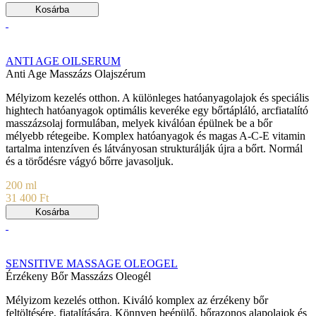
Kosárba
ANTI AGE OILSERUM
Anti Age Masszázs Olajszérum
Mélyizom kezelés otthon. A különleges hatóanyagolajok és speciális
hightech hatóanyagok optimális keveréke egy bőrtápláló, arcfiatalító
masszázsolaj formulában, melyek kiválóan épülnek be a bőr
mélyebb rétegeibe. Komplex hatóanyagok és magas A-C-E vitamin
tartalma intenzíven és látványosan strukturálják újra a bőrt. Normál
és a törődésre vágyó bőrre javasoljuk.
200 ml
31 400 Ft
Kosárba
SENSITIVE MASSAGE OLEOGEL
Érzékeny Bőr Masszázs Oleogél
Mélyizom kezelés otthon. Kiváló komplex az érzékeny bőr
feltöltésére, fiatalítására. Könnyen beépülő, bőrazonos alapolajok és