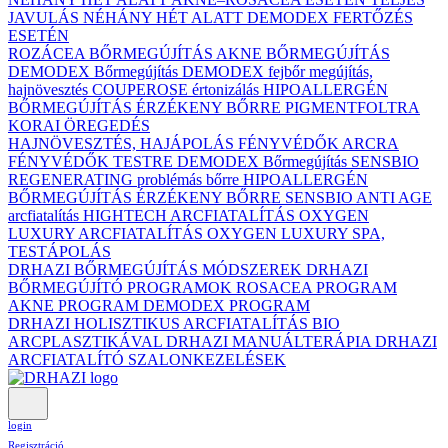
JAVULÁS NÉHÁNY HÉT ALATT DEMODEX FERTŐZÉS
ESETÉN
ROZÁCEA BŐRMEGÚJÍTÁS
AKNE BŐRMEGÚJÍTÁS
DEMODEX Bőrmegújítás
DEMODEX fejbőr megújítás,
hajnövesztés
COUPEROSE értonizálás
HIPOALLERGÉN
BŐRMEGÚJÍTÁS ÉRZÉKENY BŐRRE
PIGMENTFOLTRA
KORAI ÖREGEDÉS
HAJNÖVESZTÉS, HAJÁPOLÁS
FÉNYVÉDŐK ARCRA
FÉNYVÉDŐK TESTRE
DEMODEX Bőrmegújítás
SENSBIO
REGENERATING problémás bőrre
HIPOALLERGÉN
BŐRMEGÚJÍTÁS ÉRZÉKENY BŐRRE
SENSBIO ANTI AGE
arcfiatalítás
HIGHTECH ARCFIATALÍTÁS
OXYGEN
LUXURY ARCFIATALÍTÁS
OXYGEN LUXURY SPA,
TESTÁPOLÁS
DRHAZI BŐRMEGÚJÍTÁS MÓDSZEREK
DRHAZI
BŐRMEGÚJÍTÓ PROGRAMOK
ROSACEA PROGRAM
AKNE PROGRAM
DEMODEX PROGRAM
DRHAZI HOLISZTIKUS ARCFIATALÍTÁS BIO
ARCPLASZTIKÁVAL
DRHAZI MANUÁLTERÁPIA
DRHAZI
ARCFIATALÍTÓ SZALONKEZELÉSEK
login
Regisztráció