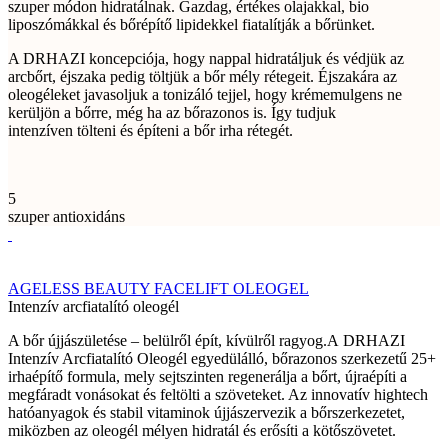
szuper módon hidratálnak. Gazdag, értékes olajakkal, bio
liposzómákkal és bőrépítő lipidekkel fiatalítják a bőrünket.
A DRHAZI koncepciója, hogy nappal hidratáljuk és védjük az
arcbőrt, éjszaka pedig töltjük a bőr mély rétegeit. Éjszakára az
oleogéleket javasoljuk a tonizáló tejjel, hogy krémemulgens ne
kerüljön a bőrre, még ha az bőrazonos is. Így tudjuk
intenzíven tölteni és építeni a bőr irha rétegét.
5
szuper antioxidáns
AGELESS BEAUTY FACELIFT OLEOGEL
Intenzív arcfiatalító oleogél
A bőr újjászületése – belülről épít, kívülről ragyog.A DRHAZI
Intenzív Arcfiatalító Oleogél egyedülálló, bőrazonos szerkezetű 25+
irhaépítő formula, mely sejtszinten regenerálja a bőrt, újraépíti a
megfáradt vonásokat és feltölti a szöveteket. Az innovatív hightech
hatóanyagok és stabil vitaminok újjászervezik a bőrszerkezetet,
miközben az oleogél mélyen hidratál és erősíti a kötőszövetet.