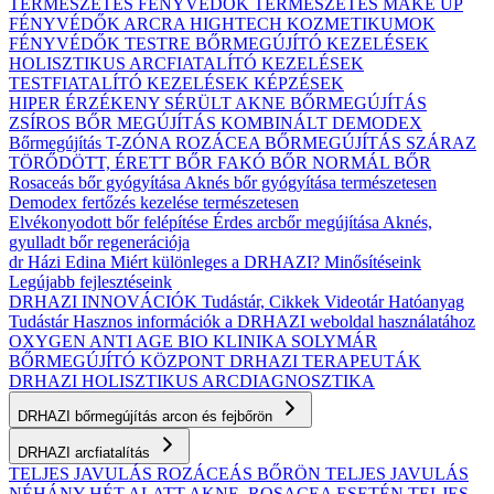
TERMÉSZETES FÉNYVÉDŐK
TERMÉSZETES MAKE UP
FÉNYVÉDŐK ARCRA
HIGHTECH KOZMETIKUMOK
FÉNYVÉDŐK TESTRE
BŐRMEGÚJÍTÓ KEZELÉSEK
HOLISZTIKUS ARCFIATALÍTÓ KEZELÉSEK
TESTFIATALÍTÓ KEZELÉSEK
KÉPZÉSEK
HIPER ÉRZÉKENY
SÉRÜLT
AKNE BŐRMEGÚJÍTÁS
ZSÍROS BŐR MEGÚJÍTÁS
KOMBINÁLT
DEMODEX
Bőrmegújítás
T-ZÓNA
ROZÁCEA BŐRMEGÚJÍTÁS
SZÁRAZ
TÖRŐDÖTT, ÉRETT BŐR
FAKÓ BŐR
NORMÁL BŐR
Rosaceás bőr gyógyítása
Aknés bőr gyógyítása természetesen
Demodex fertőzés kezelése természetesen
Elvékonyodott bőr felépítése
Érdes arcbőr megújítása
Aknés,
gyulladt bőr regenerációja
dr Házi Edina
Miért különleges a DRHAZI?
Minősítéseink
Legújabb fejlesztéseink
DRHAZI INNOVÁCIÓK
Tudástár, Cikkek
Videotár
Hatóanyag
Tudástár
Hasznos információk a DRHAZI weboldal használatához
OXYGEN ANTI AGE BIO KLINIKA
SOLYMÁR
BŐRMEGÚJÍTÓ KÖZPONT
DRHAZI TERAPEUTÁK
DRHAZI HOLISZTIKUS ARCDIAGNOSZTIKA
DRHAZI bőrmegújítás arcon és fejbőrön
DRHAZI arcfiatalítás
TELJES JAVULÁS ROZÁCEÁS BŐRÖN
TELJES JAVULÁS
NÉHÁNY HÉT ALATT AKNE–ROSACEA ESETÉN
TELJES