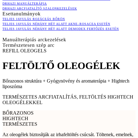
DRHAZI MANUÁLTERÁPIA
DRHAZI ARCFIATALÍTÓ SZALONKEZELÉSEK
Esettanulmányok
TELJES JAVULÁS ROZÁCEÁS BŐRÖN
TELJES JAVULÁS NÉHÁNY HÉT ALATT AKNE–ROSACEA ESETÉN
TELJES JAVULÁS NÉHÁNY HÉT ALATT DEMODEX FERTŐZÉS ESETÉN
Manuálterápiás arckezelések
Természetesen szép arc
REFILL OLEOGELS
FELTÖLTŐ OLEOGÉLEK
Bőrazonos struktúra + Gyógynövény és aromaterápia + Hightech
liposzóma
TERMÉSZETES ARCFIATALÍTÁS, FELTÖLTÉS HIGHTECH
OLEOGÉLEKKEL
BŐRAZONOS
HIGHTECH
TERMÉSZETES
Az oleogélek biztosítják az irhafeltöltés csúcsát. Töltenek, emelnek,