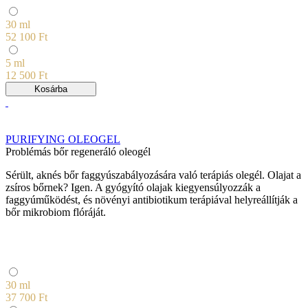
30 ml
52 100 Ft
5 ml
12 500 Ft
Kosárba
PURIFYING OLEOGEL
Problémás bőr regeneráló oleogél
Sérült, aknés bőr faggyúszabályozására való terápiás olegél. Olajat a
zsíros bőrnek? Igen. A gyógyító olajak kiegyensúlyozzák a
faggyúműködést, és növényi antibiotikum terápiával helyreállítják a
bőr mikrobiom flóráját.
30 ml
37 700 Ft