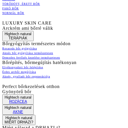
TÖRŐDÖTT, ÉRETT BŐR
FAKÓ BŐR
NORMÁL BŐR
LUXURY SKIN CARE
Arckrém ami bőrré válik
Hightech natural
TERÁPIÁK
Bőrgyógyítás természetes módon
Rosaceás bőr gyógyítása
Aknés bőr gyógyítása természetesen
Demodex fertőzés kezelése természetesen
Bőrépítés, bőrmegújítás hatékonyan
Elvékonyodott bőr felépítése
Érdes arcbőr megújítása
Aknés, gyulladt bőr regenerációja
Perfect bőrkezelések otthon
Gyönyörű bőr
Hightech natural
ROZÁCEA
Hightech natural
AKNE
Hightech natural
MIÉRT DRHAZI?
Miért válaszd a DRHAZI-t?