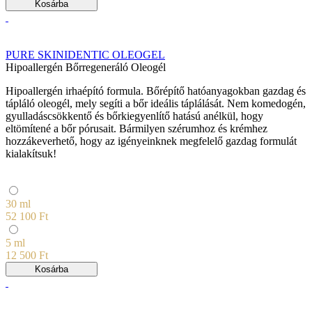
Kosárba
PURE SKINIDENTIC OLEOGEL
Hipoallergén Bőrregeneráló Oleogél
Hipoallergén irhaépító formula. Bőrépítő hatóanyagokban gazdag és
tápláló oleogél, mely segíti a bőr ideális táplálását. Nem komedogén,
gyulladáscsökkentő és bőrkiegyenlítő hatású anélkül, hogy
eltömítené a bőr pórusait. Bármilyen szérumhoz és krémhez
hozzákeverhető, hogy az igényeinknek megfelelő gazdag formulát
kialakítsuk!
30 ml
52 100 Ft
5 ml
12 500 Ft
Kosárba