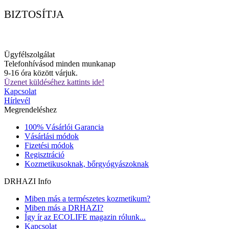
BIZTOSÍTJA
Ügyfélszolgálat
Telefonhívásod minden munkanap
9-16 óra között várjuk.
Üzenet küldéséhez kattints ide!
Kapcsolat
Hírlevél
Megrendeléshez
100% Vásárlói Garancia
Vásárlási módok
Fizetési módok
Regisztráció
Kozmetikusoknak, bőrgyógyászoknak
DRHAZI Info
Miben más a természetes kozmetikum?
Miben más a DRHAZI?
Így ír az ECOLIFE magazin rólunk...
Kapcsolat