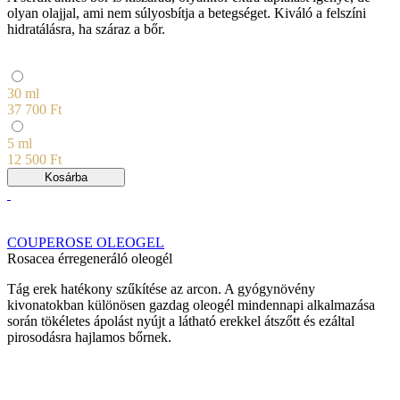
olyan olajjal, ami nem súlyosbítja a betegséget. Kiváló a felszíni
hidratálásra, ha száraz a bőr.
30 ml
37 700 Ft
5 ml
12 500 Ft
Kosárba
COUPEROSE OLEOGEL
Rosacea érregeneráló oleogél
Tág erek hatékony szűkítése az arcon. A gyógynövény
kivonatokban különösen gazdag oleogél mindennapi alkalmazása
során tökéletes ápolást nyújt a látható erekkel átszőtt és ezáltal
pirosodásra hajlamos bőrnek.