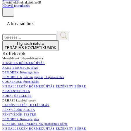
Értesülj elsőnek akcióinkról!
Hírlevél feliratkozás
A kosarad üres
Hightech natural
TERÁPIÁS KOZMETIKUMOK
Kollekciók
Megoldások bőrproblémákra
ROZÁCEA BŐRMEGÚJÍTÁS
AKNE BŐRMEGÚJÍTÁS
DEMODEX Bőrmegújítás
DEMODEX fejbőr megújítás, hajnövesztés
COUPEROSE értonizálás
HIPOALLERGÉN BŐRMEGÚJÍTÁS ÉRZÉKENY BŐRRE
PIGMENTFOLTRA
KORAI ÖREGEDÉS
DRHAZI kezelési sorok
HAJNÖVESZTÉS, HAJÁPOLÁS
FÉNYVÉDŐK ARCRA
FÉNYVÉDŐK TESTRE
DEMODEX Bőrmegújítás
SENSBIO REGENERATING problémás bőrre
HIPOALLERGÉN BŐRMEGÚJÍTÁS ÉRZÉKENY BŐRRE