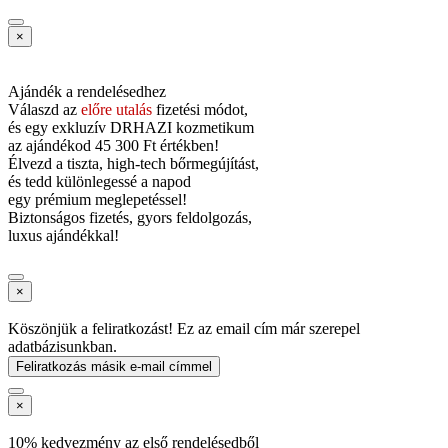
×
Ajándék a rendelésedhez
Válaszd az
előre utalás
fizetési módot,
és
egy exkluzív DRHAZI kozmetikum
az ajándékod
45 300 Ft értékben!
Élvezd a tiszta, high-tech bőrmegújítást,
és tedd különlegessé a napod
egy prémium meglepetéssel!
Biztonságos fizetés, gyors feldolgozás,
luxus ajándékkal!
×
Köszönjük a feliratkozást! Ez az email cím már szerepel
adatbázisunkban.
Feliratkozás másik e-mail címmel
×
10% kedvezmény az első rendelésedből