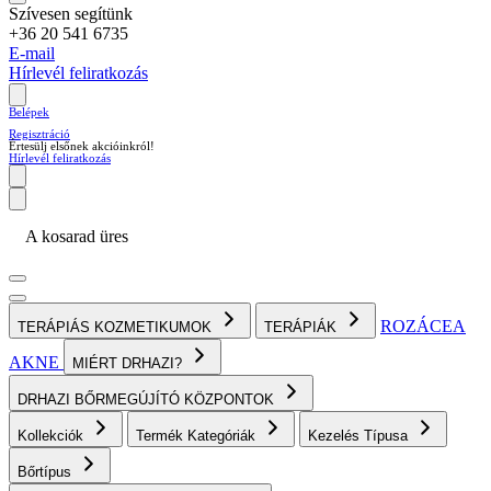
Szívesen segítünk
+36 20 541 6735
E-mail
Hírlevél feliratkozás
Belépek
Regisztráció
Értesülj elsőnek akcióinkról!
Hírlevél feliratkozás
A kosarad üres
ROZÁCEA
TERÁPIÁS KOZMETIKUMOK
TERÁPIÁK
AKNE
MIÉRT DRHAZI?
DRHAZI BŐRMEGÚJÍTÓ KÖZPONTOK
Kollekciók
Termék Kategóriák
Kezelés Típusa
Bőrtípus