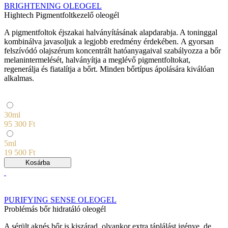
BRIGHTENING OLEOGEL
Hightech Pigmentfoltkezelő oleogél
A pigmentfoltok éjszakai halványításának alapdarabja. A toninggal
kombinálva javasoljuk a legjobb eredmény érdekében. A gyorsan
felszívódó olajszérum koncentrált hatóanyagaival szabályozza a bőr
melanintermelését, halványítja a meglévő pigmentfoltokat,
regenerálja és fiatalítja a bőrt. Minden bőrtípus ápolására kiválóan
alkalmas.
30ml
95 300 Ft
5ml
19 500 Ft
Kosárba
PURIFYING SENSE OLEOGEL
Problémás bőr hidratáló oleogél
A sérült aknés bőr is kiszárad, olyankor extra táplálást igénye, de