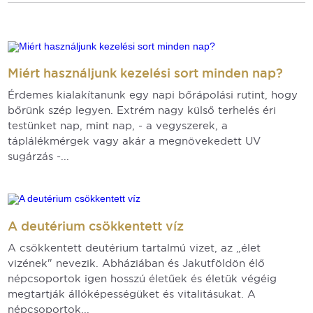
Miért használjunk kezelési sort minden nap?
Érdemes kialakítanunk egy napi bőrápolási rutint, hogy
bőrünk szép legyen. Extrém nagy külső terhelés éri
testünket nap, mint nap, - a vegyszerek, a
táplálékmérgek vagy akár a megnövekedett UV
sugárzás -...
A deutérium csökkentett víz
A csökkentett deutérium tartalmú vizet, az „élet
vizének" nevezik. Abháziában és Jakutföldön élő
népcsoportok igen hosszú életűek és életük végéig
megtartják állóképességüket és vitalitásukat. A
népcsoportok...