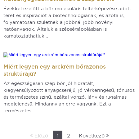
Évekkel ezelőtt a bőr molekuláris feltérképezése adott
teret és inspirációt a biotechnológiának, és azóta is,
folyamatosan születnek a jobbnál jobb növényi
hatóanyagok. Általuk a szépségápolásban is
kamatoztathatjuk...
Miért legyen egy arckrém bőrazonos
struktúrájú?
Az egészségesen szép bőr jól hidratált,
kiegyensúlyozott anyagcseréjű, jó vérkeringésű, tónusos
és természetes színű, ezáltal vonzó, lágy és rugalmas
megjelenésű. Mindannyian erre vágyunk. Ezt a
természetes...
Előző
1
2
Következő