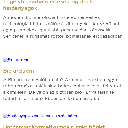
Tégelybe zárható értékes hightech
hatóanyagok
A modern kozmetológia friss eredményeit és
technológiáit felhasználó készítmények a korszerű anti-
aging termékek egy újabb generációját képviselik.
Segítenek a rugalmas rostok bomlásának elodázásában,
...
Bio arckrém
A Bio arckrém valóban bio? Az elmúlt években egyre
több terméket találunk a boltok polcain „bio” felirattal
a címkéjén. De vajon az biztosan bio? Egyáltalán te
tudod mi az a bio? Ebben a cikkben tisztába ...
Hatóanyagkozmetikumok a szép bőrért