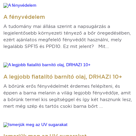
A fényvédelem
A tudomány mai állása szerint a napsugárzás a
legjelentősebb környezeti tényező a bőr öregedésében,
ezért ajánlatos megfelelő fényvédőt használni, mely
legalább SPF15 és PPD10. Ez mit jelent? Mit...
A legjobb fiatalító barnító olaj, DRHAZI 10+
A bőrünk erős fényvédelmét érdemes felépíteni, és
éppen a barna melanin a világ legjobb fényvédője, amit
a bőrünk termel kis segítséggel és így két hasznunk lesz,
mert még szép és tartós csoki barna bőrt ...