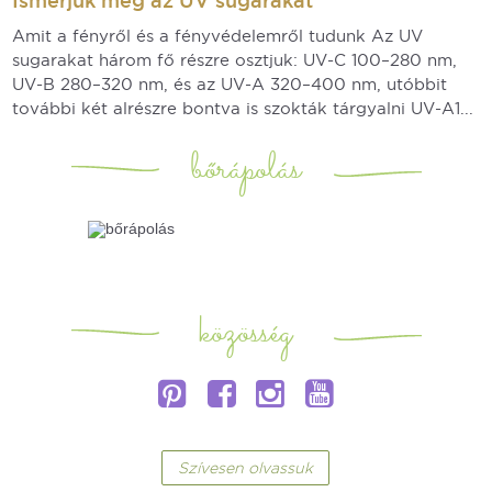
Ismerjük meg az UV sugarakat
Amit a fényről és a fényvédelemről tudunk Az UV
sugarakat három fő részre osztjuk: UV-C 100–280 nm,
UV-B 280–320 nm, és az UV-A 320–400 nm, utóbbit
további két alrészre bontva is szokták tárgyalni UV-A1...
bőrápolás
közösség
Szívesen olvassuk