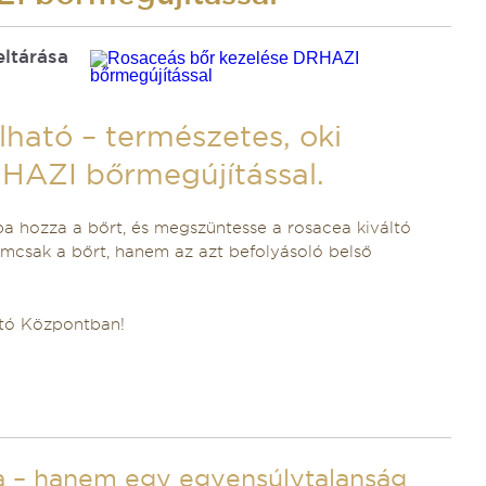
eltárása
lható – természetes, oki
RHAZI bőrmegújítással.
 hozza a bőrt, és megszüntesse a rosacea kiváltó
nemcsak a bőrt, hanem az azt befolyásoló belső
ító Központban!
 – hanem egy egyensúlytalanság