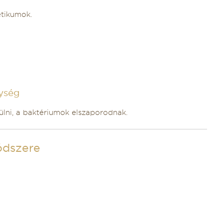
etikumok.
nység
ülni, a baktériumok elszaporodnak.
ódszere