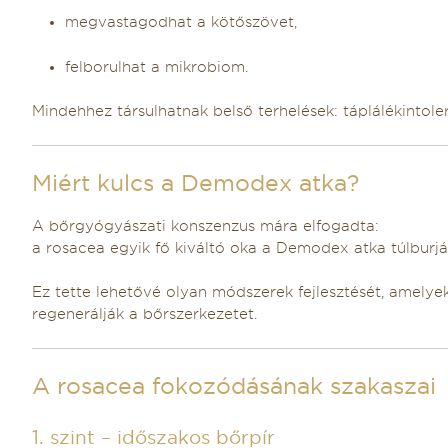
megvastagodhat a kötőszövet,
felborulhat a mikrobiom.
Mindehhez társulhatnak belső terhelések: táplálékintoler
Miért kulcs a Demodex atka?
A bőrgyógyászati konszenzus mára elfogadta:
a rosacea egyik fő kiváltó oka a Demodex atka túlburjá
Ez tette lehetővé olyan módszerek fejlesztését, amelyek 
regenerálják a bőrszerkezetet.
A rosacea fokozódásának szakaszai
1. szint – időszakos bőrpír