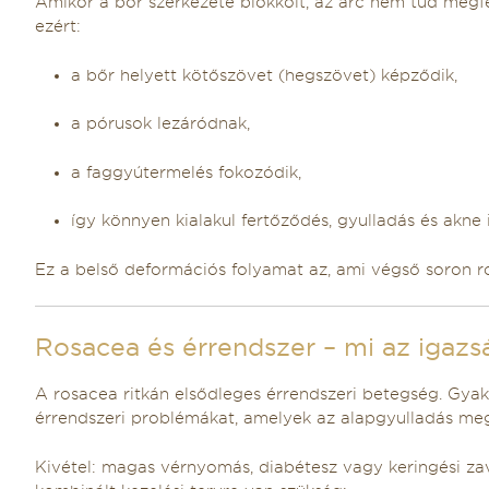
Amikor a bőr szerkezete blokkolt, az arc nem tud meg
ezért:
a bőr helyett kötőszövet (hegszövet) képződik,
a pórusok lezáródnak,
a faggyútermelés fokozódik,
így könnyen kialakul fertőződés, gyulladás és akne i
Ez a belső deformációs folyamat az, ami végső soron r
Rosacea és érrendszer – mi az igazs
A rosacea ritkán elsődleges érrendszeri betegség. Gya
érrendszeri problémákat, amelyek az alapgyulladás meg
Kivétel: magas vérnyomás, diabétesz vagy keringési zav