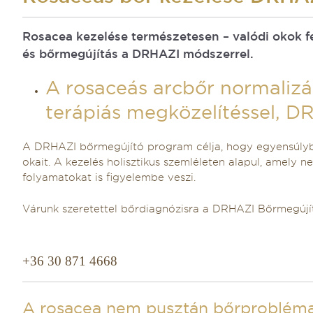
Rosacea kezelése természetesen – valódi okok f
és bőrmegújítás a DRHAZI módszerrel.
A rosaceás arcbőr normalizá
terápiás megközelítéssel, D
A DRHAZI bőrmegújító program célja, hogy egyensúlyba
okait. A kezelés holisztikus szemléleten alapul, amely 
folyamatokat is figyelembe veszi.
Várunk szeretettel bőrdiagnózisra a DRHAZI Bőrmegúj
+36 30 871 4668
A rosacea nem pusztán bőrprobléma