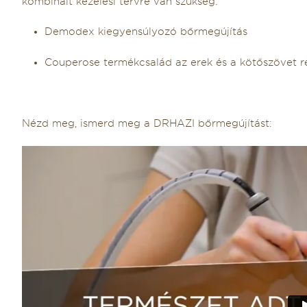
kombinált kezelési tervre van szükség:
Demodex kiegyensúlyozó bőrmegújítás
Couperose termékcsalád az erek és a kötőszövet r
​Nézd meg, ismerd meg a DRHAZI bőrmegújítást: