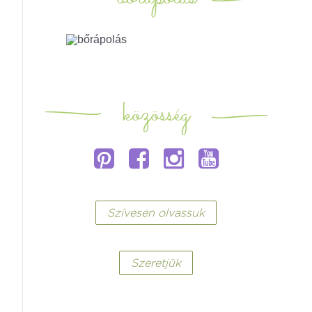
közösség
Szívesen olvassuk
Szeretjük