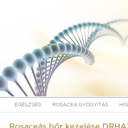
EGÉSZSÉG
ROSACEA GYÓGYÍTÁS
HI
Rosaceás bőr kezelése DRHAZ