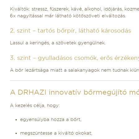
Kiváltók: stressz, fűszerek, kávé, alkohol, időjárás, kozm
6x nagyítással már látható kötőszöveti elváltozás.
2. szint – tartós bőrpír, látható károsodás
Lassul a keringés, a szövetek gyengülnek.
3. szint – gyulladásos csomók, erős érzéke
A bőr lezártsága miatt a salakanyagok nem tudnak kiür
A DRHAZI innovatív bőrmegújító m
A kezelés célja, hogy:
egyensúlyba hozza a bőrt,
megszüntesse a kiváltó okokat,