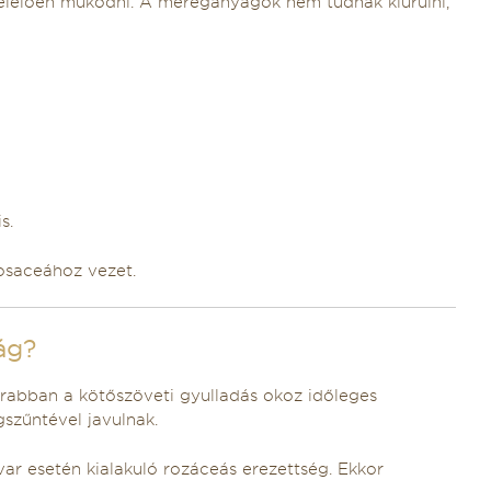
felelően működni. A méreganyagok nem tudnak kiürülni,
s.
osaceához vezet.
ág?
krabban a kötőszöveti gyulladás okoz időleges
szűntével javulnak.
ar esetén kialakuló rozáceás erezettség. Ekkor