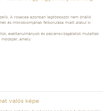
kezelik. A rosacea azonban legtöbbször nem önálló
k és mikrobiomjának felborulása miatt alakul ki.
atok, esettanulmányok és páciensvizsgálatok mutattak
si módszer, amely:
mat valós képe