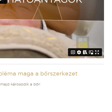
robléma maga a bőrszerkezet
 majd károsodik a bőr: