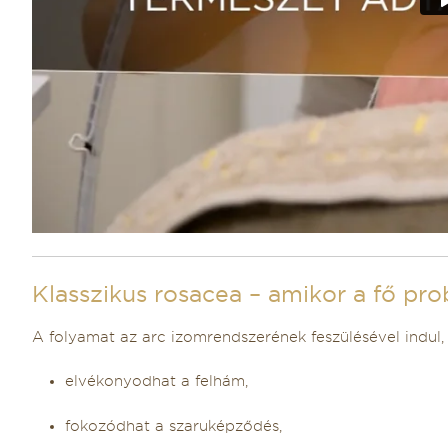
Klasszikus rosacea – amikor a fő p
A folyamat az arc izomrendszerének feszülésével indul,
elvékonyodhat a felhám,
fokozódhat a szaruképződés,