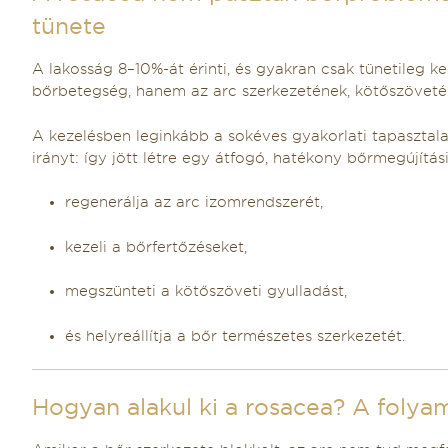
tünete
A lakosság 8–10%-át érinti, és gyakran csak tünetileg 
bőrbetegség, hanem az arc szerkezetének, kötőszöveténe
A kezelésben leginkább a sokéves gyakorlati tapasztal
irányt: így jött létre egy átfogó, hatékony bőrmegújítá
regenerálja az arc izomrendszerét,
kezeli a bőrfertőzéseket,
megszünteti a kötőszöveti gyulladást,
és helyreállítja a bőr természetes szerkezetét.
Hogyan alakul ki a rosacea? A folya