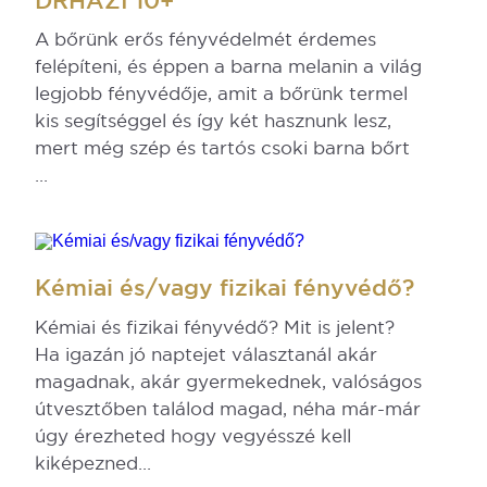
DRHAZI 10+
A bőrünk erős fényvédelmét érdemes
felépíteni, és éppen a barna melanin a világ
legjobb fényvédője, amit a bőrünk termel
kis segítséggel és így két hasznunk lesz,
mert még szép és tartós csoki barna bőrt
...
Kémiai és/vagy fizikai fényvédő?
Kémiai és fizikai fényvédő? Mit is jelent?
Ha igazán jó naptejet választanál akár
magadnak, akár gyermekednek, valóságos
útvesztőben találod magad, néha már-már
úgy érezheted hogy vegyésszé kell
kiképezned...