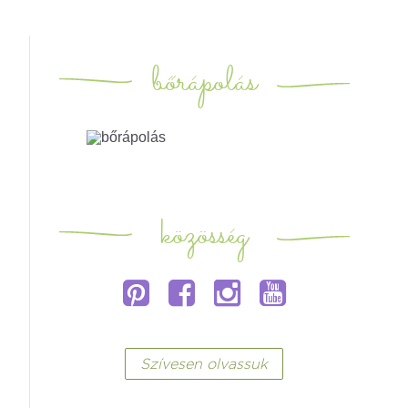
bőrápolás
közösség
Szívesen olvassuk