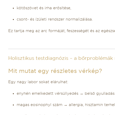
kötőszövet és irha erősítése,
csont- és ízületi rendszer normalizálása.
Ez tartja meg az arc formáját, feszességét és az egészs
Holisztikus testdiagnózis – a bőrproblémák
Mit mutat egy részletes vérkép?
Egy nagy labor sokat elárulhat:
enyhén emelkedett vérsüllyedés → belső gyulladá
magas eosinophyl szám → allergia, hisztamin terhe