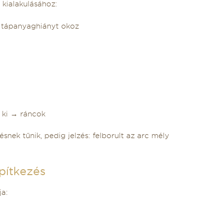
kialakulásához:
s tápanyaghiányt okoz
 ki → ráncok
snek tűnik, pedig jelzés: felborult az arc mély
építkezés
ja: