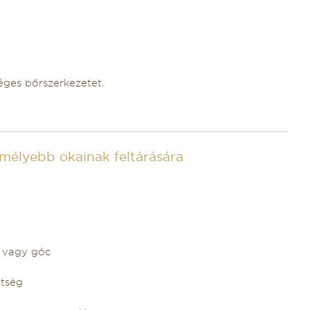
éges bőrszerkezetet.
 mélyebb okainak feltárására
s vagy góc
ltség