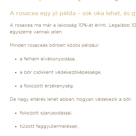
A rosacea egy jó példa – sok oka lehet, és 
A rosacea ma már a lakosság 10%-át érinti. Legalább 10
egyszerre vannak jelen.
Minden rosaceás bőrben közös például:
a felhám elvékonyodása,
a bőr csökkent védekezőképessége,
a fokozott érzékenység.
De nagy eltérés lehet abban, hogyan védekezik a bőr:
fokozott szarusodással,
túlzott faggyútermeléssel,