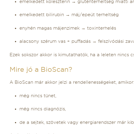
emelkedett koleszterin → gluténterheltség miatti
emelkedett bilirubin → máj/epeút terheltség
enyhén magas májenzimek → toxinterhelés
alacsony szérum vas + puffadás → felszívódási zav
Ezek sokszor akkor is kimutathatók, ha a leleten nincs cs
Mire jó a BioScan?
A BioScan már akkor jelzi a rendellenességeket, amikor
még nincs tünet,
még nincs diagnózis,
de a sejtek, szövetek vagy energiarendszer már kibi