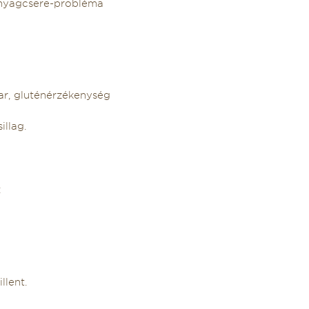
 anyagcsere-probléma
ar, gluténérzékenység
illag.
:
llent.