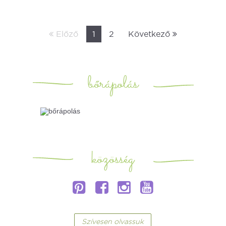
Előző
1
2
Következő
bőrápolás
közösség
Szívesen olvassuk