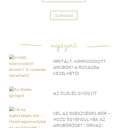
Szeretjük
népszerű
IRRITÁLT, KIPIROSODOTT
ARCBŐR? A ROSACEA
KEZELHETŐ!
AZ ÖLELÉS GYÓGYÍT
CÉL AZ EGÉSZSÉGES BŐR –
HOZD EGYENSÚLYBA AZ
ARCBŐRÖDET | DRHAZI