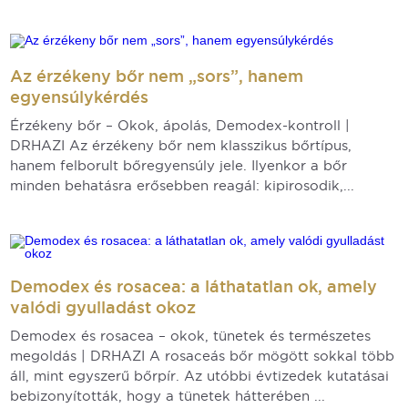
Az érzékeny bőr nem „sors”, hanem
egyensúlykérdés
Érzékeny bőr – Okok, ápolás, Demodex-kontroll |
DRHAZI Az érzékeny bőr nem klasszikus bőrtípus,
hanem felborult bőregyensúly jele. Ilyenkor a bőr
minden behatásra erősebben reagál: kipirosodik,...
Demodex és rosacea: a láthatatlan ok, amely
valódi gyulladást okoz
Demodex és rosacea – okok, tünetek és természetes
megoldás | DRHAZI A rosaceás bőr mögött sokkal több
áll, mint egyszerű bőrpír. Az utóbbi évtizedek kutatásai
bebizonyították, hogy a tünetek hátterében ...